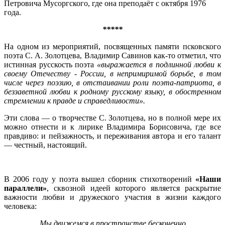
Петровича Мусоргского, где она преподаёт с октября 1976
года.
*****
На одном из мероприятий, посвященных памяти псковского
поэта С. А. Золотцева, Владимир Савинов как-то отметил, что
истинная русскость поэта
«выражается в подлинной любви к
своему Отечеству - России, в непримиримой борьбе, в том
числе через поэзию, в отстаивании роли поэта-патриота, в
беззаветной любви к родному русскому языку, в обостренном
стремлении к правде и справедливости».
Эти слова — о творчестве С. Золотцева, но в полной мере их
можно отнести и к лирике Владимира Борисовича, где все
правдиво: и пейзажность, и переживания автора и его талант
— честный, настоящий.
В 2006 году у поэта вышел сборник стихотворений
«Наши
параллели»
, сквозной идеей которого является раскрытие
важности любви и дружеского участия в жизни каждого
человека:
Мы движемся в пространстве бесконечно,