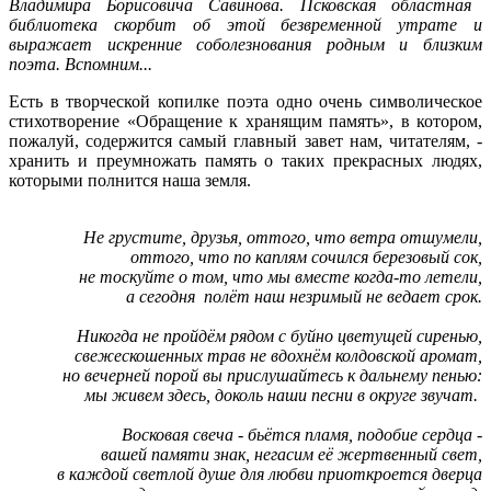
Владимир
а
Борисовича Савинова.
Псковская областная
библиотека скорбит об этой безвременной утрате и
выражает искренние соболезнования родным и близким
поэта. Вспомним...
Есть в творческой копилке поэта одно очень символическое
стихотворение «Обращение к хранящим память», в котором,
пожалуй, содержится самый главный завет нам, читателям, -
хранить и преумножать память о таких прекрасных людях,
которыми полнится наша земля.
Не грустите, друзья, оттого, что ветра отшумели,
оттого, что по каплям сочился березовый сок,
не тоскуйте о том, что мы вместе когда-то летели,
а сегодня полёт наш незримый не ведает срок.
Никогда не пройдём рядом с буйно цветущей сиренью,
свежескошенных трав не вдохнём колдовской аромат,
но вечерней порой вы прислушайтесь к дальнему пенью:
мы живем здесь, доколь наши песни в округе звучат.
Восковая свеча - бьётся пламя, подобие сердца -
вашей памяти знак, негасим её жертвенный свет,
в каждой светлой душе для любви приоткроется дверца