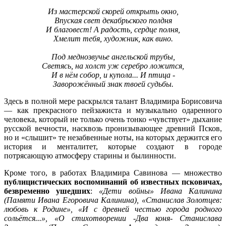
Из мастерской скорей открыть окно,
Впуская свет декабрьского полдня
И благовест! А радость, сердце полня,
Хмелит тебя, художник, как вино.
Под меднозвучье ангельской трубы,
Светясь, на холст уж серебро ложится,
И в нём собор, и купола... И птица -
Заворожённый знак твоей судьбы.
Здесь в полной мере раскрылся талант Владимира Борисовича
— как прекрасного пейзажиста и музыкально одаренного
человека, который не только очень тонко «чувствует» дыхание
русской вечности, насквозь пронизывающее древний Псков,
но и «слышит» те незабвенные ноты, на которых держится его
история и менталитет, которые создают в городе
потрясающую атмосферу старины и былинности.
Кроме того, в работах Владимира Савинова — множество
публицистических воспоминаний об известных псковичах,
безвременно ушедших
:
«Дети войны» Ивана Калинина
(Памяти Ивана Егоровича Калинина),
«Станислав Золотцев:
любовь к Родине», «И с древней честью города родного
сольётся...», «О стихотворении -Два коня- Станислава