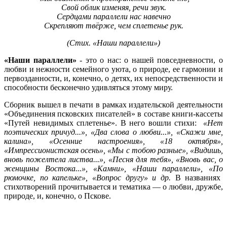
Свой облик изменяя, речи звук.
Сердцами параллели нас навечно
Скрепляют твёрже, чем сплетенье рук.
(Стих. «Наши параллели»)
«Наши параллели»
- это о нас: о нашей повседневности, о
любви и нежности семейного уюта, о природе, ее гармонии и
первозданности, и, конечно, о детях, их непосредственности и
способности бесконечно удивляться этому миру.
Сборник вышел в печати в рамках издательской деятельности
«Объединения псковских писателей» в составе книги-кассеты
«Путей невидимых сплетенье». В него вошли стихи:
«Н
ет
поэтических причу
д...», «Д
ва слова о любв
и...», «
Скажи мне,
калина», «Осенние
настроения», «18
октября»,
«Импрессионистская
осень», «Мы
с тобою
разные», «Видишь
,
вновь пожелтела
листва...», «Песня
для
тебя», «Вновь
вас, о
женщины
Востока...», «Камни», «
Наши
параллели», «По
рюмочке, по
капельке», «Вопрос
другу» и др.
В названиях
стихотворений прочитывается и тематика — о любви, дружбе,
природе, и, конечно, о Пскове.