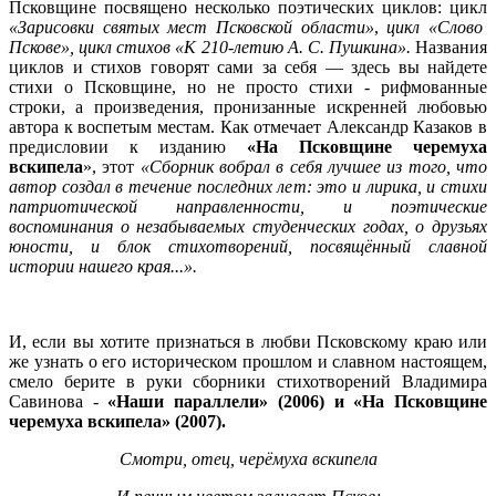
Псковщине посвящено несколько поэтических циклов: цикл
«
Зарисовки святых мест Псковской област
и»
,
цикл «Слово
Пскове», цикл стихов «
К 210-летию А. С. Пушкин
а».
Названия
циклов и стихов говорят сами за себя — здесь вы найдете
стихи о Псковщине, но не просто стихи - рифмованные
строки, а произведения, пронизанные искренней любовью
автора к воспетым местам. Как отмечает Александр Казаков в
предисловии к изданию
«На Псковщине черемуха
вскипела
», этот
«Сборник
вобрал в себя лучшее из того, что
автор создал в течение последних лет: это и лирика, и стихи
патриотической направленности, и поэтические
воспоминания о незабываемых студенческих годах, о друзьях
юности, и блок стихотворений, посвящённый славной
истории нашего края...».
И, если вы хотите признаться в любви Псковскому краю или
же узнать о его историческом прошлом и славном настоящем,
смело берите в руки сборники стихотворений Владимира
Савинова -
«Наши параллели» (2006) и «На Псковщине
черемуха вскипела» (2007).
Смотри, отец, черёмуха вскипела