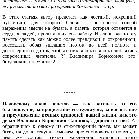
Золотцева» (Памяти Станислава Александровича Злотцева),
«О русскости поэзии Григорьева и Золотцева» и др.
В этих статьях автор предстает как честный, искренний
публицист, для которого Слово — не просто способ
выражения мысли на бумаге, а память, которая останется в
сердцах людей, прочитавших его работу. И очень важно эту
память сделать как можно более правдивой и откровенной,
воссоздать образ ушедших поэтов во всей полноте и
достоверности, да так, чтобы в них вновь и вновь влюблялись
современные читатели. У Владимира Борисовича это,
безусловно, получилось!
*****
Псковскому краю повезло — так ратовать за его
благополучие, за процветание его культуры, за воспитание
и преумножение вечных ценностей нашей жизни, как это
делал Владимир Борисович Савинов, - дорогого стоит!
А,
обратившись к одному из стихотворений поэта, мы может
быть, на долю секунды сможем прочувствовать и понять, в
чем же состоял секрет жизненной мудрости этого