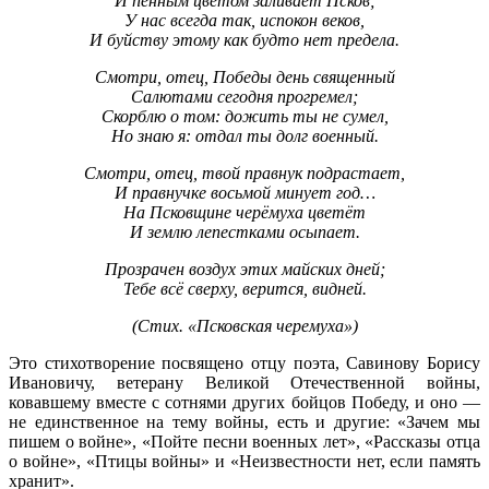
И пенным цветом заливает Псков;
У нас всегда так, испокон веков,
И буйству этому как будто нет предела.
Смотри, отец, Победы день священный
Салютами сегодня прогремел;
Скорблю о том: дожить ты не сумел,
Но знаю я: отдал ты долг военный.
Смотри, отец, твой правнук подрастает,
И правнучке восьмой минует год…
На Псковщине черёмуха цветёт
И землю лепестками осыпает.
Прозрачен воздух этих майских дней;
Тебе всё сверху, верится, видней.
(Стих. «Псковская черемуха»)
Это стихотворение посвящено отцу поэта, Савинову Борису
Ивановичу, ветерану Великой Отечественной войны,
ковавшему вместе с сотнями других бойцов Победу, и оно —
не единственное на тему войны, есть и другие: «Зачем мы
пишем о войне», «Пойте песни военных лет», «Рассказы отца
о войне», «Птицы войны» и «Неизвестности нет, если память
хранит».