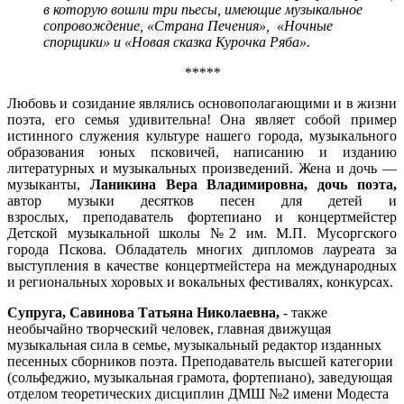
в которую вошли три пьесы, имеющие музыкальное
сопровождение, «Страна Печения», «Ночные
спорщики» и «Новая сказка Курочка Ряба».
*****
Любовь и созидание являлись основополагающими и в жизни
поэта, его семья удивительна! Она являет собой пример
истинного служения культуре нашего города, музыкального
образования юных псковичей, написанию и изданию
литературных и музыкальных произведений. Жена и дочь —
музыканты,
Ланикина Вера Владимировна, дочь поэта,
автор музыки десятков песен для детей и
взрослых, преподаватель фортепиано и концертмейстер
Детской музыкальной школы №2 им. М.П. Мусоргского
города Пскова. Обладатель многих дипломов лауреата за
выступления в качестве концертмейстера на международных
и региональных хоровых и вокальных фестивалях, конкурсах.
Супруга,
Савинова Татьяна Николаевна,
- также
необычайно творческий человек, главная движущая
музыкальная сила в семье, музыкальный редактор изданных
песенных сборников поэта. Преподаватель высшей категории
(сольфеджио, музыкальная грамота, фортепиано), заведующая
отделом теоретических дисциплин ДМШ №2 имени Модеста