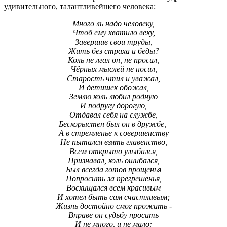
удивительного, талантливейшего человека:
Много ль надо человеку,
Чтоб ему хватило веку,
Завершив свои труды,
Жить без страха и беды?
Коль не лгал он, не просил,
Чёрных мыслей не носил,
Старость чтил и уважал,
И детишек обожал,
Землю коль любил родную
И подругу дорогую,
Отдавал себя на службе,
Бескорыстен был он в дружбе,
А в стремленье к совершенству
Не пытался взять главенство,
Всем открыто улыбался,
Признавал, коль ошибался,
Был всегда готов прощенья
Попросить за прегрешенья,
Восхищался всем красивым
И хотел быть сам счастливым;
Жизнь достойно смог прожить -
Вправе он судьбу просить
И не много, и не мало: