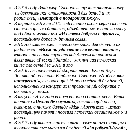
В 2015 году Владимир Савинов выпустил вторую книгу
из двухтомника стихотворений для детей и их
родителей,
«Выбирай в подарок книжку».
В
период с 2012 по 2015 годы автор издал серию
из пяти
стихотворных сборников, объединённых в единую книгу
под общим названием
«И словом добрым о друзьях»
,
посвящённую дорогим друзьям
семьи
.
2016 год
ознаменовался выходом книги
для детей и их
родителей
«Всем на удивление сказочное чтение»,
которая получила лауреатский диплом на книжном
фестивале «Русский Запад», как лучшая псковская
книга для детей за 2016-й год.
В 2016 г. вышел первый сборник песен дочери Веры
Ланикиной на стихи Владимира Савинова «
А здесь так
интересно!»
, включающий 15 произведений для детей,
исполненных на концертах и презентаций сборника с
большим успехом.
В августе 2017 года вышел второй сборник песен Веры
на стихи
«Нельзя без музыки»
, включающий песни,
романсы, а также балладу «Маки Аргунского ущелья»,
посвящённую памяти подвига псковских десантников 6-й
роты.
В 2017 году вышла также книга совместного с дочерью
творчества пьесы-сказки для детей
«За радугой-дугой»
,