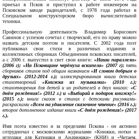
приехал в Псков и приступил к работе инженером на
Псковском заводе радиодеталей, с 1978 года работал в
Специальном конструкторском бюро вычислительной
техники.
Профессинальную деятельность Владимир Борисович
Савинов с успехом сочетал с творческой, его по праву можно
назвать детским поэтом и писателем. С 2002 года поэт
публиковал свои стихи в различных изданиях и
коллективных сборниках Объединения псковских писателей,
а с 2006 г. выпустил в свет свои книги:
«Наши параллели»
(2006 г); «На Псковщине черёмуха вскипела» (2007 г);
пять
сборников стихов под общим названием
«И словом добрым о
друзьях» (2012-2014 г.);
иллюстрированная книга детских
стихотворений
«Книжка из музыкалки» (2010 г.);
стихотворения для детей и их родителей в двух книгах:
«С
днём рождения!» (2012 г.) и «Выбирай в подарок книжку!»
(2015 г.);
книга сказок в стихах с детскими рисунками-
раскрасками
«Всем на удивление сказочное чтение» (2016 г.);
второе дополненное издание книги
«С днём рождения!» (2017
г.).
Имя поэта известно и за пределами Пскова - он активно
сотрудничал с московскими журналами «Книжки, нотки и
игрушки для Катюшки и Андрюшки» (КНИ) и «Читаем,