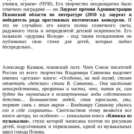
учимся, играем» (ЧУИ). Его творчество неоднократно было
отмечено наградами — он
Лауреат премии Администрации
Псковской области по литературе (2010 г.); лауреат и
победитель ряда престижных поэтических конкурсов.
И
это не случайно: его книги полны солнечного света,
радужного тепла и непредвзятой детской искренности. Его
называли «дедушка Володя» - под таким псевдонимом он
публиковал свои стихи для детей, которых любил
беспредельно..
Александр Казаков, псковский поэт, Член Союза писателей
России из всего творчества Владимира Савинова выделяет
именно «детские» книги: «
Особенно, на мой взгляд, стоит
отметить «детские» стихи В. Савинова… Они настолько
непосредственны, прозрачны и чисты, что, читая их, сам
будто бы окунаешься в незамутненные воды собственного
детства… Большинство людей, став взрослыми, увы,
теряют связь с этим миром – Владимиру Савинову удалось
его в себе сохранить».
Свительством этому являются все
книги автора, но особенно — уникальная книга
«Книжка из
музыкалки»
, стихи которой написаны поэтом по рисункам
детей, подготовишек и первоклашек, одной из музыкальных
школ города Пскова.