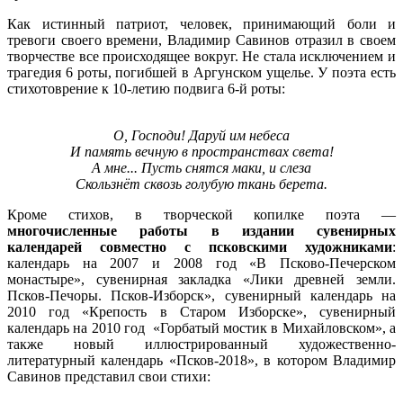
Как истинный патриот, человек, принимающий боли и
тревоги своего времени, Владимир Савинов отразил в своем
творчестве все происходящее вокруг. Не стала исключением и
трагедия 6 роты, погибшей в Аргунском ущелье. У поэта есть
стихотоврение к 10-летию подвига 6-й роты:
О, Господи! Даруй им небеса
И память вечную в пространствах света!
А мне... Пусть снятся маки, и слеза
Скользнёт сквозь голубую ткань берета.
Кроме стихов, в творческой копилке поэта —
многочисленные работы в издании сувенирных
календарей совместно с псковскими художниками
:
календарь на 2007 и 2008 год «В Псково-Печерском
монастыре», сувенирная закладка «Лики древней земли.
Псков-Печоры. Псков-Изборск», сувенирный календарь на
2010 год «Крепость в Старом Изборске», сувенирный
календарь на 2010 год «Горбатый мостик в Михайловском», а
также новый иллюстрированный художественно-
литературный календарь «Псков-2018», в котором Владимир
Савинов представил свои стихи: