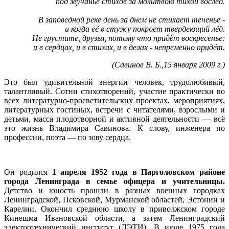
под звучанье стихов за молитвою тихой вослед.
В заповедной реке день за днем не стихает теченье -
и когда её в стужу покроет твердеющий лёд.
Не грустите, друзья, потому что придёт воскресенье:
и в сердцах, и в стихах, и в делах - непременно придёт.
(Савинов В. Б.,15 января 2009 г.)
Это был удивительной энергии человек, трудолюбивый,
талантливый. Сотни стихотворений, участие практически во
всех литературно-просветительских проектах, мероприятиях,
литературных гостиных, встречи с читателями, взрослыми и
детьми, масса плодотворной и активной деятельности — всё
это жизнь Владимира Савинова. К слову, инженера по
профессии, поэта — по зову сердца.
Он родился
1 апреля 1952 года в Парголовском районе
города Ленинграда в семье офицера и учительницы.
Детство и юность прошли в разных военных городках
Ленинградской, Псковской, Мурманской областей, Эстонии и
Карелии. Окончил среднюю школу в приволжском городе
Кинешма Ивановской области, а затем Ленинградский
электротехнический институт (ЛЭТИ). В июле 1975 года