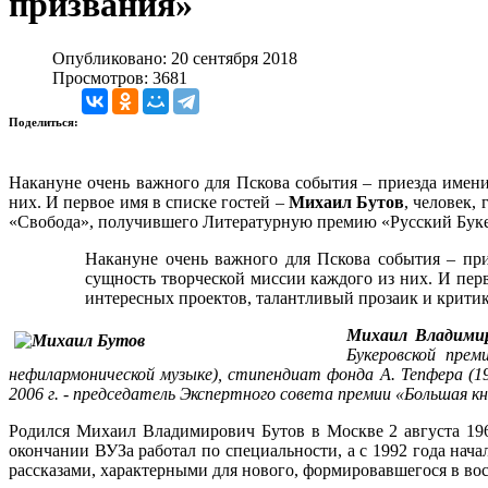
призвания»
Опубликовано: 20 сентября 2018
Просмотров: 3681
Поделиться:
Накануне очень важного для Пскова события – приезда имени
них. И первое имя в списке гостей –
Михаил Бутов
, человек,
«Свобода», получившего Литературную премию «Русский Букер
Накануне очень важного для Пскова события – при
сущность творческой миссии каждого из них. И перв
интересных проектов, талантливый прозаик и критик
Михаил Владими
Букеровской прем
нефилармонической музыке
)
,
стипендиат фонда А. Тепфера (19
2006 г. -
председатель Экспертного совета премии «Большая кн
Родился Михаил Владимирович Бутов в Москве 2 августа 196
окончании ВУЗа работал по специальности, а с 1992 года нач
рассказами, характерными для нового, формировавшегося в во