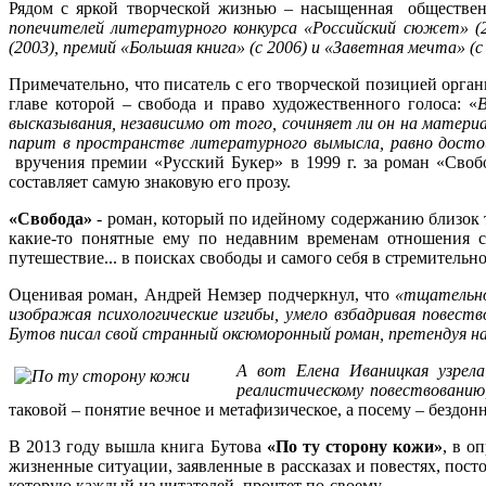
Рядом с яркой творческой жизнью – насыщенная обществен
попечителей литературного конкурса «Российский сюжет» (
(2003), премий «Большая книга» (с 2006) и «Заветная мечта» (с 
Примечательно, что писатель с его творческой позицией орган
главе которой – свобода и право художественного голоса: «
В
высказывания, независимо от того, сочиняет ли он на матери
парит в пространстве литературного вымысла, равно достои
вручения премии «Русский Букер» в 1999 г. за роман «Своб
составляет самую знаковую его прозу.
«Свобода»
- роман, который по идейному содержанию близок те
какие-то понятные ему по недавним временам отношения с
путешествие... в поисках свободы и самого себя в стремитель
Оценивая роман, Андрей Немзер подчеркнул, что
«тщательно
изображая психологические изгибы, умело взбадривая повест
Бутов писал свой странный оксюморонный роман, претендуя на 
А вот Елена Иваницкая узрел
реалистическому повествованию
таковой – понятие вечное и метафизическое, а посему – бездо
В 2013 году вышла книга Бутова
«По ту сторону кожи»
, в о
жизненные ситуации, заявленные в рассказах и повестях, посто
которую каждый из читателей прочтет по-своему.