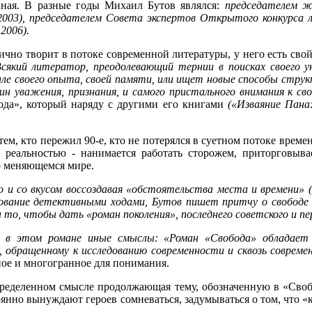
ная. В разные годы Михаил Бутов являлся:
председателем ж
2003), председателем Совета экспертов Открытого конкурса 
2006).
ично творит в потоке современной литературы, у него есть свой
сякий литератор, преодолевающий тернии в поисках своего у
але своего опыта, своей памяти, или ищет новые способы структ
н уважения, признания, и самого пристального внимания к св
ода», который наряду с другими его книгами
(«Изваяние Пана
м, кто пережил 90-е, кто не потерялся в суетном потоке времен
 реальностью - нанимается работать сторожем, приторговыв
но меняющемся мире.
 и со вкусом воссоздавая «обстоятельства места и времени» (
вование детективными ходами, Бутов пишет притчу о свободе и
то, чтобы дать «роман поколения», последнего советского и пе
а в этом романе иные смыслы: «Роман «Свобода»
обладает
, обращенному к исследованию современности и сквозь совреме
нное и многогранное для понимания.
пределенном смысле продолжающая тему, обозначенную в «Своб
янно вынуждают героев сомневаться, задумываться о том, что «к