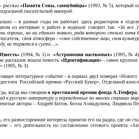
- рассказ
«Памяти Севы, самоубийцы»
(1993, № 5), который 
видуальной писательской манерой.
льно – в разные годы он работает здесь редактором в отделе 
одном из интервью о работе в журнале говорит так: «
За все 
ень хороши, но ни единого такого, ради которого стоило хот
писателя, своя атмосфера - «
свое собственное лицо, своя культ
нду, не теряется в суете…».
Известь»
(1994, № 1) и
«Астрономия насекомых»
(1995, № 4)
ме рассказов вошла повесть
«Идентификация»
- самое крупное
» (1995, № 3).
астоящее литературное событие – в первых двух номерах «Нового
удостоен Российской премии «Русский Букер». Отдельной книго
огда, когда мы говорим
о престижной премии фонда А.Тепфера
ад в русскую литературу и переведенных во многих странах мир
менитые авторы – Андрей Битов, Белла Ахмадулина, Людмила П
а, его разносторонние интересы привели его на радио, где он 
юче – его деятельность по составлению сетевого проекта «А