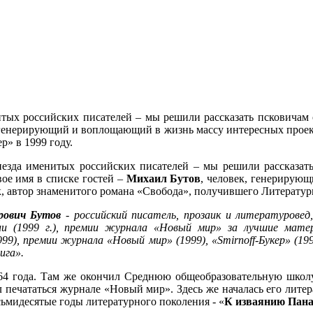
тых российских писателей – мы решили рассказать псковичам о
 генерирующий и воплощающий в жизнь массу интересных проект
» в 1999 году.
езда именитых российских писателей – мы решили рассказать 
ое имя в списке гостей –
Михаил Бутов
, человек, генерирую
, автор знаменитого романа «Свобода», получившего Литератур
рович Бутов
-
российский писатель, прозаик и литературовед,
ии (1999 г.), премии журнала «Новый мир» за лучшие мате
99), премии журнала «Новый мир» (1999), «Smirnoff-Букер» (1
ига».
4 года. Там же окончил Среднюю общеобразовательную школу,
ал печататься журнале «Новый мир». Здесь же началась его лите
сьмидесятые годы литературного поколения - «
К изваянию Пана