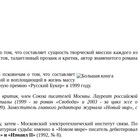
 том, что составляет сущность творческой миссии каждого из
ов, талантливый прозаик и критик, автор знаменитого романа
псковичам о том, что составляет
щий и воплощающий в жизнь массу
ную премию «Русский Букер» в 1999 году.
 критик, ч
лен Союза писателей Москвы
. Лауреат российской
риалы (
1999 - за роман «Свобода» и 2003 - за цикл эссе о
999). Заместитель главного редактора журнала «Новый мир»
, с
 затем - Московский электротехнический институт связи. По
ратурная судьба: именно в «Новом мире» писатель дебютировал
» и «Измаил II»
(1992, № 8).