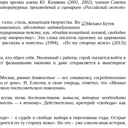
юри премии имени Ю. Казакова (2001, 2002), членом Совета
литературных произведений и сценариев «Российский сюжет»
 голос, стиль, концепция творчества. Во
никального, абсолютно индивидуального
урирования текста, или, обладая волшебной головой, свободно
оему творчеству
». Эти слова писатель произнес на церемонии
: рассказы и повесть» (1994), «По ту сторону кожи» (2013
))
и, кто обрел себя. Уволенный с работы, герой пытается войти в
ает фальшивыми иконами и даже отправляется в авантюрное
Москва, ранние девяностые — все узнаваемо), сосредоточенно
 ее цене».
Н. Елисеев, в свою очередь, отметил, что
«Михаил
рвого постсоветского поколения».
 всеми теми достоинствами замысла, которые необходимы
нность — к вечному».
Действительно, критерий «свободы» как
оде» - о судьбе и свободе выбора в переломные годы. Острые
роется по ту сторону кожи». Но это – уже совсем иная история,