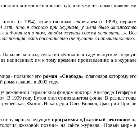
остановил внимание широкой публики уже не только знаковыми
прозы (с 1994), ответственным секретарем (с 1998), первым
14 лет, что я состою при журнале, у меня было множество
я бы задуматься о том, чтобы журнал совсем оставить…».
Все
урная позиция, есть достоинство (не путать с напыщенностью),
. Параллельно издательство «Книжный сад» выпускает первую
 из написанных им к тому времени произведений; а в журнале
 мира» появился его
роман «Свобода»
, благодаря которому его
й роман вышел в 2002 году.
, учрежденной германским фондом доктора Альфреда Тепфера в
а».
В 1999 году Бутов стал стипендиатом фонда. В разные годы
етрушевская, Фазиль Искандер и Олег Волков, Дмитрий Пригов
стал популярным ведущим
программы «Джазовый лексикон
» на
нтология джазовой поэзии» на сайте журнала «Новый мир» в