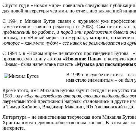
Спустя год в «Новом мире» появилась следующая публикация 
для новой литературы чертами, но отчетливо заявленной инди
С 1994 г. Михаил Бутов связан с журналом уже профессиона
заместителем главного редактора (с 2008). Сам писатель в 
предложений по работе, и порой эти предложения бывали оч
потому, что «Новый мир» - это журнал, у которого, по мнению 
которое – каким-то чудом – все никак не разменивается на еру
С 1994 г. в «Новом мире» печатаются произведения Бутова -
«
прозаическую книгу автора
«Изваяние Пана»
, в которую кро
«Знамя» была напечатана повесть
«Музыка для посвященных
В 1999 г. в судьбе писателя – н
имя стало знаменитым – он был 
Кроме этого, имя Михаила Бутова звучит сегодня и на устах т
1989 году
«для награждения авторов, внесших выдающийся вкл
лауреатами этой престижной награды становились и другие и
и Тимур Кибиров, Владимир Маканин, Юз Алешковский и др.
Литература – не единственная творческая нота Михаила Бутов
Христианском церковно-общественном канале. В этом же кл
интернете.