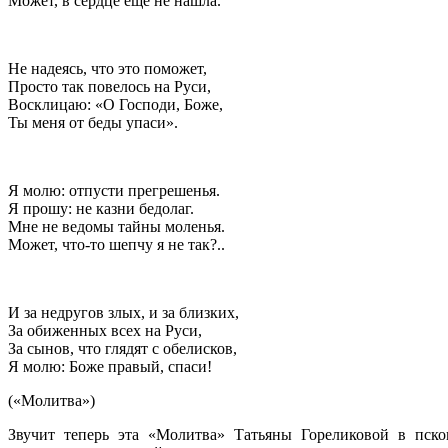
Может, в сердце еще не нашла.
Не надеясь, что это поможет,
Просто так повелось на Руси,
Восклицаю: «О Господи, Боже,
Ты меня от беды упаси».
Я молю: отпусти прегрешенья.
Я прошу: не казни бедолаг.
Мне не ведомы тайны моленья.
Может, что-то шепчу я не так?..
И за недругов злых, и за близких,
За обиженных всех на Руси,
За сынов, что глядят с обелисков,
Я молю: Боже правый, спаси!
(«Молитва»)
Звучит теперь эта «Молитва» Татьяны Гореликовой в пско