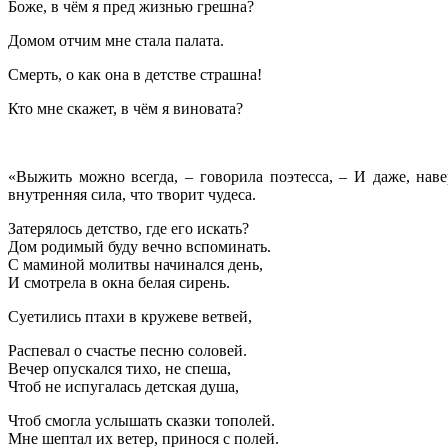
Боже, в чём я пред жизнью грешна?
Домом отчим мне стала палата.
Смерть, о как она в детстве страшна!
Кто мне скажет, в чём я виновата?
«Выжить можно всегда, – говорила поэтесса, – И даже, навер
внутренняя сила, что творит чудеса.
Затерялось детство, где его искать?
Дом родимый буду вечно вспоминать.
С маминой молитвы начинался день,
И смотрела в окна белая сирень.
Суетились птахи в кружеве ветвей,
Распевал о счастье песню соловей.
Вечер опускался тихо, не спеша,
Чтоб не испугалась детская душа,
Чтоб смогла услышать сказки тополей.
Мне шептал их ветер, принося с полей.