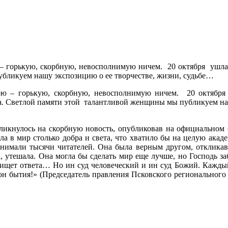
 – горькую, скорбную, невосполнимую ничем. 20 октября ушла 
бликуем нашу экспозицию о ее творчестве, жизни, судьбе…
ерю – горькую, скорбную, невосполнимую ничем. 20 октябр
ва. Светлой памяти этой талантливой женщины мы публикуем н
икнулось на скорбную новость, опубликовав на официальном с
а в мир столько добра и света, что хватило бы на целую акад
 внимали тысячи читателей. Она была верным другом, отклик
 утешала. Она могла бы сделать мир еще лучше, но Господь заб
ищет ответа… Но ин суд человеческий и ин суд Божий. Каждый
акон бытия!» (Председатель правления Псковского региональног