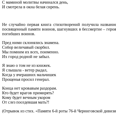
С маминой молитвы начинался день,
И смотрела в окна белая сирень.
Не случайно первая книга стихотворений получила название
посвященный памяти воинов, шагнувших в бессмертие – героя
погибших воинов.
Пред ними склонялись знамена.
Собор величавый скорбил.
Мы помним их всех, поименно.
Их город родной не забыл.
Я знаю о том не из книжек.
Я слышала - ветер рыдал,
Когда у вчерашних мальчишек
Прощенья просил генерал.
Конца нет кровавым раздорам.
Кто будет врагов примирять?
Кому будет вечным укором
От слез поседевшая мать?!
(Отрывок из стих. «Памяти 6-й роты 76-й Черниговской дивиз