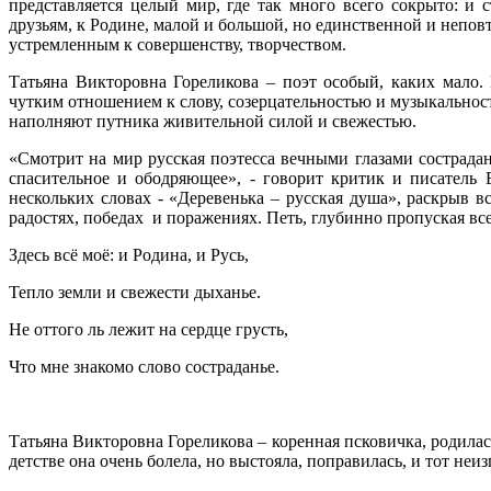
представляется целый мир, где так много всего сокрыто: и
друзьям, к Родине, малой и большой, но единственной и непов
устремленным к совершенству, творчеством.
Татьяна Викторовна Гореликова – поэт особый, каких мало.
чутким отношением к слову, созерцательностью и музыкальност
наполняют путника живительной силой и свежестью.
«Смотрит на мир русская поэтесса вечными глазами сострадания
спасительное и ободряющее», - говорит критик и писатель 
нескольких словах - «Деревенька – русская душа», раскрыв вс
радостях, победах и поражениях. Петь, глубинно пропуская все
Здесь всё моё: и Родина, и Русь,
Тепло земли и свежести дыханье.
Не оттого ль лежит на сердце грусть,
Что мне знакомо слово состраданье.
Татьяна Викторовна Гореликова – коренная псковичка, родилась
детстве она очень болела, но выстояла, поправилась, и тот неи