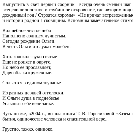
Выпустить в свет первый сборник - всегда очень смелый шаг 
всецело личностное и глубинное откровение, где автором под
дождливый год / Строятся хоромы», «Не кричат встревоженные 
и истории родной Псковщины. Вспомним замечательное стихо
Волшебное чистое небо
Наполнено солнцем лучистым.
Сегодня рождение Ольги.
В честь Ольги отслужат молебен.
Хоть колокол звуки святые
Еще не роняет в округе,
Но небо ее прославляет,
Даря облака кружевные.
Сольются в едином звучанье
Из разных церквей отголоски.
И Ольги душа в поднебесье
Услышит себе величанье.
Чуть позже, в2004 г., вышла книга Т. В. Гореликовой «Заче
бытия, одиночестве человека и спасительной вере...
Грустно, тяжко, одиноко,