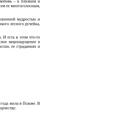
 любовь – к близким и
всем ее многоголосным,
изненной мудростью и
нкого лесного ручейка,
. И есть в этом что-то
а свое мироощущение в
ссии, ее страданиях и
 года жила в Пскове. В
орчеству: