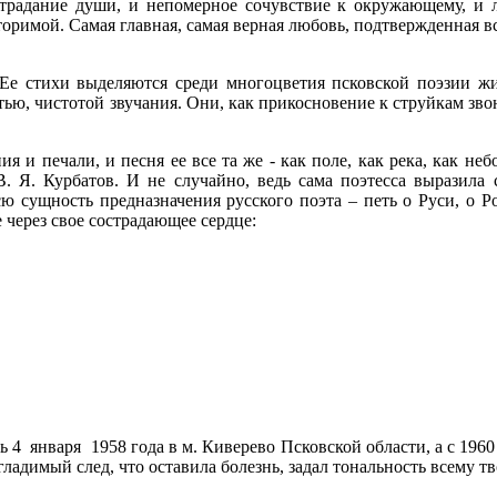
 страдание души, и непомерное сочувствие к окружающему, и
торимой. Самая главная, самая верная любовь, подтвержденная 
 Ее стихи выделяются среди многоцветия псковской поэзии ж
ью, чистотой звучания. Они, как прикосновение к струйкам зво
 и печали, и песня ее все та же - как поле, как река, как небо
В. Я. Курбатов. И не случайно, ведь сама поэтесса выразил
ю сущность предназначения русского поэта – петь о Руси, о Ро
 через свое сострадающее сердце:
 4 января 1958 года в м. Киверево Псковской области, а с 1960
згладимый след, что оставила болезнь, задал тональность всему тв