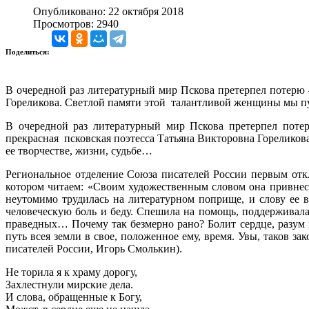
Опубликовано: 22 октября 2018
Просмотров: 2940
Поделиться:
В очередной раз литературный мир Пскова претерпел потерю
Гореликова. Светлой памяти этой талантливой женщины мы пу
В очередной раз литературный мир Пскова претерпел пот
прекрасная псковская поэтесса Татьяна Викторовна Горелико
ее творчестве, жизни, судьбе…
Региональное отделение Союза писателей России первым откл
котором читаем: «Своим художественным словом она привнесл
неутомимо трудилась на литературном поприще, и слову ее
человеческую боль и беду. Спешила на помощь, поддерживала,
праведных… Почему так безмерно рано? Болит сердце, разум 
путь всея земли в свое, положенное ему, время. Увы, таков з
писателей России, Игорь Смолькин).
Не торила я к храму дорогу,
Захлестнули мирские дела.
И слова, обращенные к Богу,