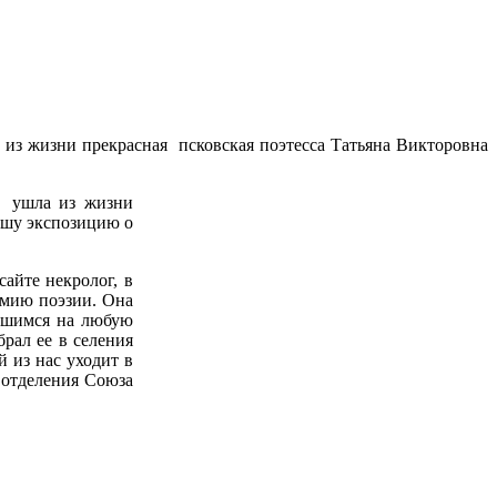
из жизни прекрасная псковская поэтесса Татьяна Викторовна
я ушла из жизни
ашу экспозицию о
айте некролог, в
емию поэзии. Она
авшимся на любую
рал ее в селения
 из нас уходит в
о отделения Союза