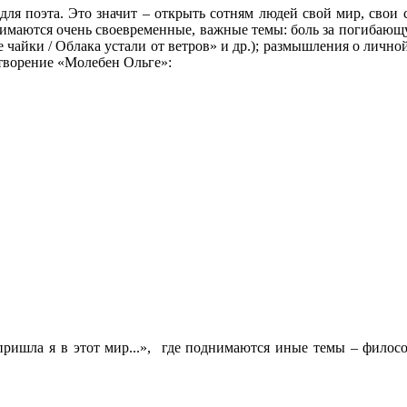
для поэта. Это значит – открыть сотням людей свой мир, свои 
нимаются очень своевременные, важные темы: боль за погибающ
чайки / Облака устали от ветров» и др.); размышления о личной
творение «Молебен Ольге»:
м пришла я в этот мир...», где поднимаются иные темы – фил