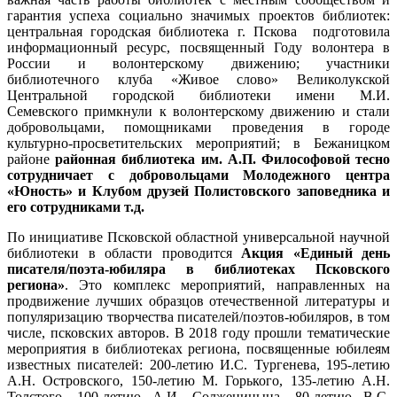
гарантия успеха социально значимых проектов библиотек:
центральная городская библиотека г. Пскова подготовила
информационный ресурс, посвященный Году волонтера в
России и волонтерскому движению; участники
библиотечного клуба «Живое слово» Великолукской
Центральной городской библиотеки имени М.И.
Семевского примкнули к волонтерскому движению и стали
добровольцами, помощниками проведения в городе
культурно-просветительских мероприятий; в Бежаницком
районе
районная библиотека им. А.П. Философовой тесно
сотрудничает с добровольцами Молодежного центра
«Юность» и Клубом друзей Полистовского заповедника и
его сотрудниками т.д.
По инициативе Псковской областной универсальной научной
библиотеки в области проводится
Акция «Единый день
писателя/поэта-юбиляра в библиотеках Псковского
региона»
. Это комплекс мероприятий, направленных на
продвижение лучших образцов отечественной литературы и
популяризацию творчества писателей/поэтов-юбиляров, в том
числе, псковских авторов. В 2018 году прошли тематические
мероприятия в библиотеках региона, посвященные юбилеям
известных писателей: 200-летию И.С. Тургенева, 195-летию
А.Н. Островского, 150-летию М. Горького, 135-летию А.Н.
Толстого, 100-летию А.И. Солженицына, 80-летию В.С.