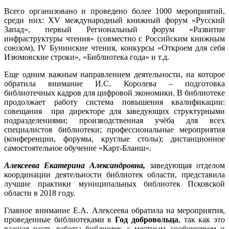
Всего организовано и проведено более 1000 мероприятий,
среди них: XV международный книжный форум «Русский
Запад», первый Региональный форум «Развитие
инфраструктуры чтения» (совместно с Российским книжным
союзом), IV Бунинские чтения, конкурсы «Откроем для себя
Изюмовские строки», «Библиотека года» и т.д.
Еще одним важным направлением деятельности, на которое
обратила внимание И.С. Королева – подготовка
библиотечных кадров для цифровой экономики. В библиотеке
продолжает работу система повышения квалификации:
совещания при директоре для заведующих структурными
подразделениями; производственная учёба для всех
специалистов библиотеки; профессиональные мероприятия
(конференции, форумы, круглые столы); дистанционное
самостоятельное обучение «Карт-Бланш».
Алексеева Екатерина Александровна,
заведующая отделом
координации деятельности библиотек области, представила
лучшие практики муниципальных библиотек Псковской
области в 2018 году.
Главное внимание Е.А. Алексеева обратила на мероприятия,
проведенные библиотеками в
Год добровольца
, так как это
важная часть работы библиотек с местным сообществом и