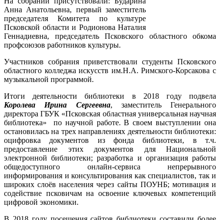
На собрании присутствовали: Бударина
Анна Анатольевна, первый заместитель
председателя Комитета по культуре
Псковской области и Родионова Наталия
Геннадиевна, председатель Псковского областного обкома
профсоюзов работников культуры.
Участников собрания приветствовали студенты Псковского
областного колледжа искусств им.Н.А. Римского-Корсакова с
музыкальной программой.
Итоги деятельности библиотеки в 2018 году подвела
Королева Ирина Сергеевна
, заместитель Генерального
директора ГБУК «Псковская областная универсальная научная
библиотека» по научной работе. В своем выступлении она
остановилась на трех направлениях деятельности библиотеки:
оцифровка документов из фонда библиотеки, в т.ч.
предоставление этих документов для Национальной
электронной библиотеки; разработка и организация работы
общедоступного онлайн-сервиса непрерывного
информирования и консультирования как специалистов, так и
широких слоёв населения через сайты ПОУНБ; мотивация и
содействие псковичам на освоение ключевых компетенций
цифровой экономики.
В 2018 году посещения сайтов библиотеки составили более