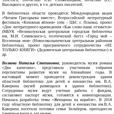
Высоцкого и других, в т.ч. детских писателей.
В библиотеках области проводятся: Международная акция
«Читаем Григорьева вместе», Всероссийский литературный
фестиваль «Книжная яблоня» (оба - ЦБС г. Пскова), проект
«Дни литературного краеведения «Как слово наше отзовется»
(МБУК «Великолукская центральная городская библиотека
им. М.И. Семевского»), поэтический баттл «Город мой –
Вселенная моя» (Новосокольническая центральная районная
библиотека), проект приграничного сотрудничества «НЕ
ТОЛЬКО КНИГИ» (Дедовичская центральная библиотека») и
др.
Волкова Наталья Степановна
, руководитель музея романа
«Два капитана», представила участникам собрания
перспективы развития музея на ближайшие годы. В
настоящий момент проводится реконструкция здания
областной библиотеки для детей и юношества им. В.А.
Каверина (музей размещался в здании библиотеки).
Сотрудники музея ведут учетные работы с фондом,
составляют паспорт музея, готовятся к инвентаризации.
Началась разработка темы «Женщины на корабле». В 2018
году областную библиотеку для детей и юношества им.В.А.
Каверина посетили потомки семьи Зильберов, преподнесли
памятные вещи в дар музею.