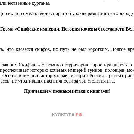
величественные курганы.
 сих пор ожесточённо спорят об уровне развития этого народа, о 
 Грэма
«Скифские империи. История кочевых государств Вел
ь. Что касается скифов, их путь не был коротким. Долгое вр
елявших Скифию - огромную территорию, простиравшуюся от Б
 прослеживает историю кочевых империй гуннов, половцев, мо
 Особое внимание автор уделяет истории России - рассматрива
сов, не утративших идентичности за три столетия ига.
Приглашаем познакомиться с книгами!