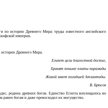
ги по истории Древнего Мира: труды известного английского
 Скифской империи.
о истории Древнего Мира.
Египет цели благостной достиг,
Хранят поныне плиты пирамиды
Живой завет погибшей Атлантиды.
В. Брюсов
удес, родина древних богов. Единство Египта воплощалось во
ем равен богам и даже превосходил их могущество.