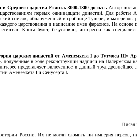
и Среднего царства Египта. 3000-1800 до н.э».
Автор постав
царствованиям первых одиннадцати династий. Для работы А
рский список, обнаруженный в гробнице Тунери, и материалы 
каждого царствования и написание имен фараонов. На основе 
х египтян. Книга будет, безусловно, интересна как специали
ория царских династий от Аменемхета I до Тутмоса III» А
е, полученные в ходе реконструкции надписи на Палермском к
нтерес представляет включенное в данный труд древнейшее ли
тии Аменемхета I и Сенусерта I.
Писал 
итории России. Их не могли сломить ни империя персов, ни