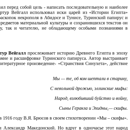
ил перед собой цель - написать последовательную и наиболее
ртур Вейгалл использовал иски царей из «Истории Египта»
раскопок некрополя в Абидосе и Тунисе, Туринский папирус и
предметов материальной культуры и сохранившихся текстов он
сту, так и читателю, не обладающему особыми познаниями в
ртур Вейгалл
прослеживает историю Древнего Египта в эпоху
амне и расшифровке Туринского папируса. Автор выстраивает
тературное произведение- «Странствия Синухета», действие
Мы — те, об ком шептали в старину,
С невольной дрожью, эллинские мифы:
Народ, взлюбивший буйство и войну,
Сыны Геракла и Эхидны,— скифы.
в 1916 году В.Я. Брюсов в своем стихотворении «Мы – скифы».
 Александр Македонский. Но вдруг в одночасье этот народ