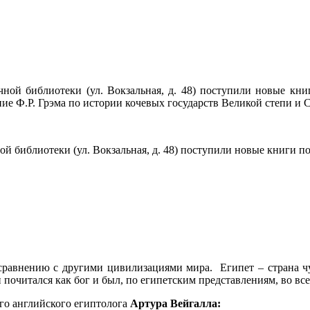
чной библиотеки (ул. Вокзальная, д. 48) поступили новые кни
ие Ф.Р. Грэма по истории кочевых государств Великой степи и
й библиотеки (ул. Вокзальная, д. 48) поступили новые книги п
 сравнению с другими цивилизациями мира.
Египет – страна ч
 почитался как бог и был, по египетским представлениям, во вс
ого английского египтолога
Артура Вейгалла: