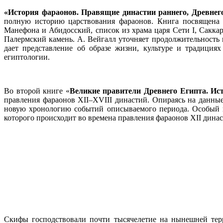
«История фараонов. Правящие династии раннего, Древнего 
полную историю царствования фараонов. Книга посвящена 
Манефона и Абидосский, список из храма царя Сети I, Сакка
Палермский камень. А. Вейгалл уточняет продолжительность 
дает представление об образе жизни, культуре и традиция
египтологии.
Во второй книге «
Великие правители Древнего Египта. Ист
правления фараонов XII–XVIII династий. Опираясь на данны
новую хронологию событий описываемого периода. Особый и
которого происходит во времена правления фараонов XII динас
Скифы господствовали почти тысячелетие на нынешней терр