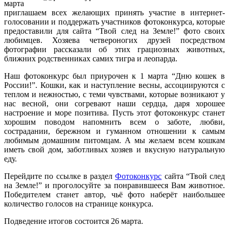
марта
приглашаем всех желающих принять участие в интернет-
голосовании и поддержать участников фотоконкурса, которые
предоставили для сайта “Твой след на Земле!” фото своих
любимцев. Хозяева четвероногих друзей посредством
фотографии рассказали об этих грациозных животных,
ближних родственниках самих тигра и леопарда.
Наш фотоконкурс был приурочен к 1 марта “Дню кошек в
России!”. Кошки, как и наступление весны, ассоциируются с
теплом и нежностью, с теми чувствами, которые возникают у
нас весной, они согревают наши сердца, даря хорошее
настроение и море позитива. Пусть этот фотоконкурс станет
хорошим поводом напомнить всем о заботе, любви,
сострадании, бережном и гуманном отношении к самым
любимым домашним питомцам.
А мы желаем всем кошкам
иметь свой дом, заботливых хозяев и вкусную натуральную
еду.
Перейдите по ссылке в раздел
Фотоконкурс
сайта “Твой след
на Земле!”
и проголосуйте за понравившееся Вам животное.
Победителем станет автор, чьё фото наберёт наибольшее
количество голосов на странице конкурса.
Подведение итогов состоится 26 марта.