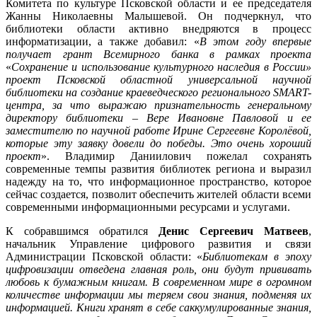
Комитета по культуре Псковской области и ее председателя
Жанны Николаевны Малышевой. Он подчеркнул, что
библиотеки области активно внедряются в процесс
информатизации, а также добавил: «
В этом году впервые
получает грант Всемирного банка в рамках проекта
«
Сохранение и использование культурного наследия в России»
проект Псковской областной универсальной научной
библиотеки на создание краеведческого регионального
SMART-
центра, за что выражаю признательность генеральному
директору библиотеки – Вере Ивановне Павловой и ее
заместителю по научной работе Ирине Сергеевне Королёвой,
которые эту заявку довели до победы. Это очень хороший
проект
». Владимир Даниилович пожелал сохранять
современные темпы развития библиотек региона и выразил
надежду на то, что информационное пространство, которое
сейчас создается, позволит обеспечить жителей области всеми
современными информационными ресурсами и услугами.
К собравшимся обратился
Денис Сергеевич Матвеев
,
начальник Управление цифрового развития и связи
Администрации Псковской области: «
Библиотекам в эпоху
цифровизации отведена главная роль, они будут прививать
любовь к бумажным книгам. В современном мире в огромном
количестве информации мы теряем свои знания, подменяя их
информацией. Книги хранят в себе саккумулированные знания,