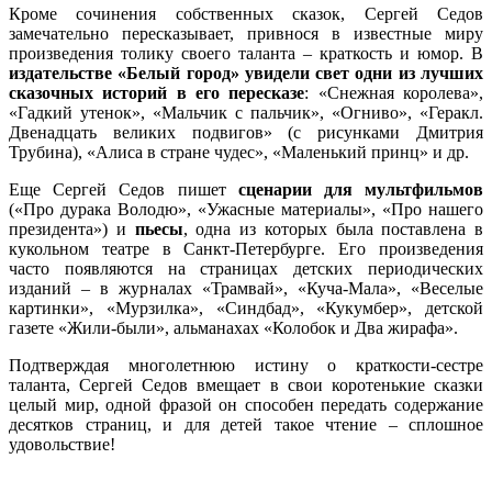
Кроме сочинения собственных сказок, Сергей Седов
замечательно пересказывает, привнося в известные миру
произведения толику своего таланта – краткость и юмор. В
издательстве «Белый город» увидели свет одни из лучших
сказочных историй в его пересказе
: «Снежная королева»,
«Гадкий утенок», «Мальчик с пальчик», «Огниво», «Геракл.
Двенадцать великих подвигов» (с рисунками Дмитрия
Трубина), «Алиса в стране чудес», «Маленький принц» и др.
Еще Сергей Седов пишет
сценарии для мультфильмов
(«Про дурака Володю», «Ужасные материалы», «Про нашего
президента») и
пьесы
, одна из которых была поставлена в
кукольном театре в Санкт-Петербурге. Его произведения
часто появляются на страницах детских периодических
изданий – в журналах «Трамвай», «Куча-Мала», «Веселые
картинки», «Мурзилка», «Синдбад», «Кукумбер», детской
газете «Жили-были», альманахах «Колобок и Два жирафа».
Подтверждая многолетнюю истину о краткости-сестре
таланта, Сергей Седов вмещает в свои коротенькие сказки
целый мир, одной фразой он способен передать содержание
десятков страниц, и для детей такое чтение – сплошное
удовольствие!