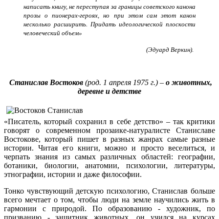
написать книгу, не переступая за границы советского канона
прозы о пионерах-героях, но при этом сам этот канон
несколько расширить. Придать идеологической плоскости
человеческий объем»
(Эдуард Веркин).
Станислав Востоков
(род. 1 апреля 1975 г.) –
о животных,
деревне и детстве
«Писатель, который сохранил в себе детство» – так критики
говорят о современном прозаике-натуралисте Станиславе
Востокове, который пишет в разных жанрах самые разные
истории. Читая его книги, можно и просто веселиться, и
черпать знания из самых различных областей: географии,
ботаники, биологии, анатомии, психологии, литературы,
этнографии, истории и даже философии.
Тонко чувствующий детскую психологию, Станислав больше
всего мечтает о том, чтобы люди на земле научились жить в
гармонии с природой. По образованию - художник, по
призванию - защитник животных, он учился на курсах