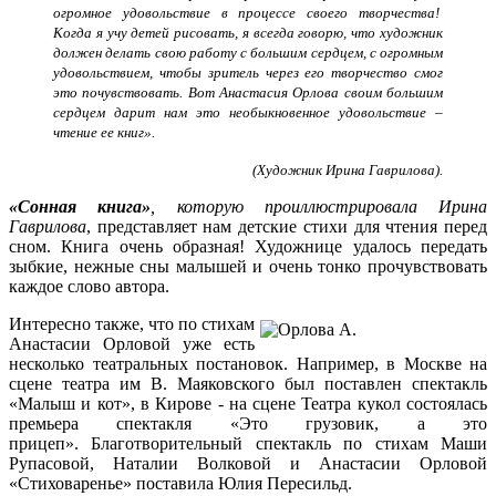
огромное удовольствие в процессе своего творчества!
Когда я учу детей рисовать, я всегда говорю, что художник
должен делать свою работу с большим сердцем, с огромным
удовольствием, чтобы зритель через его творчество смог
это почувствовать. Вот Анастасия Орлова своим большим
сердцем дарит нам это необыкновенное удовольствие –
чтение ее книг
».
(Художник Ирина Гаврилова).
«Сонная книга»
, которую проиллюстрировала Ирина
Гаврилова
, представляет нам детские стихи для чтения перед
сном. Книга очень образная! Художнице удалось передать
зыбкие, нежные сны малышей и очень тонко прочувствовать
каждое слово автора.
Интересно также, что по стихам
Анастасии Орловой уже есть
несколько театральных постановок. Например, в Москве на
сцене театра им В. Маяковского был поставлен спектакль
«Малыш и кот», в Кирове - на сцене Театра кукол состоялась
премьера спектакля «Это грузовик, а это
прицеп». Благотворительный спектакль по стихам Маши
Рупасовой, Наталии Волковой и Анастасии Орловой
«Стиховаренье» поставила Юлия Пересильд.