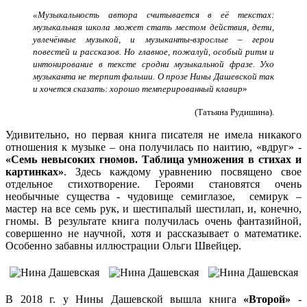
«Музыкальность автора считывается в её текстах:
музыкальная школа может стать местом действия, дети,
увлечённые музыкой, и музыканты-взрослые – герои
повестей и рассказов. Но главное, пожалуй, особый ритм и
интонирование в тексте сродни музыкальной фразе. Ухо
музыканта не терпит фальши. О прозе Нины Дашевской так
и хочется сказать: хорошо темперированный клавир
»
(Татьяна Рудишина).
Удивительно, но первая книга писателя не имела никакого
отношения к музыке – она получилась по наитию, «вдруг» -
«Семь невысоких гномов. Таблица умножения в стихах и
картинках»
. Здесь каждому уравнению посвящено свое
отдельное стихотворение. Героями становятся очень
необычные существа - чудовище семиглазое, семирук –
мастер на все семь рук, и шестипалый шестилап, и, конечно,
гномы. В результате книга получилась очень фантазийной,
совершенно не научной, хотя и рассказывает о математике.
Особенно забавны иллюстрации Ольги Швейцер.
В 2018 г. у Нины Дашевской вышла книга
«Второй»
-