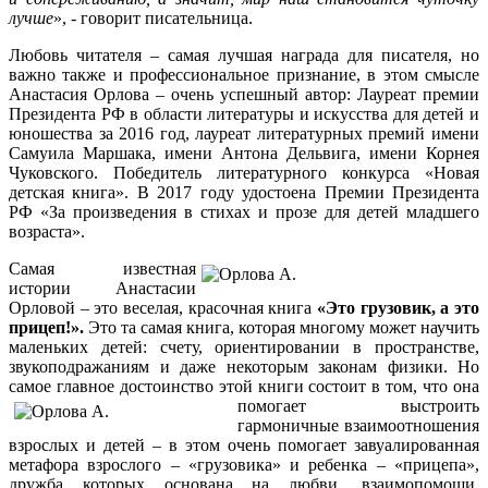
лучше
», - говорит писательница.
Любовь читателя – самая лучшая награда для писателя, но
важно также и профессиональное признание, в этом смысле
Анастасия Орлова – очень успешный автор: Лауреат премии
Президента РФ в области литературы и искусства для детей и
юношества за 2016 год, лауреат литературных премий имени
Самуила Маршака, имени Антона Дельвига, имени Корнея
Чуковского. Победитель литературного конкурса «Новая
детская книга». В 2017 году удостоена Премии Президента
РФ «За произведения
в стихах и прозе для детей младшего
возраста».
Самая известная
истории Анастасии
Орловой – это веселая, красочная книга
«Это грузовик, а это
прицеп!».
Это та самая книга, которая многому может научить
маленьких детей: счету, ориентировании в пространстве,
звукоподражаниям и даже некоторым законам физики. Но
самое главное достоинство этой книги состоит в том, что
она
помогает выстроить
гармоничные взаимоотношения
взрослых и детей – в этом очень помогает завуалированная
метафора взрослого – «грузовика» и ребенка – «прицепа»,
дружба которых основана на любви, взаимопомощи,