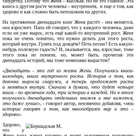
табуретку. Потому что Женя – высокая. Но не это главное. Эта
книга о другом росте человека – внутреннем, и еще о том, как
здорово и как сложно быть непохожим на других.
На протяжении двенадцати книг Женя растёт - она меняется,
она взрослеет. Папа ей говорит, что у каждого человека, даже
если он уже вырос, есть ещё какой-то внутренний рост. Жене
пока не очень понятно, что нужно делать для этого роста,
который внутри. Гулять под дождём? Петь песни? Есть какую-
нибудь полезную гадость? И, оказывается, мы, взрослые, тоже
этого пока не поняли, но, может быть, прочитав эти
двенадцать историй, мы тоже немножко вырастем?
«
Двенадцать - это год из жизни Жени. Получилась книга-
календарь, книга внутреннего роста. История о том, как
девочка выросла снаружи, а теперь продолжает расти
и меняться внутри. Сначала я думала, что будет четыре
книги - по временам года, три истории в каждой. Но в итоге
получилось двенадцать отдельных книжек и мне кажется,
это даже лучше»
, - говорит автор, неизменно добавляя, «
мои
истории говорят о том, как многообразен мир и это –
здорово».
Здорово,
что у
Жени папа жарит котлеты и ведет задушевные разговоры