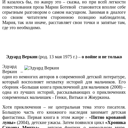
И казалось бы, по жанру это – сказка, но при всей легкости
повествования проза Марии Ботевой становится вполне себе
серьезным разговором о самом насущном. Занимая в диалоге
со своим читателем стороннюю позицию наблюдателя,
Мария, так или иначе, расставляет свои точки и запятые там,
где это необходимо.
Эдуард Веркин
(род. 13 мая 1975 г.)
–
о войне и не только
Эдуард
Веркин –
один из немногих авторов в современной детской литературе,
который восполняет нехватку историй для мальчиков. Его
сборник «Большая книга приключений для мальчиков (2008) –
одна из лучших историй, рассказывающих о приключениях
современных мальчишек - Генки, Витьки и Жмуркина.
Хотя приключения – не центральная тема этого писателя.
Большую часть его книжного наследия занимает детская
фантастика. Первая книга в этом жанре - «
Пятно кровавой
луны»
(2004), детские ужасы. Затем появился цикл
«Хроника
Страны Мечты»
- детское фэнтези о нереальном мире,