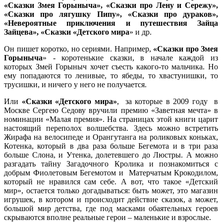
«Сказки Змея Горыныча», «Сказки про Лену и Сережу»,
«Сказки про лягушку Пипу», «Сказки про дураков»,
«Невероятные приключения и путешествия Зайца
Зайцева», «Сказки «Детского мира
» и др.
Он пишет коротко, но сериями. Например,
«Сказки про Змея
Горыныча
» - коротенькие сказки, в начале каждой из
которых Змей Горыныч хочет съесть какого-то мальчика. Но
ему попадаются то ленивые, то ябеды, то хвастунишки, то
трусишки, и ничего у него не получается.
Или
«Сказки «Детского мира»
, за которые в 2009 году в
Москве Сергею Седову вручили премию «Заветная мечта» в
номинации «Малая премия». На страницах этой книги царит
настоящий переполох волшебства. Здесь можно встретить
Жирафа на велосипеде и Орангутанга на роликовых коньках,
Котенка, который в два раза больше Бегемота и в три раза
больше Слона, и Утенка, долетевшего до Люстры. А можно
разгадать тайну Загадочного Кролика и познакомиться с
добрым Фиолетовым Бегемотом и Матерчатым Крокодилом,
который не нравился сам себе. А вот, что такое «Детский
мир», остается только догадываться: быть может, это магазин
игрушек, в котором и происходит действие сказок, а может,
большой мир детства, где под масками обаятельных героев
скрываются вполне реальные герои – маленькие и взрослые.