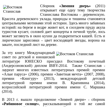
Сборник
«Зимняя дверь»
(2011)
открывает еще одну тему творчества
Станислава Востокова – деревенскую.
Красота деревенского уклада, природы и тишины становятся
центральными мотивами этой истории. Здесь много забавных
историй: на березе в ведре живет кот, в соседнем пруду акула
туристов кусает, соловей дает концерты в печной трубе, лось
может заглянуть в окно кухни да подкрепиться кашей. Есть и
лирические зарисовки – цвет восходящей звезды, ворона на
закате, последний лист на дереве.
За эту книгу Международный
совет по детской и юношеской
литературе ЮНЕСКО присудил Востокову почетный
(Андерсоновский) диплом IBBY-2014. Также Станислав -
лауреат многих известных литературных премий: премии
«Алые паруса» (2006), премии «Заветная мечта» (2007, 2008),
премии «Книгуру» (2013), международной детской
литературной премии имени В. Крапивина (2014),
всероссийской литературной премии имени С. Маршака
(2014).
В 2013 г. вышло продолжение «Зимней двери» - сборник
«Рябиновое солнце»
, рассказывающий о той же самой