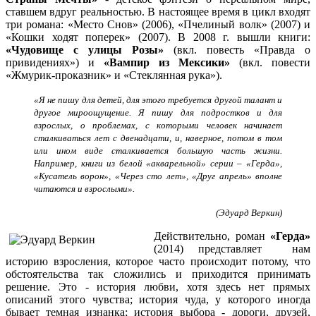
ставшем вдруг реальностью. В настоящее время в цикл входят
три романа: «Место Снов» (2006), «Пчелиный волк» (2007) и
«Кошки ходят поперек» (2007). В 2008 г. вышли книги:
«
Чудовище с улицы Розы»
(вкл. повесть «Правда о
привидениях») и
«Вампир из Мексики»
(вкл. повести
«Жмурик-проказник» и «Стеклянная рука»).
«
Я не пишу для детей, для этого требуется другой талант и
другое мироощущение. Я пишу для подростков и для
взрослых, о проблемах, с которыми человек начинает
сталкиваться лет с двенадцати, и, наверное, потом в том
или ином виде сталкивается большую часть жизни.
Например, книги из белой «акварельной» серии – «Герда»,
«Кусатель ворон», «Через сто лет», «Друг апрель» вполне
читаются и взрослыми».
(Эдуард Веркин)
Действительно, роман
«Герда»
(2014) представляет нам
историю взросления, которое часто происходит потому, что
обстоятельства так сложились и приходится принимать
решение. Это - история любви, хотя здесь нет прямых
описаний этого чувства; история чуда, у которого иногда
бывает темная изнанка; история выбора - дороги, друзей,