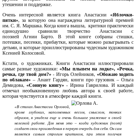
утешении и поддержке.
Очень интересной является книга Анастасии
«Яблочки-
пятки»
, за которую она награждена литературной премией
им. С. Я. Маршака. Когда книга вышла, критики практически
единодушно сравнили творчество Анастасии с
поэзией Агнии Барто. В этой книге собраны стишки,
потешки, песенки, прибаутки, которые можно разыгрывать с
детьми, и которые проиллюстрированы чудесным художником
Ксенией Колосовой.
Кстати, о художниках. Книги Анастасии иллюстрировали
самые разные художники:
«Мы плывем на лодке», «Речка,
речка, где твой дом?»
- Игорь Олейников,
«Обожаю ходить
по облакам»
– Анаит Гардян, книги про грузовик – Ольга
Демидова,
«Сонную книгу»
- Ирина Гаврилова. И каждый
отмечал необыкновенную любовь автора к своей работе,
которая чувствуется в атмосфере каждой книги.
«
В стихах Анастасии Орловой,
кроме глубоких, наполненных весом, смыслом, тонких
образов, я увидела еще и очень большое уважение к своей
нелегкой работе. Для меня это – когда художник (поэт)
создает свои произведения в первую очередь для себя. Он сам
является самым строгим критиком, при этом получая