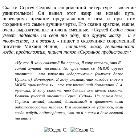
Сказки Сергея Седова в современной литературе – явление
удивительное! Он вывел этот жанр на новый путь,
перевернув прежние представления о нем, и при этом
сохранив его самые лучшие черты. Его сказки краткие, емкие,
очень выразительные и очень смешные. «
Сергей Седов ловко
умеет надевать на себя то одну, то другую маску - и в
творчестве, и в жизни
, - пишет о сказочнике современный
писатель Михаил Яснов, -
например, маску гениальности,
когда, предположим, пишет такое «Скромное предисловие»:
«Ну что Я хочу сказать? Во-первых, Я хочу сказать, что Я -
самый лучший писатель. По сравнению со МНОЙ другие
писатели - это какое-то недоразумение (включая даже
Пушкина). Во-вторых, Я хочу сказать, что каждое слово в
МОИХ произведениях - это как чистейший бриллиант. А в-
третьих, Я хочу сказать, что больше мне нечего сказать.
Великий русский писатель Сергей Седов».
На самом деле,
Серёжа мягкий, тонкий, деликатный и фантастически
работоспособный человек. И я нисколько не удивлюсь, если
когда-нибудь подтвердится, что
он и в самом деле великий
писатель
».