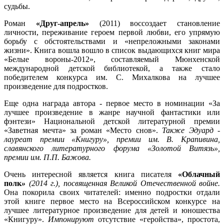
судьбы.
Роман
«Друг-апрель»
(2011) воссоздает становление
личности, переживание героем первой любви, его упрямую
борьбу с обстоятельствами и «непреложными законами
жизни». Книга вошла вошло в список выдающихся книг мира
«Белые вороны-2012», составляемый Мюнхенской
международной детской библиотекой, а также стало
победителем конкурса им. С. Михалкова на лучшее
произведение для подростков.
Еще одна награда автора - первое место в номинации «За
лучшее произведение в жанре научной фантастики или
фэнтези» Национальной детской литературной премии
«Заветная мечта» за роман «Место снов».
Также Эдуард -
лауреат премии «Книгуру», премии им. В. Крапивина,
славянского литературного форума «Золотой Витязь»,
премии им. П.П. Бажова.
Очень интересной является книга писателя
«Облачный
полк
»
(2014 г.), посвященная Великой Отечественной войне.
Она покорила своих читателей: именно подростки отдали
этой книге первое место на Всероссийском конкурсе на
лучшее литературное произведение для детей и юношества
«Книгуру».
Импонируют
отсутствие «геройства», простота,