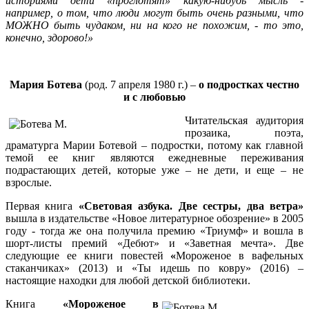
историями дети «проглотят» какую-нибудь мысль -
например, о том, что люди могут быть очень разными, что
МОЖНО быть чудаком, ни на кого не похожим, - то это,
конечно, здорово!»
Мария Ботева
(род. 7 апреля 1980 г.)
–
о подростках честно
и с любовью
Читательская аудитория
прозаика, поэта,
драматурга Марии Ботевой – подростки, потому как главной
темой ее книг являются ежедневные переживания
подрастающих детей, которые уже – не дети, и еще – не
взрослые.
Первая книга
«Световая азбука. Две сестры, два ветра»
вышла в издательстве «Новое литературное обозрение» в 2005
году - тогда же она получила премию «Триумф» и вошла в
шорт-листы премий «Дебют» и «Заветная мечта». Две
следующие ее книги повестей
«
Мороженое в вафельных
стаканчиках» (2013) и «Ты идешь по ковру» (2016) –
настоящие находки для любой детской библиотеки.
Книга
«Мороженое в