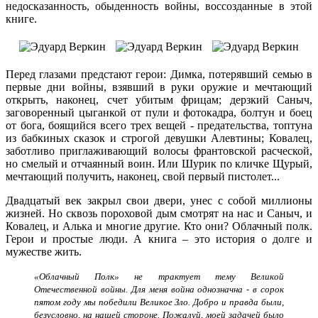
недосказанность, обыденность войны, воссозданные в этой
книге.
Перед глазами предстают герои: Димка, потерявший семью в
первые дни войны, взявший в руки оружие и мечтающий
открыть, наконец, счет убитым фрицам; дерзкий Саныч,
заговоренный цыганкой от пули и фотокадра, болтун и боец
от бога, боящийся всего трех вещей - предательства, топтуна
из бабкиных сказок и строгой девушки Алевтины; Ковалец,
заботливо приглаживающий волосы франтовской расческой,
но смелый и отчаянный воин. Или Шурик по кличке Щурый,
мечтающий получить, наконец, свой первый пистолет...
Двадцатый век закрыл свои двери, унес с собой миллионы
жизней. Но сквозь пороховой дым смотрят на нас и Саныч, и
Ковалец, и Алька и многие другие. Кто они? Облачный полк.
Герои и простые люди. А книга – это история о долге и
мужестве жить.
«Облачный Полк» не трактует тему Великой
Отечественной войны. Для меня война однозначна - в сорок
пятом году мы победили Великое Зло. Добро и правда были,
безусловно, на нашей стороне. Пожалуй, моей задачей было