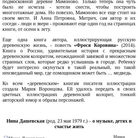
подмосковной деревне Мамоново. Только теперь она чуть
было не исчезла - хотели снести, чтобы построить
многоэтажные дома. Но повезло, Мамоново все еще стоит на
своем месте. И Анна Петровна, Митрич, сам автор и их
соседи - люди и звери - проживают еще один год на страницах
книги, от осени к лету.
Еще одна книга автора, иллюстрирующая русскую
деревенскую жизнь, - повесть
«Фрося Коровина
» (2014).
Книга о России, удивительная история с прекрасным
деревенским колоритом, неожиданной завязкой и множеством
странных слов, которые редко услышишь в городе. Ребенку
будет интересно окунуться в такой реальный, но такой
неизведанный мир, где помощником может быть … медведь.
Ко всем «деревенским» книгам писателя иллюстрации
создала Мария Воронцова. Ей удалось передать в своих
цветных иллюстрациях деревенский колорит, тонкий
авторский юмор и образы персонажей.
Нина Дашевская
(род. 23 мая 1979 г.) –
о музыке, детях и
счастье жить
Нина