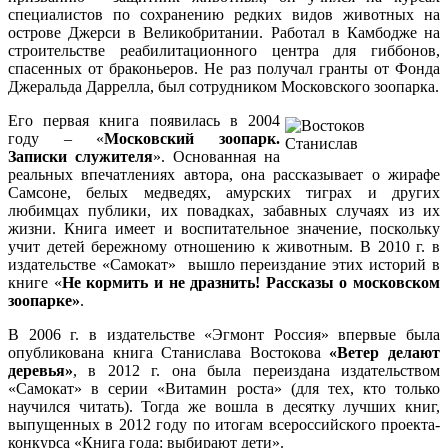
специалистов по сохранению редких видов животных на
острове Джерси в Великобритании. Работал в Камбодже на
строительстве реабилитационного центра для гиббонов,
спасенных от браконьеров. Не раз получал гранты от Фонда
Джеральда Даррелла, был сотрудником Московского зоопарка.
Его первая книга появилась в 2004
году – «
Московский зоопарк.
Записки служителя
». Основанная на
реальных впечатлениях автора, она рассказывает о жирафе
Самсоне, белых медведях, амурских тиграх и других
любимцах публики, их повадках, забавных случаях из их
жизни. Книга имеет и воспитательное значение, поскольку
учит детей бережному отношению к животным. В 2010 г. в
издательстве «Самокат» вышло переиздание этих историй в
книге «
Не кормить и не дразнить! Рассказы о московском
зоопарке»
.
В 2006 г. в издательстве «Эгмонт Россия» впервые была
опубликована книга Станислава Востокова
«Ветер делают
деревья»
, в 2012 г. она была переиздана издательством
«Самокат» в серии «Витамин роста» (для тех, кто только
научился читать). Тогда же вошла в десятку лучших книг,
выпущенных в 2012 году по итогам всероссийского проекта-
конкурса «Книга года: выбирают дети».