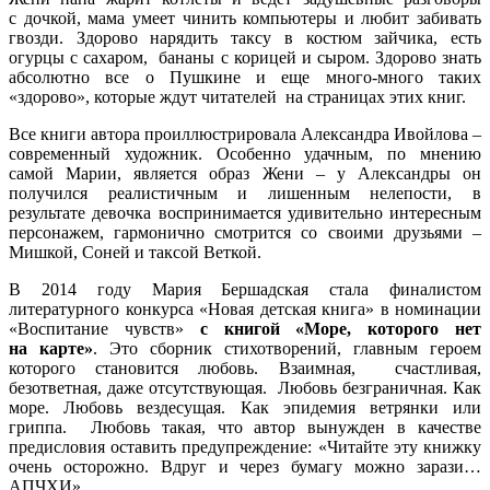
с дочкой, мама умеет чинить компьютеры и любит забивать
гвозди. Здорово нарядить таксу в костюм зайчика, есть
огурцы с сахаром, бананы с корицей и сыром. Здорово знать
абсолютно все о Пушкине и еще много-много таких
«здорово», которые ждут читателей на страницах этих книг.
Все книги автора проиллюстрировала Александра Ивойлова –
современный художник. Особенно удачным, по мнению
самой Марии, является образ Жени – у Александры он
получился реалистичным и лишенным нелепости, в
результате девочка воспринимается удивительно интересным
персонажем, гармонично смотрится со своими друзьями –
Мишкой, Соней и таксой Веткой.
В 2014 году Мария Бершадская стала финалистом
литературного конкурса «Новая детская книга» в номинации
«Воспитание чувств»
с книгой «Море, которого нет
на карте»
. Это сборник стихотворений, главным героем
которого становится любовь. Взаимная, счастливая,
безответная, даже отсутствующая. Любовь безграничная. Как
море. Любовь вездесущая. Как эпидемия ветрянки или
гриппа. Любовь такая, что автор вынужден в качестве
предисловия оставить предупреждение: «Читайте эту книжку
очень осторожно. Вдруг и через бумагу можно зарази…
АПЧХИ».