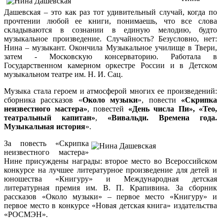
Дашевская – это как раз тот удивительный случай, когда по
прочтении любой ее книги, понимаешь, что все слова
складываются в сознании в единую мелодию, будто
музыкальное произведение. Случайность? Безусловно, нет:
Нина – музыкант. Окончила Музыкальное училище в Твери,
затем - Московскую консерваторию. Работала в
Государственном камерном оркестре России и в Детском
музыкальном театре им. Н. И. Сац.
Музыка стала героем и атмосферой многих ее произведений:
сборника рассказов «
Около музыки
», повести
«Скрипка
неизвестного мастера»
, повестей
«День числа Пи», «Тео,
театральный капитан»
,
«Вивальди. Времена года.
Музыкальная история
».
За повесть «Скрипка
неизвестного мастера»
Нине присуждены награды: второе место во Всероссийском
конкурсе на лучшее литературное произведение для детей и
юношества «Книгуру» и Международная детская
литературная премия им. В. П. Крапивина. За сборник
рассказов «Около музыки» – первое место «Книгуру» и
первое место в конкурсе «Новая детская книга» издательства
«РОСМЭН».