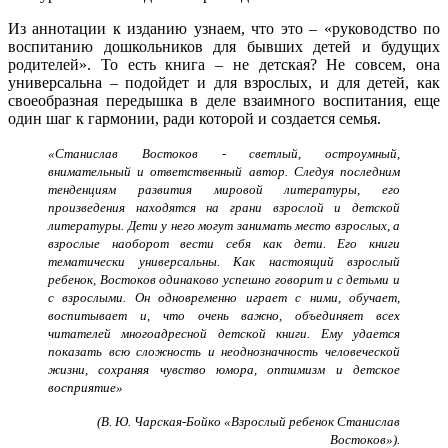
Из аннотации к изданию узнаем, что это – «руководство по
воспитанию дошкольников для бывших детей и будущих
родителей». То есть книга – не детская? Не совсем, она
универсальна – подойдет и для взрослых, и для детей, как
своеобразная передышка в деле взаимного воспитания, еще
один шаг к гармонии, ради которой и создается семья.
«Станислав Востоков - светлый, остроумный,
внимательный и ответственный автор. Следуя последним
тенденциям развития мировой литературы, его
произведения находятся на грани взрослой и детской
литературы. Дети у него могут занимать место взрослых, а
взрослые наоборот вести себя как дети. Его книги
тематически универсальны. Как настоящий взрослый
ребенок, Востоков одинаково успешно говорит и с детьми и
с взрослыми. Он одновременно играет с ними, обучает,
воспитывает и, что очень важно, объединяет всех
читателей многоадресной детской книги. Ему удается
показать всю сложность и неоднозначность человеческой
жизни, сохраняя чувство юмора, оптимизм и детское
восприятие»
(В. Ю. Чарская-Бойко «Взрослый ребенок Станислав
Востоков»).