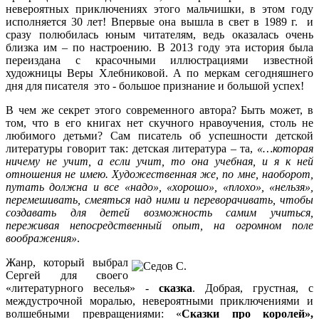
невероятных приключениях этого мальчишки, в этом году
исполняется 30 лет! Впервые она вышла в свет в 1989 г. и
сразу полюбилась юным читателям, ведь оказалась очень
близка им – по настроению. В 2013 году эта история была
переиздана с красочными иллюстрациями известной
художницы Веры Хлебниковой. А по меркам сегодняшнего
дня для писателя это - большое признание и большой успех!
В чем же секрет этого современного автора? Быть может, в
том, что в его книгах нет скучного нравоучения, столь не
любимого детьми? Сам писатель об успешности детской
литературы говорит так: детская литература – та,
«…которая
ничему не учит, а если учит, то она учебная, и я к ней
отношения не имею. Художественная же, по мне, наоборот,
путать должна и все «надо», «хорошо», «плохо», «нельзя»,
перемешивать, смеяться над ними и переворачивать, чтобы
создавать для детей возможность самим учиться,
переживая непосредственный опыт, на огромном поле
воображения»
.
Жанр, который выбрал
Сергей для своего
«литературного веселья» -
сказка
. Добрая, грустная, с
междустрочной моралью, невероятными приключениями и
волшебными превращениями: «
Сказки про королей»,