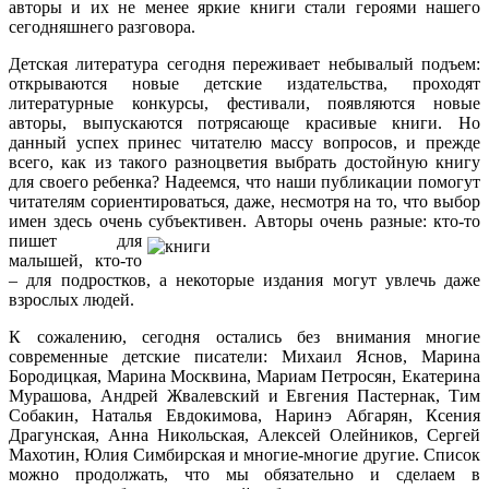
авторы и их не менее яркие книги стали героями нашего
сегодняшнего разговора.
Детская литература сегодня переживает небывалый подъем:
открываются новые детские издательства, проходят
литературные конкурсы, фестивали, появляются новые
авторы, выпускаются потрясающе красивые книги. Но
данный успех принес читателю массу вопросов, и прежде
всего, как из такого разноцветия выбрать достойную книгу
для своего ребенка? Надеемся, что наши публикации помогут
читателям сориентироваться, даже, несмотря на то, что выбор
имен здесь очень субъективен.
Авторы очень разные: кто-то
пишет для
малышей, кто-то
– для подростков, а некоторые издания могут увлечь даже
взрослых людей.
К сожалению, сегодня остались без внимания многие
современные детские писатели: Михаил Яснов, Марина
Бородицкая, Марина Москвина, Мариам Петросян, Екатерина
Мурашова, Андрей Жвалевский и Евгения Пастернак, Тим
Собакин, Наталья Евдокимова, Наринэ Абгарян, Ксения
Драгунская, Анна Никольская, Алексей Олейников, Сергей
Махотин, Юлия Симбирская и многие-многие другие. Список
можно продолжать, что мы обязательно и сделаем в