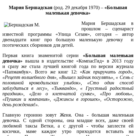
Мария Бершадская
(род. 29 декабря 1970)
–
«Большая
маленькая девочка»
Мария Бершадская в
прошлом – сценарист
известной программы «Улица Сезам», сегодня – автор
двенадцати книг про большую маленькую девочку и
поэтических сборников для детей.
Первая книга знаменитой серии
«Большая маленькая
девочка»
вышла в издательстве «КомпасГид» в 2013 году
и сразу же стала лучшей книгой года по версии журнала
«Папмамбук». Всего же книг 12: «
Как приручить город»,
«Рецепт волшебного дня», «Вышел зайчик погулять»,
« Семь с
половиной крокодильских улыбок», «Сто один способ
заблудиться в лесу», «Тыквандо», « Грустный радостный
праздник», «Дело о клетчатой сумке», «Про любовь»,
«Пушкин и компания», «Джинсы в горошек», «Осторожно,
день рождения!».
Главную героиню зовут Женя. Она - большая маленькая
девочка. С одной стороны, она младше всех, даже своей
любимой таксы Ветки, а с другой - чтобы заплести ей
косички, маме каждое утро приходится вставать на