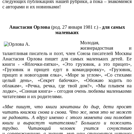
следующих публикациях нашей рубрики, а пока – знакомимся
с авторами и их новинками!
Анастасия Орлова
(род. 27 января 1981 г.)
- для самых
маленьких
Молодая,
жизнерадостная и
талантливая писатель и поэт, член Союза писателей Москвы
Анастасия Орлова пишет для самых маленьких детей. Ее
книги - «Яблочки-пятки», «Это грузовик, а это прицеп»,
«Грузовик и прицеп едут в командировку», «Грузовик,
прицеп и новогодняя елка», «Море за углом», «Со стихами
целый день», «Секрет бабочки», «Обожаю ходить по
облакам», «Речка, речка, где твой дом?», «Мы плывем на
лодке», «Сонная книга» - сегодня очень любимы маленькими
читателями и их родителями.
«Мне пишут, что книги зачитаны до дыр, дети просят
читать книжки снова и снова
.
Что же, меня это не может
не радовать. А вдруг именно с этого момента они полюбят
книги и вырастут читателями? Большего и пожелать
трудно. Читающий человек учится сочувствию
и сопереживанию, а значит, мир наш становится чуточку