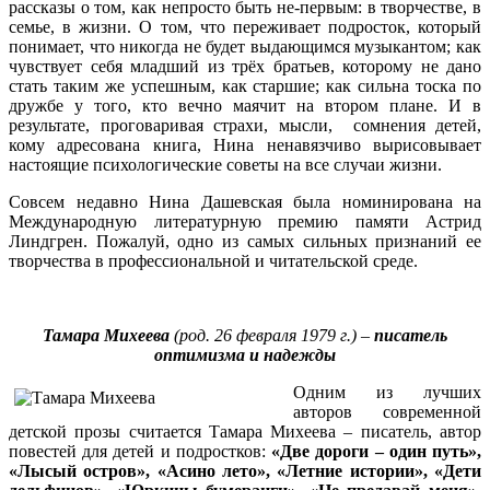
рассказы о том, как непросто быть не-первым: в творчестве, в
семье, в жизни. О том, что переживает подросток, который
понимает, что никогда не будет выдающимся музыкантом; как
чувствует себя младший из трёх братьев, которому не дано
стать таким же успешным, как старшие; как сильна тоска по
дружбе у того, кто вечно маячит на втором плане. И в
результате, проговаривая страхи, мысли, сомнения детей,
кому адресована книга, Нина ненавязчиво вырисовывает
настоящие психологические советы на все случаи жизни.
Совсем недавно Нина Дашевская была номинирована на
Международную литературную премию памяти Астрид
Линдгрен. Пожалуй, одно из самых сильных признаний ее
творчества в профессиональной и читательской среде.
Тамара Михеева
(род. 26 февраля 1979 г.) –
писатель
оптимизма и надежды
Одним из лучших
авторов современной
детской прозы считается Тамара Михеева – писатель, автор
повестей для детей и подростков:
«Две дороги – один путь»,
«Лысый остров», «Асино лето», «Летние истории», «Дети