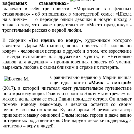
вафельных стаканчиках»
включает в себя три повести: «Мороженое в вафельных
стаканчиках» - об отношениях в многодетной семье; «Школа
на Спичке» - о переходе одной девочки в новую школу, а
также о том, что такое предательство; «Место празднику» -
трогательный рассказ о первой любви.
В сборник
«Ты идешь по ковру»
, художником которого
является Дарья Мартынова, вошла повесть «Ты идешь по
ковру» - человечная история о дружбе и о том, что взросление
- всегда испытание для дружеских чувств, и «Несколько
кадров для дедушки» - проникновенная повесть об умении
выражать любовь к своим близким и страхе их потерять.
Сравнительно недавно у Марии вышла
еще одна книга
«Маяк – смотри!»
(2017), в которой читателя ждёт увлекательное путешествие
по открытому морю. Главную героиню Эльзу мы встречаем на
маяке в день, когда ее отец Эдвин покидает остров. Он плывет
помочь новому знакомому, а девочка остается со своим
ручным волком по кличке Кулик-Сорока. В результате автор
приводит к маяку одинокой Эльзы новых героев и даже давно
потерянных родственников. Они даруют девочке поддержку, а
читателю – веру в людей.