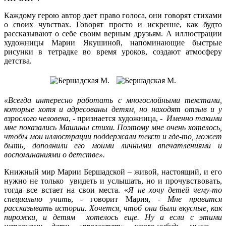
Каждому герою автор дает право голоса, они говорят стихами
о своих чувствах. Говорят просто и искренне, как будто
рассказывают о себе своим верным друзьям. А иллюстрации
художницы Марии Якушиной, напоминающие быстрые
рисунки в тетрадке во время уроков, создают атмосферу
детства.
«
Всегда интересно работать с многослойными текстами,
которые хотя и адресованы детям, но находят отзыв и у
взрослого человека
, - признается художница, -
Именно такими
мне показались Машины стихи. Поэтому мне очень хотелось,
чтобы мои иллюстрации поддержали текст и где-то, может
быть, дополнили его моими личными впечатлениями и
воспоминаниями о детстве».
Книжный мир Марии Бершадской – живой, настоящий, и его
нужно не только увидеть и услышать, но и прочувствовать,
тогда все встает на свои места. «
Я не хочу детей чему-то
специально учить
, - говорит Мария, -
Мне нравится
рассказывать истории. Хочется, чтоб они были вкусные, как
пирожки, и детям хотелось еще. Ну а если с этими