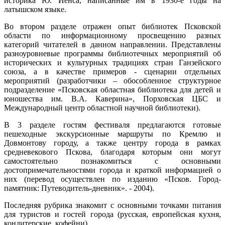
историка Ю. Йенса, написанные им в 1930-е годы на
латышском языке.
Во втором разделе отражен опыт библиотек Псковской
области по информационному просвещению разных
категорий читателей в данном направлении. Представлены
разноуровневые программы библиотечных мероприятий об
исторических и культурных традициях стран Ганзейского
союза, а в качестве примеров - сценарии отдельных
мероприятий (разработчики – обособленное структурное
подразделение «Псковская областная библиотека для детей и
юношества им. В.А. Каверина», Порховская ЦБС и
Международный центр областной научной библиотеки).
В 3 разделе гостям фестиваля предлагаются готовые
пешеходные экскурсионные маршруты по Кремлю и
Довмонтову городу, а также центру города в рамках
средневекового Пскова, благодаря которым они могут
самостоятельно познакомиться с основными
достопримечательностями города и краткой информацией о
них (перевод осуществлен по изданию «Псков. Город-
памятник: Путеводитель-дневник». - 2004).
Последняя рубрика знакомит с основными точками питания
для туристов и гостей города (русская, европейская кухня,
кондитерские, кофейни).