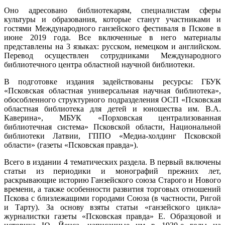
Оно адресовано библиотекарям, специалистам сферы
культуры и образования, которые станут участниками и
гостями Международного ганзейского фестиваля в Пскове в
июне 2019 года. Все включенные в него материалы
представлены на 3 языках: русском, немецком и английском.
Перевод осуществлен сотрудниками Международного
библиотечного центра областной научной библиотеки.
В подготовке издания задействованы ресурсы: ГБУК
«Псковская областная универсальная научная библиотека»,
обособленного структурного подразделения ОСП «Псковская
областная библиотека для детей и юношества им. В.А.
Каверина», МБУК «Порховская централизованная
библиотечная система» Псковской области, Национальной
библиотеки Латвии, ГППО «Медиа-холдинг Псковской
области» (газеты «Псковская правда»).
Всего в издании 4 тематических раздела. В первый включены
статьи из периодики и монографий прежних лет,
раскрывающие историю Ганзейского союза Старого и Нового
времени, а также особенности развития торговых отношений
Пскова с близлежащими городами Союза (в частности, Ригой
и Тарту). За основу взяты статьи «ганзейского цикла»
журналистки газеты «Псковская правда» Е. Образцовой и