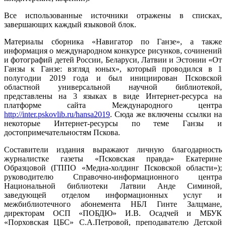
Все использованные источники отражены в списках,
завершающих каждый языковой блок.
Материалы сборника «Навигатор по Ганзе», а также
информация о международном конкурсе рисунков, сочинений
и фотографий детей России, Беларуси, Латвии и Эстонии «От
Ганзы к Ганзе: взгляд юных», который проводился в 1
полугодии 2019 года и был инициирован Псковской
областной универсальной научной библиотекой,
представлены на 3 языках в виде Интернет-ресурса на
платформе сайта Международного центра
http://inter.pskovlib.ru/hansa2019
. Сюда же включены ссылки на
некоторые Интернет-ресурсы по теме Ганзы и
достопримечательностям Пскова.
Составители издания выражают личную благодарность
журналистке газеты «Псковская правда» Екатерине
Образцовой (ГППО «Медиа-холдинг Псковской области»);
руководителю Справочно-информационного центра
Национальной библиотеки Латвии Анде Симиной,
заведующей отделом информационных услуг и
межбиблиотечного абонемента НБЛ Гинте Залцмане,
директорам ОСП «ПОБДЮ» И.В. Осадчей и МБУК
«Порховская ЦБС» С.А.Петровой, преподавателю Детской