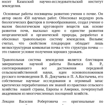
носит Казахский научно-исследовательский институт
земледелия.
Основные работы посвящены развитию учения о почве. Он
автор около 450 научных работ. Обосновал ведущую роль
биологических факторов в почвообразовании, создал учение о
малом биологическом круговороте веществ как основе
развития почв, высказал идею о единстве развития
неорганической и органической природы, разработал и
обосновал травопольную систему земледелия. Вильямс
считал, что свойством плодородия обладает лишь
мелкоструктурная комковатая почва и что структура почвы —
это главное условие получения хороших урожаев.
Травопольная система земледелия является блестящим
завершением научной работы Вильямса В. Р.,
синтезировавшего все достижения передовой
сельскохозяйственной науки, идеи основоположников
русского почвоведения В. В. Докучаева и П. А.Костычева, его
собственные научные исследования и огромный запас
критически переработанных им знаний из практики сельского
хозяйства нашей страны, Европы и Америки, почерпнутый
академиком из многочисленных посещений хозяйств.
Лекции Василия Робертовича — оригинальные по