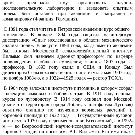
время, предложил ему организовать научно-
исследовательскую лабораторию и заведовать опытным
полем. Был оставлен при академии и направлен в
командировку (Франция, Германия).
С 1891 года стал читать в Петровской академии курс общего
земледелия. В январе 1894 года защитил магистерскую
диссертацию «Опыт исследования в области механического
анализа почв». В августе 1894 года, когда вместо академии
был открыт Московский сельскохозяйственный институт,
Вильямс был назначен адъюнкт-профессором по кафедре
почвоведения и общего земледелия; с июня 1897 года —
профессор. В 1893 году ездил в США и Канаду. Был
директором Сельскохозяйственного института с мая 1907 года
по ноябрь 1908-го, а в 1922—1925 годах — ректор ТСХА.
В 1904 году заложил в институте питомник, в котором собрал
коллекцию злаковых и бобовых трав. В 1911 году основал
курсы по луговодству. В 1914 году основал под Москвой
(ныне это территория города Лобни, у платформы Луговая)
опытную станцию по изучению кормовых растений и
кормовой площади (с 1922 года — Государственный луговой
институт, в 1930 году переименован во Всесоюзный, а в 1992-
м — во Всероссийский научно-исследовательский институт
кормов. Сегодня он носит имя В.Р. Вильямса. Его имя также