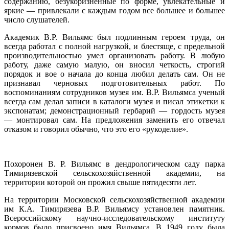
содержанию, безукоризненные по форме, увлекательные и
яркие — привлекали с каждым годом все большее и большее
число слушателей.
Академик B.Р. Вильямс был подлинным героем труда, он
всегда работал с полной нагрузкой, и блестяще, с предельной
производительностью умел организовать работу. В любую
работу, даже самую малую, он вносил четкость, строгий
порядок и вое о начала до конца любил делать сам. Он не
признавал черновых подготовительных работ. По
воспоминаниям сотрудников музея им. В.Р. Вильямса ученый
всегда сам делал записи в каталоги музея и писал этикетки к
экспонатам; демонстрационный гербарий — гордость музея
— монтировал сам. На предложения заменить его отвечал
отказом и говорил обычно, что это его «рукоделие».
Похоронен В. Р. Вильямс в дендрологическом саду парка
Тимирязевской сельскохозяйственной академии, на
территории которой он прожил свыше пятидесяти лет.
На территории Московской сельскохозяйственной академии
им К.А. Тимирязева В.Р. Вильямсу установлен памятник.
Всероссийскому научно-исследовательскому институту
кормов было присвоено имя Вильямса. В 1949 году была