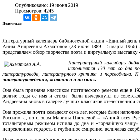
Опубликовано: 19 июня 2019
Просмотров: 4245
Поделиться:
Литературный календарь библиотечной акции «Единый день п
Анны Андреевны Ахматовой (23 июня 1889 – 5 марта 1966) - 
представляем обзор творчества поэта и виртуальную выставку
Литературный календарь библ
исполняется 130 лет со дня р
литературоведа, литературного критика и переводчика. 
литературоведения, живописи и поэзии».
Она была признана классиком поэтического ремесла еще в 192
долгие годы ее имя и стихи были вычеркнуты из советской
Андреевны вновь в галерее лучших классиков отечественной с
Она прожила почти семьдесят семь лет, которые были наполн
России», а, по словам Марины Цветаевой – «Анной всея Рус
тоталитарным режимом испила до дна и «горчайшую чашу» п
непреклонная гордость и глубинное смирение, величавая скорб
Псевдоним, ставший именем великого поэта, - достался юной 