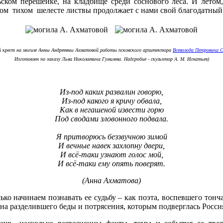
ском перешейке, на кладбище среди соснового леса. И летом
ом тихом шелесте листвы продолжает с нами свой благодатный 
й крест на могиле Анны Андреевны Ахматовой работы псковского архитектора
Всеволода Петровича 
Изготовлен по заказу Льва Николаевича Гумилева. Надгробие - скульптор А. М. Игнатьев)
Из-под каких развалин говорю,
Из-под какого я кричу обвала,
Как в негашеной извести горю
Под сводами зловонного подвала.
Я притворюсь беззвучною зимой
И вечные навек захлопну двери,
И всё-таки узнают голос мой,
И всё-таки ему опять поверят
.
(Анна Ахматова)
лько начинаем познавать ее судьбу – как поэта, воспевшего тон
лна разделившего беды и потрясения, которым подверглась Росс