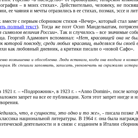
иография – в моих стихах». Действительно, человеку, не пос
ни, ее чаяния и мечты отразились в ее стихах, поэмах, эссе и ли
г. вместе с первым сборником стихов «Вечер», который стал зам
ать полный текст
). Тогда же поэт Осип Мандельштам, потрясе
 символов величия России
». Так и случилось – все значимые с
дца. Георгий Адамович вспоминал: «
Нет, красавицей она не бы
ик которой повсюду, среди любых красавиц, выделялся бы свое
тихи как любовный дневник, а критики писали о «новой Сафо».
нно возвышенна и обособленна. Люди вставали, когда она входила в комнату 
орам. Их спешили запомнить, записать, увековечить на скрижалях истори
 в 1921 г. – «Подорожник», в 1923 г. - «Anno Domini», после кот
ожен запрет на все ее публикации. Хотя этот запрет нигде и 
творения.
бедилась, что, в сущности, это одно и то же»,
- писала позже А
 классика национальной литературы. В 1964 г. она была награ
 поэтической деятельности и в связи с изданием в Италии сборни