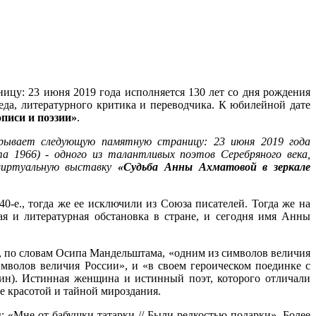
цу: 23 июня 2019 года исполняется 130 лет со дня рождения
еда, литературного критика и переводчика. К юбилейной дате
писи и поэзии»
.
крывает следующую памятную страницу: 23 июня 2019 года
 1966) - одного из талантливых поэтов Серебряного века,
 виртуальную выставку
«Судьба Анны Ахматовой в зеркале
0-е., тогда же ее исключили из Союза писателей. Тогда же на
я и литературная обстановка в стране, и сегодня имя Анны
, по словам Осипа Мандельштама, «одним из символов величия
мволов величия России», и «в своем героическом поединке с
ин). Истинная женщина и истинный поэт, которого отличали
е красотой и тайной мироздания.
: «Мне от бабушки-татарки // Были редкостью подарки». Более