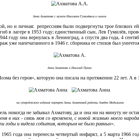
Анна Ахматова с мужем Николаем Гумилёвым и сыном
вой, но и личная: репрессиям были подвергнуты трое близких ей
иб в лагере в 1953 году; единственный сын, Лев Гумилёв, провё
944 году она вернулась в Ленинград, а спустя два года, 4 сент
раж уже напечатанного в 1946 г. сборника ее стихов был уничто
Анна Ахматова и Николай Пунин
Поэма без героя», которую она писала на протяжении 22 лет. А в
на суперобложке издания портрет Анны Ахматовой работы Амедео Модильяни
ель никогда не забывал Ахматову, да и она ни на минуту не остав
еня в них - связь моя со временем, с новой жизнью моего народ
ти годы и видела события, которым не было равных
».
 1965 года она перенесла четвертый инфаркт, а 5 марта 1966 го