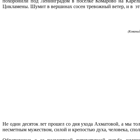
похоронили под Ленинградом в поселке Комарово на Карель
Цикламены. Шумит в вершинах сосен тревожный ветер, и в эт
(Кованы
Не один десяток лет прошел со дня ухода Ахматовой, а мы то
несметным мужеством, силой и крепостью духа, человека, спо