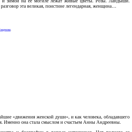
, и зимой на ее могиле лежат живые цветы. Розы. Ландыши.
разговор эта великая, поистине легендарная, женщина…
Смирнова
.
чайшие «движения женской души», и как человека, обладавшего
ия. Именно она стала смыслом и счастьем Анны Андреевны.