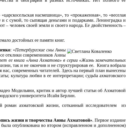
рчества и биографии в разных источниках. Нет полного ее
 «царскосельская насмешница», то «прокаженная», то «веселая
 и с сумой, то сыпящая деньгами и подарками. Ленинградка и
т – человек своей земли и своего народа. Ее двойственность –
емало достойных ее памяти книг.
ленко
: «
Петербургские сны Анны
 все отклики современников Анны
свет ее книга «Анна Ахматова» в серии «Жизнь замечательных
изни, так и не окончив и не структурировав ее. Книга вобрала
я нас, современных читателей. Здесь на первый план вынесены
ты; культура любви в ее интерпретации; судьба ахматовского
мадео Модильяни, критик и автор лучшей статьи об Ахматовой
фордского университета Исайя Берлин.
кий роман ахматовской жизни, сотканный исследователем из
пись жизни и творчества Анны Ахматовой»
. Первое издание
, была опубликована во втором (исправленном и дополненном)