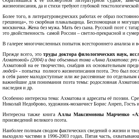
Обратившись к ее посмертной литературной судьбе, замеч
жизнеописания, да и стихи требуют глубокой текстологической
Более того, в литературоведческих работах ее образ постоян
грешница», то скорбная плакальщица. Беспомощная и могущес
москвичка. Жена без мужа. Мать без сына. Русский поэт с тат
это двойственность самой России – светло-прекрасной и суме
В галерее многочисленных попыток всестороннего анализа и в
Прежде всего, это
труды доктора филологических наук, исс
Ахматовой» (2004) и два объемных тома «Анна Ахматова: pro et
Ахматовой на ее творчество, снабдив их основательным пре
людей
» - попытка полного жизнеописания поэта. Это был посл
в себя ранее малодоступные или же рассеянные по отдельным 
важнейшие для понимания поэта темы: родословная Ахматовой
наследия и др.
Особенно интересна тема: Ахматова и адресаты её поэзии. С
Николай Недоброво, художник-мозаичист Борис Анреп, Гость и
Интересна также книга
Аллы Максимовны Марченко «Ах
произведений великого поэта.
Наиболее полным сводом фактических сведений о жизни и тв
выходило частями в 1996-2003 годах. Пятая часть, охватыва