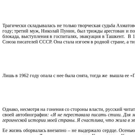
Трагически складывалась не только творческая судьба Ахмато
году; третий муж, Николай Пунин, был трижды арестован и пог
блокада, выступления в госпиталях, эвакуация в Ташкент. В 1
Союза писателей СССР. Она стала изгоем в родной стране, а ти
Лишь в 1962 году опала с нее была снята, тогда же вышла ее «
Однако, несмотря на гонения со стороны власти, русский читат
своей автобиографии
: «Я не переставала писать стихи. Для м
героической истории моей страны. Я счастлива, что жила в э
Ее жизнь оборвалась внезапно – не выдержало сердце. Осенью