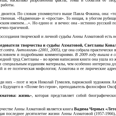
аешь, насколько разрозненны факты, темы и события ее тво
 работы.
но двоится. По словам упомянутого выше Павла Фокина, она: «то
твенная. «Надменная» и «простая». То нищая, в убогом рубище
арским именем…». Но едино и и вечно: она - истинно русский поэ
речно-трагичной.
оссоздания творческой и личной судьбы Анны Ахматовой есть н
ледователя творчества и судьбы Ахматовой, Светланы Кова
 contra. Антология» (2001, 2005)
, где она собрала практически
дисловием и подробными комментариями.
В 2009 году вышла в 
едний труд Светланы – во время написания книги она ушла из ж
и специальным изданиям материалы, чем особенно интересна дл
 и ее поэтическая мифология; Ахматова и ее лирические адреса
реди них – поэт и муж Николай Гумилев, парижский художник А
з Будущего в «Поэме без героя», преподаватель философии Окс
матова: жизнь
», которая представляет собой биографичес
орчестве Анны Ахматовой является книга
Вадима Черных «Лето
ющая последнее десятилетие жизни Анны Ахматовой (1957-1966)