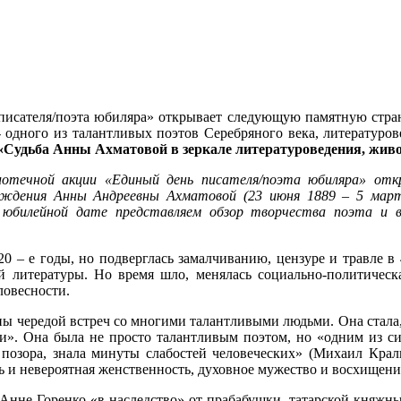
исателя/поэта юбиляра» открывает следующую памятную страни
одного из талантливых поэтов Серебряного века, литературов
«Судьба Анны Ахматовой в зеркале литературоведения, живо
иотечной акции «Единый день писателя/поэта юбиляра» от
ождения Анны Андреевны Ахматовой (23 июня 1889 – 5 марта
К юбилейной дате представляем обзор творчества поэта и
0 – е годы, но подверглась замалчиванию, цензуре и травле в 4
 литературы. Но время шло, менялась социально-политическа
ловесности.
ены чередой встреч со многими талантливыми людьми. Она стала
и». Она была не просто талантливым поэтом, но «одним из си
озора, знала минуты слабостей человеческих» (Михаил Крал
ь и невероятная женственность, духовное мужество и восхищени
Анне Горенко «в наследство» от прабабушки, татарской княжны