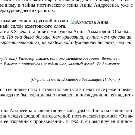
вященному в тайны поэтического гения Анны Андреевны, уже с
тературоведческих работах.
етным явлением в русской поэзии.
нный силой ахматовского слога,
обытия XX века стали вехами судьбы Анны Ахматовой. Она была
ла. Но она была больше, чем красавица, лучше, чем красавица.
й выразительностью, неподдельной одухотворенностью, чем-то,
(в зал!). Разговор стихал, если она начинала говорить. Волнение и
и. Внимание приковывал каждый шаг, каждый взгляд. Ее движения,
(Строки из книги «Ахматова без глянца», П. Фокин).
орого ее новые стихи стали появляться в печати все реже и реже,
никогда не был официально оглашен, в последующие пятнадцать
нна Андреевна о своей творческой судьбе. Лишь на склоне лет
ждена международной литературной поэтической премией «Этна-
ка ее избранных произведений. В 1965 г. ей был вручен диплом