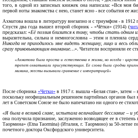
того, в одной из записных книжек она написала: «Вся моя б
первой ноты знакомства с нею, станет ясно - все события ее жиз
Ахматова вошла в литературу внезапно и с триумфом - в 1912 
Спустя два года вышел второй сборник - «Чётки» (1914) (
чит
предсказал: «
Её поэзия близится к тому, чтобы стать одним из
выразительна, сильна и немногословна – этим и пленяла сер
Никогда не приходилось мне видеть женщину, лицо и весь обл
сразу приковывающим внимание…
». Читатели восприняли ее с
«Ахматова была проста и естественна в жизни, но всегда - царстве
трепет охватывали присутствующих. Ее слова были сродни пригов
мимика, жесты вызывали сравнение с императрицей»
После сборника
«Четки»
в 1917 г. вышла «Белая стая», затем –
поскольку неофициальным решением партийных органов был нал
лет в Советском Союзе не было напечатано ни одного ее стихо
«Я была в великой славе, испытала величайшее бесславие
–
и у
она получила признание, заслуженно возводящее ее в степень
Таормина» (Etna Taormina) (Италия, г. Таормино) за 50-летие
почетного доктора Оксфордского университета.