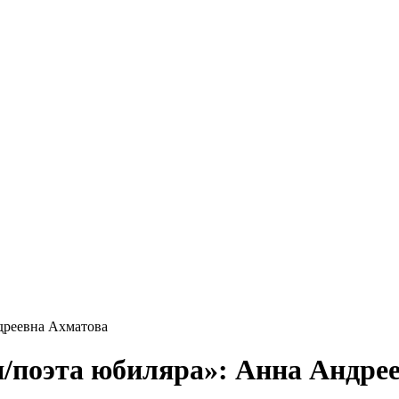
дреевна Ахматова
/поэта юбиляра»: Анна Андре