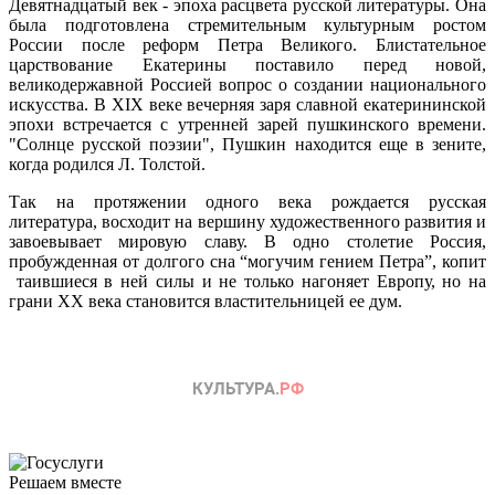
Девятнадцатый век
- эпоха расцвета русской литературы. Она
была подготовлена стремительным культурным ростом
России после реформ Петра Великого. Блистательное
царствование Екатерины поставило перед новой,
великодержавной Россией вопрос о создании национального
искусства. В XIX веке вечерняя заря славной екатерининской
эпохи встречается с утренней зарей пушкинского времени.
"Солнце русской поэзии", Пушкин находится еще в зените,
когда родился Л. Толстой.
Так на протяжении одного века рождается русская
литература, восходит на вершину художественного развития и
завоевывает мировую славу. В одно столетие Россия,
пробужденная от долгого сна “могучим гением Петра”, копит
таившиеся в ней силы и не только нагоняет Европу, но на
грани
XX
века становится властительницей ее дум.
Решаем вместе