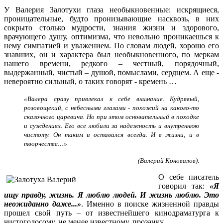
У Валерия Залотухи глаза необыкновенные: искрящиеся,
проницательные, будто пронизывающие насквозь, в них
сокрыто столько мудрости, знания жизни и здорового,
врачующего душу, оптимизма, что невольно проникаешься к
нему симпатией и уважением. По словам людей, хорошо его
знавших, он и характера был необыкновенного, по меркам
нашего времени, редкого – честный, порядочный,
выдержанный, чистый – душой, помыслами, сердцем. А еще -
невероятно сильный, о таких говорят - кремень …
«Валера сразу привлекал к себе внимание. Кудрявый,
розовощекий, с небесными глазами - похожий на какого-то
сказочного царевича. Но при этом основательный в походке
и суждениях. Его все любили за надежность и внутреннюю
чистоту. Он таким и оставался всегда. И в жизни, и в
творчестве…»
(Валерий Коновалов)
.
О себе писатель
говорил так:
«Я
ищу правду, жизнь. Я люблю людей. И жизнь люблю. Это
неожиданно даже...»
. Именно в поиске жизненной правды
прошел свой путь – от известнейшего кинодраматурга к
чистоголосому, не менее известному, прозаику.