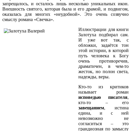
запрещалось, и осталось лишь несколько уникальных икон.
Внешность святого, которая была и его драмой, и подвигом,
оказалась для многих «неудобной». Это очень созвучно
смыслу романа «Свечка».
Иллюстрации для книги
Залотуха подбирал сам.
И уже вот так, с
обложки, задаётся тон
этой истории, в которой
путь человека к Богу
очень противоречив,
драматичен, в чем-то
жесток, но полон света,
надежды, веры.
Кто-то из критиков
называет роман
исповедью писателя
,
кто-то – его
завещанием
, истина
едина, и с ней
невозможно не
согласиться – это
грандиозная по замыслу