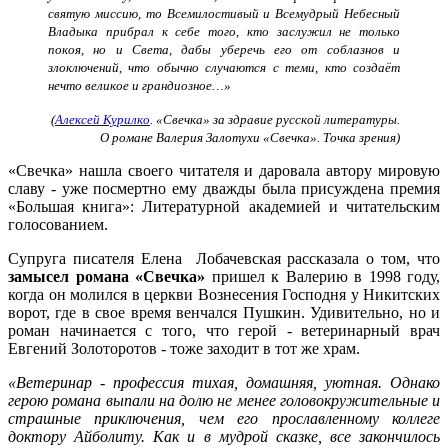
святую миссию, то Всемилостивый и Всемудрый Небесный
Владыка прибрал к себе того, кто заслужил не только
покоя, но и Света, дабы уберечь его от соблазнов и
злоключений, что обычно случаются с теми, кто создаёт
нечто великое и грандиозное…»
(
Алексей Курилко
. «Свечка» за здравие русской литературы.
О романе Валерия Залотухи «Свечка». Точка зрения)
«Свечка» нашла своего читателя и даровала автору мировую
славу - уже посмертно ему дважды была присуждена премия
«Большая книга»: Литературной академией и читательским
голосованием.
Супруга писателя Елена Лобачевская рассказала о том, что
замысел романа «Свечка»
пришел к Валерию в 1998 году,
когда он молился в церкви Вознесения Господня у Никитских
ворот, где в свое время венчался Пушкин. Удивительно, но и
роман начинается с того, что герой - ветеринарный врач
Евгений Золоторотов - тоже заходит в тот же храм.
«Ветеринар - профессия тихая, домашняя, уютная. Однако
герою романа выпали на долю не менее головокружительные и
страшные приключения, чем его прославленному коллеге
доктору Айболиту. Как и в мудрой сказке, все закончилось