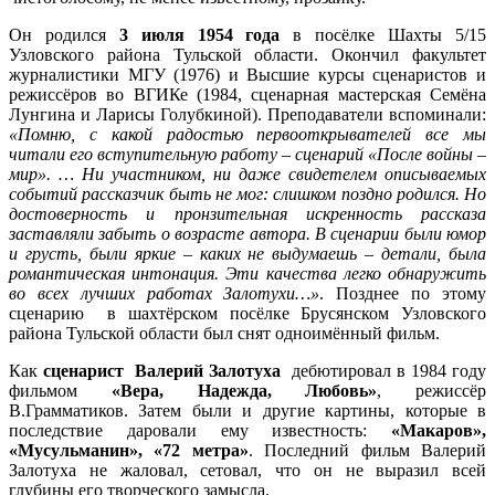
Он родился
3 июля 1954 года
в посёлке Шахты 5/15
Узловского района Тульской области. Окончил факультет
журналистики МГУ (1976) и Высшие курсы сценаристов и
режиссёров во ВГИКе (1984, сценарная мастерская Семёна
Лунгина и Ларисы Голубкиной). Преподаватели вспоминали:
«Помню, с какой радостью первооткрывателей все мы
читали его вступительную работу – сценарий «После войны –
мир». … Ни участником, ни даже свидетелем описываемых
событий рассказчик быть не мог: слишком поздно родился. Но
достоверность и пронзительная искренность рассказа
заставляли забыть о возрасте автора. В сценарии были юмор
и грусть, были яркие – каких не выдумаешь – детали, была
романтическая интонация. Эти качества легко обнаружить
во всех лучших работах Залотухи…»
. Позднее по этому
сценарию в шахтёрском посёлке Брусянском Узловского
района Тульской области был снят одноимённый фильм.
Как
сценарист Валерий Залотуха
дебютировал в 1984 году
фильмом
«Вера, Надежда, Любовь»
, режиссёр
В.Грамматиков. Затем были и другие картины, которые в
последствие даровали ему известность:
«Макаров»,
«Мусульманин», «72 метра»
. Последний фильм Валерий
Залотуха не жаловал, сетовал, что он не выразил всей
глубины его творческого замысла.