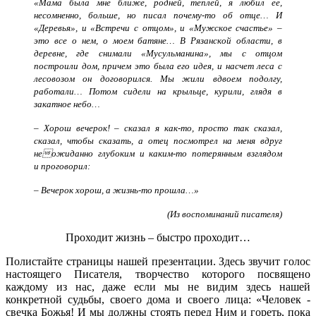
«Мама была мне ближе, родней, теплей, я любил ее,
несомненно, больше, но писал почему-то об отце… И
«Деревья», и «Встречи с отцом», и «Мужское счастье» –
это все о нем, о моем батяне… В Рязанской области, в
деревне, где снимали «Мусульманина», мы с отцом
построили дом, причем это была его идея, и насчет леса с
лесовозом он договорился. Мы жили вдвоем подолгу,
работали… Потом сидели на крыльце, курили, глядя в
закатное небо…
– Хорош вечерок! – сказал я как-то, просто так сказал,
сказал, чтобы сказать, а отец посмотрел на меня вдруг
неожиданно глубоким и каким-то потерянным взглядом
и проговорил:
– Вечерок хорош, а жизнь-то прошла…»
(Из воспоминаний писателя)
Проходит жизнь – быстро проходит…
Полистайте страницы нашей презентации. Здесь звучит голос
настоящего Писателя, творчество которого посвящено
каждому из нас, даже если мы не видим здесь нашей
конкретной судьбы, своего дома и своего лица: «Человек -
свечка Божья! И мы должны стоять перед Ним и гореть, пока