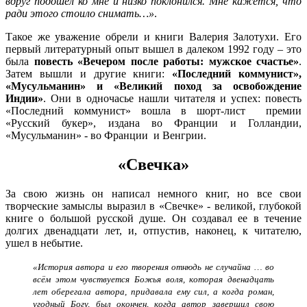
вдруг подошел ко мне и низко поклонился. Мне кажется, что
ради этого стоило снимать…»
.
Такое же уважение обрели и книги Валерия Залотухи. Его
первый литературный опыт вышел в далеком 1992 году – это
была
повесть «Вечером после работы: мужское счастье»
.
Затем вышли и другие книги:
«Последний коммунист»,
«Мусульманин» и «Великий поход за освобождение
Индии»
. Они в одночасье нашли читателя и успех: повесть
«Последний коммунист» вошла в шорт-лист премии
«Русский букер», издана во Франции и Голландии,
«Мусульманин» - во Франции и Венгрии.
«Свечка»
За свою жизнь он написал немного книг, но все свои
творческие замыслы выразил в «Свечке» - великой, глубокой
книге о большой русской душе. Он создавал ее в течение
долгих двенадцати лет, и, отпустив, наконец, к читателю,
ушел в небытие.
«История автора и его творения отнюдь не случайна … во
всём этом чувствуется Божья воля, которая двенадцать
лет оберегала автора, придавала ему сил, а когда роман,
угодный Богу, был окончен, когда автор завершил свою