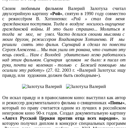
Своим любимым фильмом Валерий Залотуха считал
двухсерийную картину
«Рой»
, снятую в 1990 году совместно
с режиссёром В. Хотиненко:
«Рой » стал для меня
гражданским поступком. Тогда в воздухе носилось ощущение
гражданской войны. И это было страшно... Молиться я
тогда не мог, не умел. Часто делился своими мыслями с
моим другом, режиссером Владимиром Хотиненко. И мы
решили снять это фильм. Сценарий я сделал по повести
Сергея Алексеева… Мы так ушли от романа, что считаю эту
вещь своей… Нам с Володей удивительно легко работалось
над этим фильмом. Сценария целиком не было: я писал от
руки, почти на коленках - только с Божией помощью мы
осилили эту работу»
(27. 02. 2003 г. «Валерий Залотуха: ищу
правду, или художник должен быть свободным»).
Он искал правду и в православном кино: выступил как автор
и режиссер документального фильма о священниках
«Попы»
,
который по праву считается одним из лучших в российском
неигровом кино 90-х годов. Создал документальную картину
«Ангел Русской Церкви против отца всех народов»
, за
которую получил диплом в конкурсе специальных программ