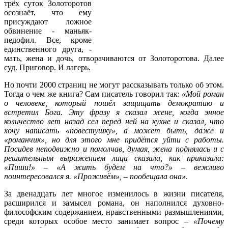
трёх суток Золоторотов
осознаёт, что ему
присуждают ложное
обвинение - маньяк-
педофил. Все, кроме
единственного друга, -
мать, жена и дочь, отворачиваются от Золоторотова. Далее
суд. Приговор. И лагерь.
Но почти 2000 страниц не могут рассказывать только об этом.
Тогда о чем же книга? Сам писатель говорил так:
«Мой роман
о человеке, который пошёл защищать демократию и
встретил Бога. Эту фразу я сказал жене, когда энное
количество лет назад сел перед ней на кухне и сказал, что
хочу написать «повестушку», а может быть, даже и
«романчик», но для этого мне придётся уйти с работы.
Посидев неподвижно и помолчав, думая, жена поднялась и с
решительным выражением лица сказала, как приказала:
«Пиши!» – «А жить будем на что?» – вежливо
поинтересовался я. «Проживём», – пообещала она»
.
За двенадцать лет многое изменилось в жизни писателя,
расширился и замысел романа, он наполнился духовно-
философским содержанием, нравственными размышлениями,
среди которых особое место занимает вопрос –
«Почему