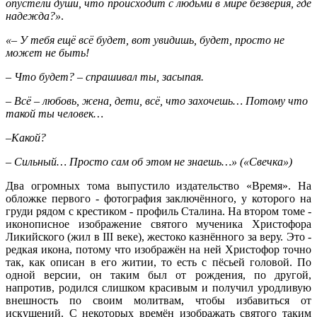
опустели души, что происходит с людьми в мире безверия, где
надежда?»
.
«– У тебя ещё всё будет, вот увидишь, будет, просто не
может не быть!
– Что будет? – спрашивал ты, засыпая.
– Всё – любовь, жена, дети, всё, что захочешь… Потому что
такой ты человек…
–Какой?
– Сильный… Просто сам об этом не знаешь…» («Свечка»)
Два огромных тома выпустило издательство «Время». На
обложке первого - фотография заключённого, у которого на
груди рядом с крестиком - профиль Сталина. На втором томе -
иконописное изображение святого мученика Христофора
Ликийского (жил в III веке), жестоко казнённого за веру. Это -
редкая икона, потому что изображён на ней Христофор точно
так, как описан в его житии, то есть с пёсьей головой. По
одной версии, он таким был от рождения, по другой,
напротив, родился слишком красивым и получил уродливую
внешность по своим молитвам, чтобы избавиться от
искушений. С некоторых времён изображать святого таким