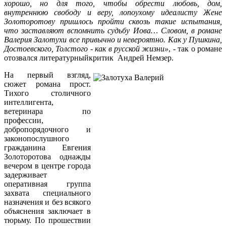
хорошо, но для того, чтобы обрести любовь, дом,
внутреннюю свободу и веру, лопоухому идеалисту Жене
Золоторотову пришлось пройти сквозь такие испытания,
что заставляют вспомнить судьбу Иова… Словом, в романе
Валерия Залотухи все привычно и невероятно. Как у Пушкина,
Достоевского, Толстого - как в русской жизни»
, - так о романе
отозвался литературныйкритик Андрей Немзер.
На первый взгляд,
сюжет романа прост.
Тихого столичного
интеллигента,
ветеринара по
профессии,
добропорядочного и
законопослушного
гражданина Евгения
Золоторотова однажды
вечером в центре города
задерживает
оперативная группа
захвата специального
назначения и без всякого
объяснения заключает в
тюрьму. По прошествии