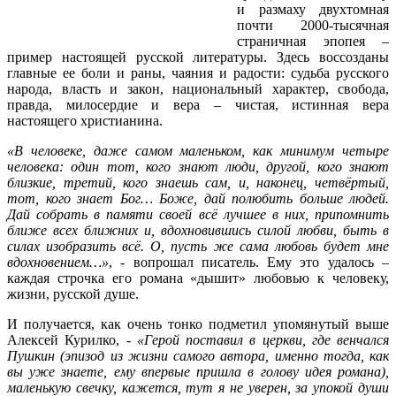
и размаху двухтомная
почти 2000-тысячная
страничная эпопея –
пример настоящей русской литературы. Здесь воссозданы
главные ее боли и раны, чаяния и радости: судьба русского
народа, власть и закон, национальный характер, свобода,
правда, милосердие и вера – чистая, истинная вера
настоящего христианина.
«В человеке, даже самом маленьком, как минимум четыре
человека: один тот, кого знают люди, другой, кого знают
близкие, третий, кого знаешь сам, и, наконец, четвёртый,
тот, кого знает Бог… Боже, дай полюбить больше людей.
Дай собрать в памяти своей всё лучшее в них, припомнить
ближе всех ближних и, вдохновившись силой любви, быть в
силах изобразить всё. О, пусть же сама любовь будет мне
вдохновением…»
, - вопрошал писатель. Ему это удалось –
каждая строчка его романа «дышит» любовью к человеку,
жизни, русской душе.
И получается, как очень тонко подметил упомянутый выше
Алексей Курилко, -
«Герой поставил в церкви, где венчался
Пушкин (эпизод из жизни самого автора, именно тогда, как
вы уже знаете, ему впервые пришла в голову идея романа),
маленькую свечку, кажется, тут я не уверен, за упокой души