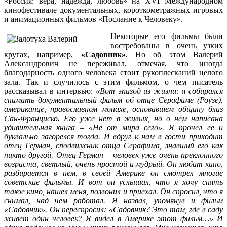
«Россия: вера, надежда, любовь» на XVI Международном
кинофестивале документальных, короткометражных игровых
и анимационных фильмов «Послание к Человеку».
Некоторые его фильмы были
востребованы в очень узких
кругах, например,
«Садовник»
. Но об этом Валерий
Александрович не переживал, отмечая, что иногда
благодарность одного человека стоит рукоплесканий целого
зала. Так и случилось с этим фильмом, о чем писатель
рассказывал в интервью:
«Вот эпизод из жизни: я собирался
снимать документальный фильм об отце Серафиме (Роузе),
американце, православном монахе, основавшем общину близ
Сан-Франциско. Его уже нет в живых, но о нем написана
удивительная книга – «Не от мира сего». Я прочел ее и
буквально загорелся тогда. И вдруг к нам в гости приходит
отец Герман, сподвижник отца Серафима, знавший его как
никто другой. Отец Герман – человек уже очень преклонного
возраста, светлый, очень простой и мудрый. Он любит кино,
разбирается в нем, в своей Америке он смотрел многие
советские фильмы. И вот он услышал, что я хочу снять
такое кино, нашел меня, позвонил и приехал. Он спросил, что я
снимал, над чем работал. Я назвал, упомянув и фильм
«Садовник». Он переспросил: «Садовник? Это там, где в саду
живет один человек? Я видел в Америке этот фильм…» И