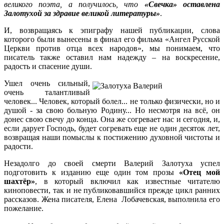
великого поэта, а получилось, что
«Свечка» оставлена
Залотухой за здравие великой литературы»
.
И, возвращаясь к эпиграфу нашей публикации, слова
которого были вынесены в финал его фильма «Ангел Русской
Церкви против отца всех народов», мы понимаем, что
писатель также оставил нам надежду – на воскресение,
радость и спасение души.
Ушел очень сильный,
очень талантливый
человек... Человек, который болел... не только физически, но и
душой - за свою больную Родину... Но несмотря на всё, он
донес свою свечу до конца. Она же согревает нас и сегодня, и,
если дарует Господь, будет согревать еще не один десяток лет,
возвращая наши помыслы к постижению духовной чистоты и
радости.
Незадолго до своей смерти Валерий Залотуха успел
подготовить к изданию еще один том прозы
«Отец мой
шахтёр»
, в который включил как известные читателю
киноповести, так и не публиковавшийся прежде цикл ранних
рассказов. Жена писателя, Елена Лобачевская, выполнила его
пожелание.