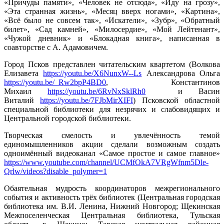
«Причуды памяти», «Человек не отсюда», «Иду на грозу»,
«Эта странная жизнь», «Месяц вверх ногами», «Картина»,
«Всё было не совсем так», «Искатели», «Зубр», «Обратный
билет», «Сад камней», «Милосердие», «Мой Лейтенант»,
«Чужой дневник» и «Блокадная книга», написанная в
соавторстве с А. Адамовичем.
Город Псков представлен читательским квартетом (Волкова
Елизавета
https://youtu.be/X6NunxW--Ls
Александрова Ольга
https://youtu.be/_Rw2bpP4BD0
, Константинов
Михаил
https://youtu.be/6RvNxSklRh0
и Васин
Виталий
https://youtu.be/7FJbMirXIFI
) Псковской областной
специальной библиотеки для незрячих и слабовидящих и
Центральной городской библиотеки.
Творческая смелость и увлечённость темой
единомышленников акции сделали возможным создать
одноимённый видеоканал «Самое простое и самое главное»
https://www.youtube.com/channel/UCMfOkA7VRgWfnm5Dle-
Qrlw/videos?disable_polymer=1
Обаятельная мудрость координаторов межрегионального
события и активность трёх библиотек (Центральная городская
библиотека им. В.И. Ленина, Нижний Новгород; Щекинская
Межпоселенческая Центральная библиотека, Тульская