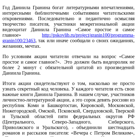
Год Даниила Гранина богат литературными впечатлениями,
интересными библиотечными событиямии читательскими
откровениями. Последовательно и педантично осмысляя
творчество писателя, участники межрегиональной акции
видеоцитат Даниила Гранина «Самое простое и самое
главное»
http://pskovlib.ru/project/granin100/programma-
granin100/23463
, так или иначе сообщали о своих ожиданиях,
желаниях, мечтах.
По условиям акции читатели отвечали на вопрос «Самое
простое и самое главное?». Это должен быть видеоролик не
более 2 минут с обязательной цитатой из произведений
Даниила Гранина.
Итоги акции свидетельствуют о том, насколько не просто
узнать секретный код человека. У каждого читателя есть свои
важные книги Даниила Гранина. В нашем случае, участников
личностно-литературной акции, а это сорок девять россиян из
республик Коми и Башкортостан, Кировской, Московской,
Нижегородской, Омской, Псковской, Свердловской, Тверской
и Тульской областей пяти федеральных округов РФ
(Центрального, Северо-Западного, Сибирского,
Приволжского и Уральского), - объединили шестнадцать
романов и рассказов писателя: «Вечера с Петром Великим»,