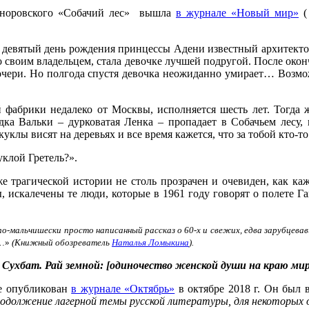
Гоноровского «Собачий лес» вышла
в журнале «Новый мир»
(
а девятый день рождения принцессы Адени известный архитектор
со своим владельцем, стала девочке лучшей подругой. После око
 дочери. Но полгода спустя девочка неожиданно умирает… Возмо
 фабрики недалеко от Москвы, исполняется шесть лет. Тогда 
ка Вальки – дурковатая Ленка – пропадает в Собачьем лесу,
уклы висят на деревьях и все время кажется, что за тобой кто-
уклой Гретель?».
аже трагической истории не столь прозрачен и очевиден, как ка
, искалечены те люди, которые в 1961 году говорят о полете Г
по-мальчишески просто написанный рассказ о 60-х и свежих, едва зарубцев
…»
(Книжный обозреватель
Наталья Ломыкина
).
Сухбат. Рай земной: [одиночество женской души на краю миров]
е опубликован
в журнале «Октябрь»
в октябре 2018 г. Он был 
продолжение лагерной темы русской литературы, для некоторых 