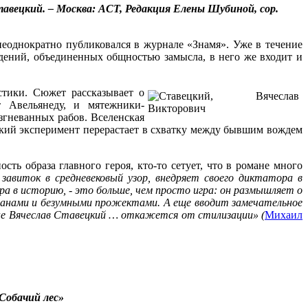
Ставецкий. – Москва: АСТ, Редакция Елены Шубиной, cop.
неоднократно публиковался в журнале «Знамя». Уже в течение
едений, объединенных общностью замысла, в него же входит и
стики. Сюжет рассказывает о
т Авельянеду, и мятежники-
згневанных рабов. Вселенская
ский эксперимент перерастает в схватку между бывшим вождем
ть образа главного героя, кто-то сетует, что в романе много
авиток в средневековый узор, внедряет своего диктатора в
а в историю, - это больше, чем просто игра: он размышляет о
ланами и безумными прожектами. А еще вводит замечательное
ане Вячеслав Ставецкий … откажется от стилизации» (
Михаил
Собачий лес»