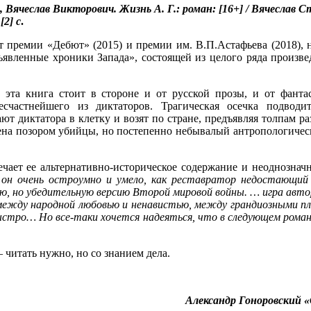
 Вячеслав Викторович. Жизнь А. Г.: роман: [16+] / Вячеслав 
[2] с
.
ст премии «Дебют» (2015) и премии им. В.П.Астафьева (2018), 
ъявленные хроники Запада», состоящей из целого ряда произв
 эта книга стоит в стороне и от русской прозы, и от фанта
есчастнейшего из диктаторов. Трагическая осечка подводи
 диктатора в клетку и возят по стране, предъявляя толпам ра
чена позором убийцы, но постепенно небывалый антропологиче
ает ее альтернативно-историческое содержание и неоднозначнос
н очень остроумно и умело, как реставратор недостающий з
, но убедительную версию Второй мировой войны. … игра автор
ь между народной любовью и ненавистью, между грандиозными п
 быстро… Но все-таки хочется надеяться, что в следующем ром
читать нужно, но со знанием дела.
Александр Гоноровский «