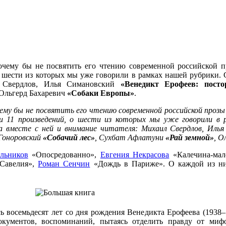
 Почему бы не посвятить его чтению современной российской 
о шести из которых мы уже говорили в рамках нашей рубрики.
л Свердлов, Илья Симановский
«Венедикт Ерофеев: посто
 Ольгерд Бахаревич
«Собаки Европы»
.
чему бы не посвятить его чтению современной российской прозы?
и 11 произведений, о шести из которых мы уже говорили в 
а вместе с ней и внимание читателя: Михаил Свердлов, Иль
 Гоноровский
«Собачий лес»
, Сухбат Афлатуни
«Рай земной»
, О
льников
«Опосредованно»,
Евгения Некрасова
«Калечина-мал
Савелия»,
Роман Сенчин
«Дождь в Париже». О каждой из ни
сь восемьдесят лет со дня рождения Венедикта Ерофеева (193
документов, воспоминаний, пытаясь отделить правду от миф