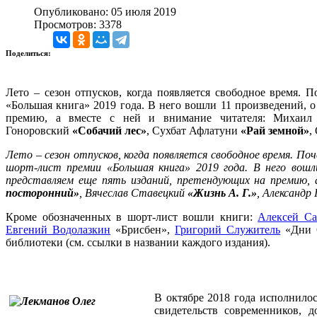
Опубликовано: 05 июля 2019
Просмотров: 3378
Поделиться:
Лето – сезон отпусков, когда появляется свободное время.
«Большая книга» 2019 года. В него вошли 11 произведений, 
премию, а вместе с ней и внимание читателя: Михаи
Гоноровский
«Собачий лес»
, Сухбат Афлатуни
«Рай земной»
,
Лето – сезон отпусков, когда появляется свободное время. По
шорт-лист премии «Большая книга» 2019 года. В него вошл
представляем еще пять изданий, претендующих на премию, 
посторонний»
, Вячеслав Ставецкий
«Жизнь А. Г.»
, Александр
Кроме обозначенных в шорт-лист вошли книги:
Алексей Са
Евгений Водолазкин
«Брисбен»,
Григорий Служитель
«Дни 
библиотеки (см. ссылки в названии каждого издания).
В октябре 2018 года исполнило
свидетельств современников, 