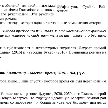
 в обычной, типовой пятиэтажке
енник Фома Голембовский, поляк,
 его рукописями. Эти рукописи,
лан романа.
го взгляда, которая одна остается после осмысления истории.
 Никогда прежде его не читала. И это настоящее откровение!
ошлым, которое накладывает тень на настоящее, и о будущем,
атно публиковался в литературных журналах. Лауреат премий
оляна» (2016) и «Русский Букер» (2016). Номинация романа на
.
й Калныньш]. - Москва: Время, 2019. - 764, [1] с
.
тора языке. Лишь спустя некоторое время он был переписан им
ствие здесь – разное: будущее, 2030, 2050- е гг. Главный герой
 Новую Беларусь. Но будущую идеальную Беларусь, земной рай
лемы со здоровьем - и борцы за «светлое будущее» пытаются