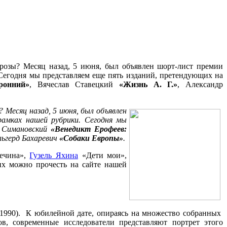
прозы? Месяц назад, 5 июня, был объявлен шорт-лист премии
 Сегодня мы представляем еще пять изданий, претендующих на
ронний»
, Вячеслав Ставецкий
«Жизнь А. Г.»
, Александр
 Месяц назад, 5 июня, был объявлен
рамках нашей рубрики. Сегодня мы
я Симановский
«Венедикт Ерофеев:
льгерд Бахаревич
«Собаки Европы»
.
ечина»,
Гузель Яхина
«Дети мои»,
х можно прочесть на сайте нашей
8–1990). К юбилейной дате, опираясь на множество собранных
ов, современные исследователи представляют портрет этого