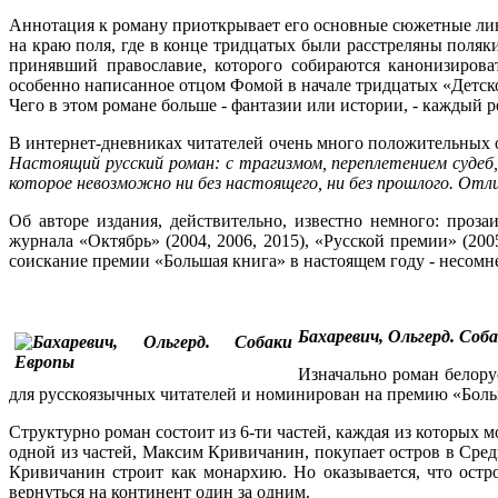
Аннотация к роману приоткрывает его основные сюжетные ли
на краю поля, где в конце тридцатых были расстреляны поля
принявший православие, которого собираются канонизироват
особенно написанное отцом Фомой в начале тридцатых «Детско
Чего в этом романе больше - фантазии или истории, - каждый р
В интернет-дневниках читателей очень много положительных о
Настоящий русский роман: с трагизмом, переплетением судеб
которое невозможно ни без настоящего, ни без прошлого. Отли
Об авторе издания, действительно, известно немного: проз
журнала «Октябрь» (2004, 2006, 2015), «Русской премии» (20
соискание премии «Большая книга» в настоящем году - несомне
Бахаревич, Ольгерд. Соба
Изначально роман белору
для русскоязычных читателей и номинирован на премию «Боль
Структурно роман состоит из 6-ти частей, каждая из которых мо
одной из частей, Максим Кривичанин, покупает остров в Сре
Кривичанин строит как монархию. Но оказывается, что остр
вернуться на континент один за одним.