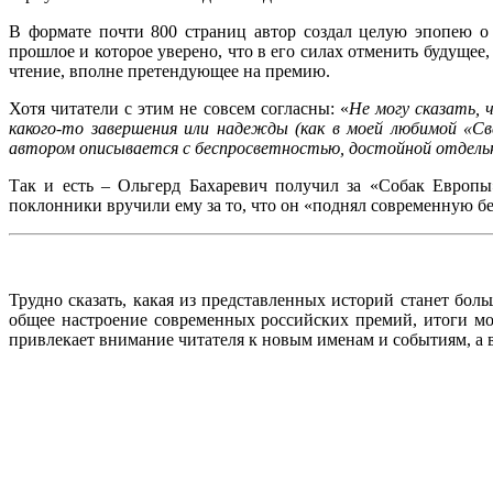
В формате почти 800 страниц автор создал целую эпопею о 
прошлое и которое уверено, что в его силах отменить будущее,
чтение, вполне претендующее на премию.
Хотя читатели с этим не совсем согласны: «
Не могу сказать, 
какого-то завершения или надежды (как в моей любимой «Све
автором описывается с беспросветностью, достойной отдель
Так и есть – Ольгерд Бахаревич получил за «Собак Европ
поклонники вручили ему за то, что он «поднял современную б
Трудно сказать, какая из представленных историй станет бо
общее настроение современных российских премий, итоги мо
привлекает внимание читателя к новым именам и событиям, а в