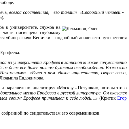
вободе.
речь, всегда собственная, - его талант «Свободный
человек
!» -
).
ба в университете, служба на
я часть посвящена глубокому
тся «биография» Венички – подробный анализ его путешествия
 Ерофеева.
 ухода из университета Ерофеев в записной книжке сочувственно
дым днем все более полном духовном освобождении. Возможно
езаменимо». «Было в нем эдакое ницшеанство, скорее всего,
е Людмила Евдокимова
.
и параллельно анализируя «Москву - Петушки», авторы этого
доксальное место Ерофеева в русской литературе. Он оказался
зался своим: Ерофеев притягивал к себе людей…»
(Критик
Егор
и собранной по свидетельствам его современников.