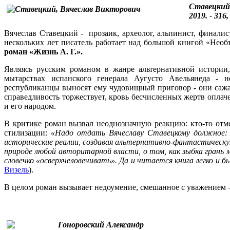
Ставецкий,
2019. - 316, 
Вячеслав Ставецкий - прозаик, археолог, альпинист, финали
нескольких лет писатель работает над большой книгой «Необ
роман «Жизнь А. Г.».
Являясь русским романом в жанре альтернативной истории,
мытарствах испанского генерала Аугусто Авельянеда - н
республиканцы выносят ему чудовищный приговор - они сажают
справедливость торжествует, кровь бесчисленных жертв опла
и его народом.
В критике роман вызвал неоднозначную реакцию: кто-то отмеч
стилизации:
«Надо отдать Вячеславу Ставецкому должное: о
исторические реалии, создавая альтернативно-фантастическую
природе любой авторитарной власти, о том, как зыбка гран
словечко «осверхчеловечивать». Да и читается книга легко и
Визель
).
В целом роман вызывает недоумение, смешанное с уважением – 