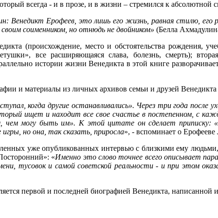
торый всегда - и в прозе, и в жизни – стремился к абсолютной с
ин: Венедикт Ерофеев, это лишь его жизнь, равная стилю, его 
 своим соименником, но отнюдь не двои
ником»
(Белла Ахмадулина
едикта (происхождение, место и обстоятельства рождения, уче
тушки», все расширяющаяся слава, болезнь, смерть); втора
раллельно истории жизни Венедикта в этой книге разворачивае
афии и материалы из личных архивов семьи и друзей Венедикта
реступал, когда другие останавливались». Через три года после
оторый ищет и находит все свое счастье в постепенном, с каж
, чем могу быть им». К этой цитате он сделает приписку: «Н
игры, но она, так сказать, приросла
», - вспоминает о Ерофеев
ленных уже опубликованных интервью с близкими ему людьми, 
Посторонний»: «
Именно это слово точнее всего описывает пара
ени, тусовок и самой советской реальности - и при этом ока
является первой и последней биографией Венедикта, написанной 