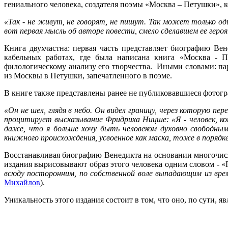
гениального человека, создателя поэмы «Москва – Петушки», ко
«Так - не живут, не говорят, не пишут. Так может только од
вот первая мысль
об авторе повести, смело сделавшем ее героя
Книга двухчастна: первая часть представляет биографию Вен
кабельных работах, где была написана книга «Москва - Пе
филологическому анализу его творчества. Иными словами: па
из Москвы в Петушки, запечатленного в поэме.
В книге также представлены ранее не публиковавшиеся фотогр
«
Он не
шел, глядя в небо. Он видел границу, через которую пе
процитирует высказывание Фридриха Ницше: «Я - человек, к
даже, что я больше хочу быть человеком духовно свободным
книжного происхождения, усвоенное как маска, тоже в порядке 
Восстанавливая биографию Венедикта на основании многочис
издания вырисовывают образ этого человека одним словом - «
всюду посторонним, по собственной воле выпадающим из врем
Михайлов
).
Уникальность этого издания состоит в том, что оно, по сути, 