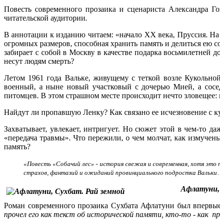
Повесть современного прозаика и сценариста Александра 
читательской аудитории
.
В аннотации к изданию читаем: «начало XX века, Пруссия. Н
огромных размеров, способная хранить память и делиться ею 
забирает с собой в Москву в качестве подарка восьмилетней
несут людям смерть?
Летом 1961 года Вальке, живущему с теткой возле Кукольной
военный, а ныне новый участковый с дочерью Мией, а сосед
питомцев. В этом страшном месте происходит нечто зловещее: к
Найдут ли пропавшую Ленку? Как связано ее исчезновение с к
Захватывает, увлекает, интригует. Но сюжет этой в чем-то д
«передача травмы». Что пережили, о чем молчат, как измучены
память?
«
Повесть «Собачий лес» - история свежая и современная, хотя это 
страхов, фантазий и ожиданий провинциального подростка Вальки
Афлатуни, 
Роман современного прозаика Сухбата Афлатуни был впервы
прочел его как текст об исторической памяти, кто-то - как 