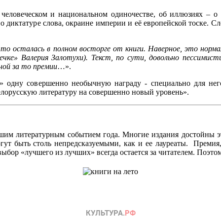
человеческом и национальном одиночестве, об иллюзиях – о 
 о диктатуре слова, окраине империи и её европейской тоске. С
что осталась в полном восторге от книги. Наверное, это норм
чке» Валерия Залотухи). Текст, по сути, довольно пессимисти
ной за то премии
…».
ы» одну совершенно необычную награду - специально для не
елорусскую литературу на совершенно новый уровень».
льшим литературным событием года. Многие издания достойны э
гут быть столь непредсказуемыми, как и ее лауреаты. Премия
ыбор «лучшего из лучших» всегда остается за читателем. Поэто