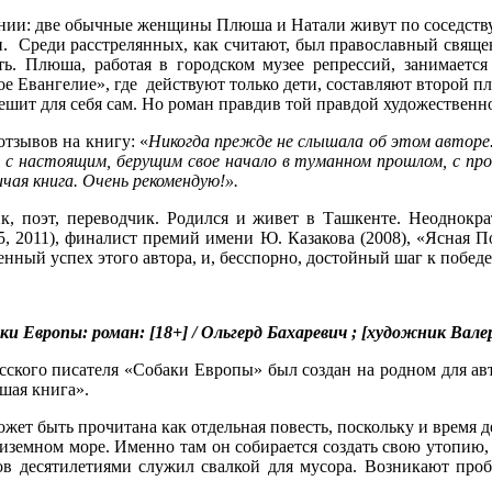
нии: две обычные женщины Плюша и Натали живут по соседству
ки. Среди расстрелянных, как считают, был православный свящ
ь. Плюша, работая в городском музее репрессий, занимается
е Евангелие», где действуют только дети, составляют второй п
ешит для себя сам. Но роман правдив той правдой художественно
тзывов на книгу: «
Никогда прежде не слышала об этом авторе.
, с настоящим, берущим свое начало в туманном прошлом, с пр
чая книга. Очень рекомендую!».
аик, поэт, переводчик. Родился и живет в Ташкенте. Неоднокр
05, 2011), финалист премий имени Ю. Казакова (2008), «Ясная П
нный успех этого автора, и, бесспорно, достойный шаг к победе
ки Европы: роман: [18+] / Ольгерд Бахаревич ; [художник Валери
сского писателя «Собаки Европы» был создан на родном для ав
шая книга».
жет быть прочитана как отдельная повесть, поскольку и время дей
диземном море. Именно там он собирается создать свою утопию,
ов десятилетиями служил свалкой для мусора. Возникают проб