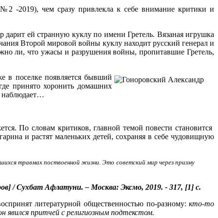
№2 -2019), чем сразу привлекла к себе внимание критики и
 дарит ей странную куклу по имени Гретель. Вязаная игрушка
нчания Второй мировой войны куклу находит русский генерал и
жно ли, что ужасы и разрушения войны, пропитавшие Гретель,
же в поселке появляется бывший
 где принято хоронить домашних
то наблюдает…
жется. По словам критиков, главной темой повести становится
агарина и растят маленьких детей, сохраняя в себе чудовищную
авшихся травмах поствоенной жизни. Это советский мир через призму
 / Сухбат Афлатуни. – Москва: Эксмо, 2019. - 317, [1] с.
воспринят литературной общественностью по-разному:
кто-то
он явился притчей с религиозным подтекстом.