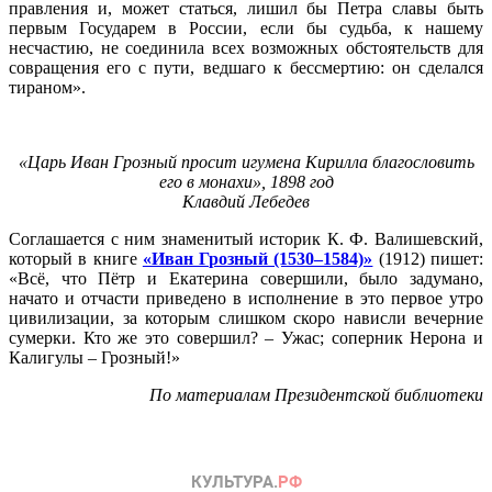
правления и, может статься, лишил бы Петра славы быть
первым Государем в России, если бы судьба, к нашему
несчастию, не соединила всех возможных обстоятельств для
совращения его с пути, ведшаго к бессмертию: он сделался
тираном».
«Царь Иван Грозный просит игумена Кирилла благословить
его в монахи», 1898 год
Клавдий Лебедев
Соглашается с ним знаменитый историк К. Ф. Валишевский,
который в книге
«Иван Грозный (1530–1584)»
(1912) пишет:
«Всё, что Пётр и Екатерина совершили, было задумано,
начато и отчасти приведено в исполнение в это первое утро
цивилизации, за которым слишком скоро нависли вечерние
сумерки. Кто же это совершил? – Ужас; соперник Нерона и
Калигулы – Грозный!»
По материалам Президентской библиотеки