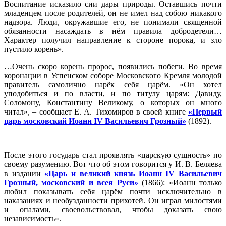
Воспитание исказило сии дары природы. Оставшись почти
младенцем после родителей, он не имел над собою никакого
надзора. Люди, окружавшие его, не понимали священной
обязанности насаждать в нём правила добродетели…
Характер получил направление к стороне порока, и зло
пустило корень».
…Очень скоро корень пророс, появились побеги. Во время
коронации в Успенском соборе Московского Кремля молодой
правитель самолично нарёк себя царём. «Он хотел
уподобиться и по власти, и по титулу царям: Давиду,
Соломону, Константину Великому, о которых он много
читал», – сообщает Е. А. Тихомиров в своей книге
«Первый
царь московский Иоанн IV Васильевич Грозный»
(1892).
После этого государь стал проявлять «царскую сущность» по
своему разумению. Вот что об этом говорится у И. В. Беляева
в издании
«Царь и великий князь Иоанн IV Васильевич
Грозный, московский и всея Руси»
(1866): «Иоанн только
любил показывать себя царём почти исключительно в
наказаниях и необузданности прихотей. Он играл милостями
и опалами, своевольствовал, чтобы доказать свою
независимость».