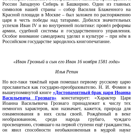
России Западную Сибирь и Башкирию. Один из главных
символов нашей страны – собор Василия Блаженного на
Красной площади в Москве – был заложен по распоряжению
царя в честь победы над татарами. Добился значительных
успехов Иван IV и во внутренней политике: провёл реформы
армии, судебной системы и государственного управления.
Особое внимание самодержец уделял и культуре – при нём в
Российском государстве зародилось книгопечатание.
«Иван Грозный и сын его Иван 16 ноября 1581 года»
Илья Репин
Но все-таки тяжёлый нрав помешал первому русскому царю
прославиться как государю-преобразователю. Н. И. Фомин в
вышеупомянутой книге
«Достопамятный брак царя Иоанна
Васильевича Грознаго»
констатирует: «Характер Царя
Иоанна Васильевича Грознаго принадлежит к числу тех
немногих характеров, кои назначает, кажется, природа для
ознаменования в них силы своей. Рождённый в веке
необразованном, среди народа грубаго, чуждаго
просвещению, стоявшаго на первой ступени ещё гражданства,
он явил способности необыкновенныя в мудрой науке