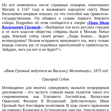
Но всё поменялось после страшных пожаров, охвативших
Москву в 1547 году и вызвавших народную смуту. Иван
Васильевич впервые показал, на что способен как правитель-
государственник. Он объявил о созыве первого Земского
собора. Подробно об этом сообщается в очерке
«Царь Иван
Васильевич Грозный
»
: «Выборные изо всех русских городов
и от всех классов общества собраны были в Москву. Начал
царь Земский собор своей речью: „Люди Божии… будьте
великодушны! Нельзя исправить минувшего зла, могу только
впредь спасать вас от подобных притеснений и грабительств.
Забудьте, чего уж нет и не будет!“».
«Иван Грозный любуется на Василису Мелентьеву», 1875 год
Григорий Седов
Неожиданно для многих самодержец оказался незаурядным
дипломатом – его заслуги ставили выше талантов таких его
современников, как Елизавета Английская, Вильгельм
Оранский, Филипп II Испанский. Действительно, Иван
Грозный был блестящим политиком. В ходе своего правления
он покорил Казанское и Астраханское ханства, присоединил к