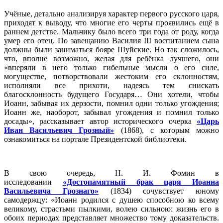
Учёные, детально анализируя характер первого русского царя,
приходят к выводу, что многие его черты проявились ещё в
раннем детстве. Мальчику было всего три года от роду, когда
умер его отец. По завещанию Василия III воспитанием сына
должны были заниматься бояре Шуйские. Но так сложилось,
что, вполне возможно, желая для ребёнка лучшего, они
«вперяли в него только гибельные мысли о его силе,
могуществе, потворствовали жестоким его склонностям,
исполняли все прихоти, надеясь тем снискать
благосклонность будущего Государя… Они хотели, чтобы
Иоанн, забывая их дерзости, помнил одни только угождения;
Иоанн же, наоборот, забывал угождения и помнил только
досады», рассказывает автор исторического очерка
«Царь
Иван Васильевич Грозный»
(1868), с которым можно
ознакомиться на портале Президентской библиотеки.
В свою очередь, Н. И. Фомин в
исследовании
«Достопамятный брак царя Иоанна
Васильевича Грознаго»
(1834) сочувствует юному
самодержцу: «Иоанн родился с душею способною ко всему
великому, страстьми пылкими, волею сильною: жизнь его в
обоих периодах представляет множество тому доказательств.