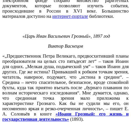
электронном фонде собрано множество раритетных
документов, которые позволяют изучить события,
происходившие в России в XVI веке. Большинство
материалов доступно на
интернет-портале
библиотеки.
«Царь Иван Васильевич Грозный», 1897 год
Виктор Васнецов
«„Предшественник Петра Великаго, предвосхитивший планы
преобразователя на целых сто пятьдесят лет“ – таков Иоанн
для одних. „Мелкая душа, подьяческий ум“ – таков Иоанн для
других. Где же истина? Привыкший к робким точкам зрения,
читатель, наверное, подумает, что „истина в средине“. –
Средина – нечто спасительное, безопасное, вроде спокойной
бухты, куда так приятно въехать после „бурнаго плавания по
волнам историческаго изследования“. Мне думается, однако,
что срединная точка зрения мало приложима к
характеристике Грознаго. Как бы не судили мы его, он
несомненно яркая и резко-очерченная личность», – пишет Е.
А. Соловьёв в книге
«Иоанн Грозный: его жизнь и
государственная деятельность»
(1893).