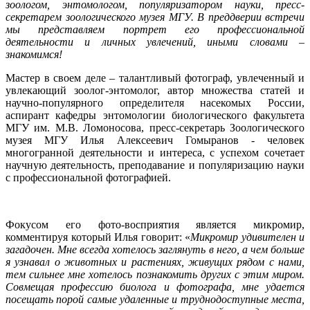
зоологом, энтомологом, популяризатором науки, пресс-
секретарем зоологического музея
МГУ. В преддверии встречи
мы представляем портрет его профессиональной
деятельности и личных увлечений, иными словами –
знакомимся!
Мастер в своем деле – талантливый фотограф, увлеченный и
увлекающий зоолог-энтомолог, автор множества статей и
научно-популярного определителя насекомых России,
аспирант кафедры энтомологии биологического факультета
МГУ им. М.В. Ломоносова, пресс-секретарь Зоологического
музея МГУ Илья Алексеевич Гомыранов - человек
многогранной деятельности и интереса, с успехом сочетает
научную деятельность, преподавание и популяризацию науки
с профессиональной фотографией.
Фокусом его фото-восприятия является микромир,
комментируя который Илья говорит: «
Микромир удивителен и
загадочен. Мне всегда хотелось заглянуть в него, а чем больше
я узнавал о животных и растениях, живущих рядом с нами,
тем сильнее мне хотелось познакомить других с этим миром.
Совмещая профессию биолога и фотографа, мне удается
посещать порой самые удаленные и труднодоступные места,