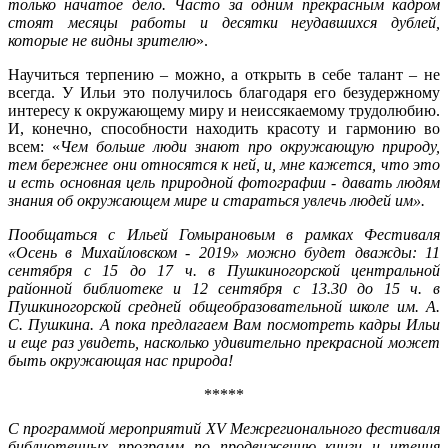
только начатое дело. Часто за одним прекрасным кадром
стоят месяцы работы и десятки неудавшихся дублей,
которые не видны зрителю
».
Научиться терпению – можно, а открыть в себе талант – не
всегда. У Ильи это получилось благодаря его безудержному
интересу к окружающему миру и неиссякаемому трудолюбию.
И, конечно, способности находить красоту и гармонию во
всем: «
Чем больше люди знают про окружающую природу,
тем бережнее они относятся к ней, и, мне кажется, что это
и есть основная цель природной фотографии - давать людям
знания об окружающем мире и стараться увлечь людей им».
Пообщаться с Ильей Гомырановым в рамках Фестиваля
«Осень в Михайловском - 2019» можно будет дважды:
11
сентября с 15 до 17 ч. в Пушкиногорской центральной
районной библиотеке и 12 сентября с 13.30 до 15 ч. в
Пушкиногорской средней общеобразовательной школе им. А.
С. Пушкина. А пока предлагаем Вам посмотреть кадры Ильи
и еще раз увидеть, насколько удивительно прекрасной может
быть окружающая нас природа!
*****
С программой мероприятий XV Межрегионального фестиваля
библиотечных программ по продвижению книги и чтения