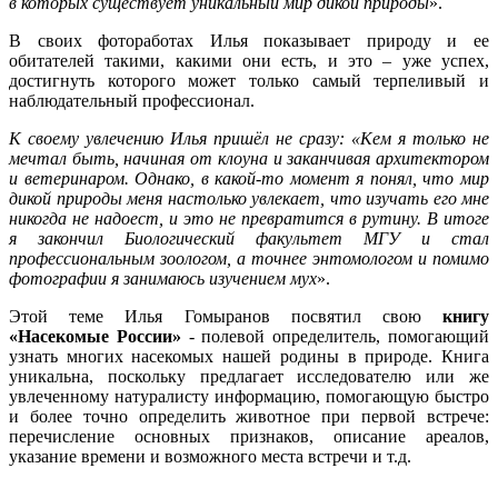
в которых существует уникальный мир дикой природы
».
В своих фотоработах Илья показывает природу и ее
обитателей такими, какими они есть, и это – уже успех,
достигнуть которого может только самый терпеливый и
наблюдательный профессионал.
К своему увлечению Илья пришёл не сразу:
«
Кем я только не
мечтал быть, начиная от клоуна и заканчивая архитектором
и ветеринаром. Однако, в какой-то момент я понял, что мир
дикой природы меня настолько увлекает, что изучать его мне
никогда не надоест, и это не превратится в рутину. В итоге
я закончил Биологический факультет МГУ и стал
профессиональным зоологом, а точнее энтомологом и помимо
фотографии я занимаюсь изучением мух
».
Этой теме Илья Гомыранов посвятил свою
книгу
«Насекомые России»
- полевой определитель, помогающий
узнать многих насекомых нашей родины в природе. Книга
уникальна, поскольку предлагает исследователю или же
увлеченному натуралисту информацию, помогающую быстро
и более точно определить животное при первой встрече:
перечисление основных признаков, описание ареалов,
указание времени и возможного места встречи и т.д.