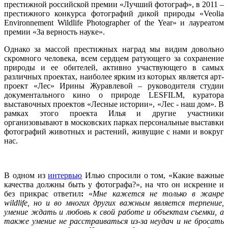
престижной российской премии «Лучший фотограф», в 2011 –
престижного конкурса фотографий дикой природы «Veolia
Environnement Wildlife Photographer of the Year» и лауреатом
премии «За верность науке».
Однако за массой престижных наград мы видим довольно
скромного человека, всем сердцем ратующего за сохранение
природы и ее обителей, активно участвующего в самых
различных проектах, наиболее ярким из которых является арт-
проект «Лес» Ирины Журавлевой – руководителя студии
документального кино о природе LESFILM, куратора
выставочных проектов «Лесные истории», «Лес - наш дом». В
рамках этого проекта Илья и другие участники
организовывают в московских парках персональные выставки
фотографий животных и растений, живущие с нами и вокруг
нас.
В одном из
интервью
Илью спросили о том, «Какие важные
качества должны быть у фотографа?», на что он искренне и
без прикрас ответил
:
«
Мне кажется не только в жанре
wildlife, но и во многих других важным является терпение,
умение ждать и любовь к свой работе и объектам съемки, а
также умение не расстраиваться из-за неудач и не бросать