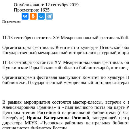
Опубликовано: 12 сентября 2019
Просмотров: 1635
Поделиться:
11-13 сентября состоится XV Межрегиональный фестиваль биб
Организаторы фестиваля: Комитет по культуре Псковской об
Государственный мемориальный историко-литературный и пр
11-13 сентября состоится XV Межрегиональный фестиваль б
Пушкинские Горы Псковской области библиотекарей, книгоизда
Организаторами фестиваля выступают Комитет по культуре П
библиотеки, Государственный мемориальный историко-литера
В рамках мероприятия состоятся мастер-классы, встречи с
Александровича Гранина» и «Имя великого поэта на карте 
Центром чтения Российской национальной библиотеки (г. Са
Петербург)
Ирины Валерьевны Розиной
, заведующей цент
директора МБУК «Чусовская районная центральная библи
специалистов библиотек России.