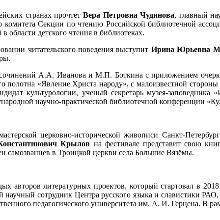
ейских странах прочтет
Вера Петровна Чудинова
, главный на
го комитета Секции по чтению Российской библиотечной ассоци
в области детского чтения в библиотеках.
ровании читательского поведения выступит
Ирина Юрьевна М
ры.
 сочинений А.А. Иванова и М.П. Боткина с приложением очерк
ого полотна «Явление Христа народу», с малоизвестной стороны 
андидат культурологии, ученый секретарь музея-заповедника 
дународной научно-практической библиотечной конференции «Ку
астерской церковно-исторической живописи Санкт-Петербургс
Константинович Крылов
на фестивале представит свою книг
ен самозванцев в Троицкой церкви села Большие Вязёмы.
ых авторов литературных проектов, который стартовал в 2018
й научный сотрудник Центра русского языка и славистики РАО,
венного педагогического университета им. А. И. Герцена. В ра