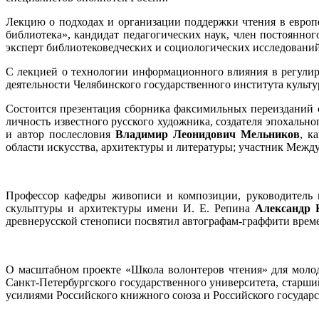
Лекцию о подходах и организации поддержки чтения в европ
библиотека», кандидат педагогических наук, член постоянно
эксперт библиотековедческих и социологических исследований 
С лекцией о технологии информационного влияния в регули
деятельности Челябинского государственного института культу
Состоится презентация сборника факсимильных переизданий
личность известного русского художника, создателя эпохальн
и автор послесловия
Владимир Леонидович Мельников
, к
области искусства, архитектуры и литературы; участник Меж
Профессор кафедры живописи и композиции, руководитель м
скульптуры и архитектуры имени И. Е. Репина
Александр 
древнерусской стенописи посвятил автографам-граффити врем
О масштабном проекте «Школа волонтеров чтения» для молод
Санкт-Петербургского государственного университета, старши
усилиями Российского книжного союза и Российского государст