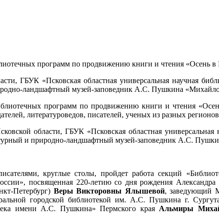
лиотечных программ по продвижению книги и чтения «Осень в 
ласти, ГБУК «Псковская областная универсальная научная библ
иродно-ландшафтный музей-заповедник А.С. Пушкина «Михайло
иблиотечных программ по продвижению книги и чтения «Осень 
телей, литературоведов, писателей, ученых из разных регионов
сковской области, ГБУК «Псковская областная универсальная 
турный и природно-ландшафтный музей-заповедник А.С. Пушки
 писателями, круглые столы, пройдет работа секций «Библи
России», посвященная 220-летию со дня рождения Александр
нкт-Петербург)
Веры Викторовны Ялышевой
, заведующий М
ральной городской библиотекой им. А.С. Пушкина г. Сургут
отека имени А.С. Пушкина» Пермского края
Альмиры Михай