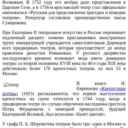
Волковым. В 1752 году его актёры дали представления в
Царском Селе, а в 1756-м ярославский театр стал официально
именоваться «Русским для представления трагедии и комедии
театром». Репертуар составляли преимущественно пьесы
Сумарокова.
При Екатерине II театральное искусство в России переживает
подлинный расцвет: помимо приглашаемых иностранных
трупп императрицей учреждается самостоятельная Дирекция
всех придворных театров, которая просуществует до конца
правления династии Романовых. У русского дворянства
последующего времени возникает мода иметь домашние
театры: со второй половины XVIII века по 40-е годы XIX века
действовало более 170 крепостных театров, из них 53 в
Москве.
В книге Н.
Евреинова
«Крепостные
актёры»
(1925) рассказывается, что первое выступление
крепостных на сцене относится к 1744 году, когда в
придворном театре по случаю обручения наследника престола
Петра Фёдоровича с немецкой принцессой, будущей
Екатериной Великой, был исполнен «Балет цветов».
У графа П. Б. Шереметева театров было три: один в Москве и