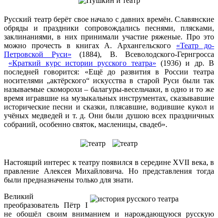
Русский театр берёт свое начало с давних времён. Славянские
обряды и праздники сопровождались песнями, плясками,
заклинаниями, в них принимали участие ряженые. Про это
можно прочесть в книгах А. Архангельского
«Театр до-
Петровской Руси»
(1884), В. Всеволодского-Гернгросса
«Краткий курс истории русского театра»
(1936) и др. В
последней говорится: «Ещё до развития в России театра
носителями „актёрского“ искусства в старой Руси были так
называемые скоморохи – балагуры-весельчаки, в одно и то же
время игравшие на музыкальных инструментах, сказывавшие
исторические песни и сказки, плясавшие, водившие кукол и
учёных медведей и т. д. Они были душою всех праздничных
собраний, особенно святок, масленицы, свадеб».
Настоящий интерес к театру появился в середине XVII века, в
правление Алексея Михайловича. Но представления тогда
были предназначены только для знати.
Великий
преобразователь Пётр I
не обошёл своим вниманием и нарождающуюся русскую