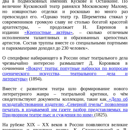
два в подмосковных имениях Кускове и Останкине. По
величине Кусковский театр равнялся Московскому Малому,
но изящностью отделки и роскошью во много раз
превосходил его. «Однако театр гр. Шереметева стяжал у
современников громкую славу не столько богатой красотой
архитектуры, – продолжает Н. Евреинов в
издании
«Крепостные актёры»
,
– сколько отличным
исполнением талантливых и образованных крепостных
артистов. Состав труппы вместе со специальными портными
и парикмахерами доходил до 230 человек».
О специфике набирающего в России опыт театрального дела
чрезвычайно интересно размышляет Д. Коровяков в
сочинении
«Вокруг театра: попутные наброски по вопросам
сценического искусства, театрального дела и
литературы»
(1894).
Вместе с развитием театра шло формирование нового
литературного жанра – театральной критики, о чём
свидетельствуют документы коллекции, такие как
«Дело об
исходатайствовании издателю „Северной пчелы“ позволения
печатать в издаваемой им газете разбор представляемых на
Придворном театре пьес и суждения по ним»
(1825).
На рубеже XIX – XX веков в России появляются великие
теоретики и практики театра. К. Станиславский и В.