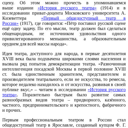
сцену. Об этом можно прочесть в упоминавшемся
выше издании
«История русского театра»
(1914) и в
исследовании приват-доцента Московского университета А.
Кизеветтера
«Первый общедоступный театр в
России»
(1917), где говорится: «Пётр поставил русской сцене
ещё одну задачу. По его мысли, театр должен был сделаться
общенародным, не источником удовольствия одного
привилегированного меньшинства, а образовательным
орудием для всей массы народа».
Идея театра, доступного для народа, в первые десятилетия
XVIII века была подхвачена широкими слоями населения и
вызвала ряд попыток демократизации театра. «Разночинная
интеллигенция посадской Москвы в первой половине XVIII
ст. была единственным хранителем, представителем и
производителем театрального, если не искусства, то ремесла,
которое недалеко находилось и от искусства, развивая в своей
публике вкус,» – читаем в исследовании
«История русского
театра»
. Поразительно быстрым было развитие самых
разнообразных видов театра – придворного, казённого,
частного, предпринимательского и крепостного, фабричного
и прочих.
Первым профессиональным театром в России стал
общедоступный театр в Ярославле, созданный купцом Ф. Г.