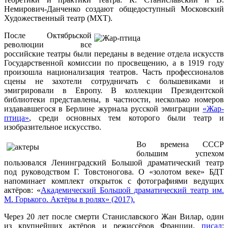
Немирович-Данченко создают общедоступный Московский
Художественный театр (МХТ).
После Октябрьской
революции все
российские театры были переданы в ведение отдела искусств
Государственной комиссии по просвещению, а в 1919 году
произошла национализация театров. Часть профессионалов
сцены не захотели сотрудничать с большевиками и
эмигрировали в Европу. В коллекции Президентской
библиотеки представлены, в частности, несколько номеров
издававшегося в Берлине журнала русской эмиграции
«Жар-
птица»
, среди основных тем которого были театр и
изобразительное искусство.
Во времена СССР
большим успехом
пользовался Ленинградский Большой драматический театр
под руководством Г. Товстоногова. О «золотом веке» БДТ
напоминает комплект открыток с фотографиями ведущих
актёров: «
Академический Большой драматический театр им.
М. Горького. Актёры в ролях» (2017).
Через 20 лет после смерти Станиславского Жан Вилар, один
из крупнейших актёров и режиссёров Франции,
писал
: