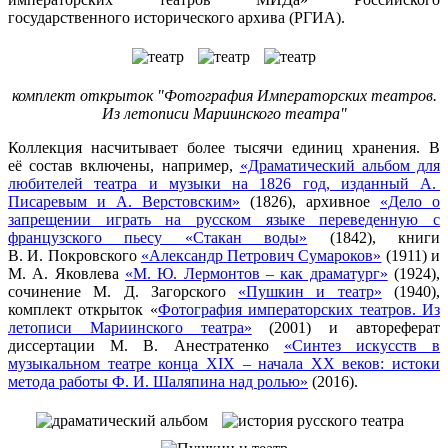
государственного исторического архива (РГИА).
комплект открыток "Фотография Императорских театров.
Из летописи Мариинского театра"
Коллекция насчитывает более тысячи единиц хранения. В
её состав включены, например,
«Драматический альбом для
любителей театра и музыки на 1826 год, изданный А.
Писаревым и А. Верстовским»
(1826), архивное
«Дело о
запрещении играть на русском языке переведенную с
французского пьесу «Стакан воды»
(1842), книги
В. И. Покровского
«Александр Петрович Сумароков»
(1911) и
М. А. Яковлева
«М. Ю. Лермонтов – как драматург»
(1924),
сочинение М. Д. Загорского
«Пушкин и театр»
(1940),
комплект открыток «
Фотография императорских театров. Из
летописи Мариинского театра»
(2001) и автореферат
диссертации М. В. Анестратенко
«Синтез искусств в
музыкальном театре конца XIX – начала XX веков: истоки
метода работы Ф. И. Шаляпина над ролью»
(2016).