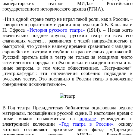
императорских театров МИДа» Российского
государственного исторического архива (РГИА).
«Ни в одной стране театр не играл такой роли, как в России, –
говорится в раритетном издании под редакцией В. Каллаша и
Н. Эфроса
«История русского театра»
(1914). – Начав жить
значительно позднее других, русский театр во всех его
слагающих частях… развивался с такой напряжённостью и
быстротой, что успел к нашему времени сравняться с западно-
европейским театром в глубине и красоте своих достижений.
Русский зритель шёл в театр не только за эмоциями чисто
эстетического порядка: в нём он искал и находил ответы и на
иные запросы, в том числе общественные. „Театр-школа“,
„театр-кафедра“: эти определения особенно подходили к
русскому театру. Это поставило в России театр в положение
совершенно исключительное».
В Год театра Президентская библиотека оцифровала редкие
материалы, посвящённые русской сцене. В настоящее время с
ними можно ознакомиться на
портале
учреждения в
электронной коллекции
«Год театра в России»
, основу
которой составляют архивные дела фонда «Дирекция
императорских театров МИДа» Российского