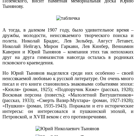
Поземского, висит памятная мемориальная доска Юрию
Тынянову.
А тогда, в далеком 1907 году, было удивительное время –
дружбы, молодости, неиссякаемого творческого поиска и
полета. Николай Брадис, Лев Зильбер, Август Летавет,
Николай Нейгауз, Мирон Гаркави, Лев Кинбер, Вениамин
Каверин и Юрий Тынянов – компания этих так непохожих
друг на друга гимназистов навсегда осталась в родниках
псковского краеведения.
Но Юрий Тынянов выделялся среди них особенно – своей
неиссякаемой любовью к русской литературе. Он очень много
писал и его книги становились знаковыми событиями эпохи:
«Кюхля» (роман, 1925); «Подпоручик Киже» (рассказ, 1928);
Восковая персона (повесть); «Малолетний Витушитников»
(рассказ, 1933); «Смерть Вазир-Мухтара» (роман, 1927-1928);
«Пушкин» (роман, 1935-1943). Поражали и его исторические
интересы: он интересовался и пушкинской эпохой, и
Петровской, и XVIII веком с его противоречиями.