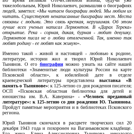
Во время Великой Отечественной войны, будучи уже
тяжелобольным, Юрий Николаевич, размышляя о биографиях
людей, заметил: «
Мы читаем биографии людей. Мы любим их
читать. Существуют ненаписанные биографии мест. Места
связаны с людьми. Это связь крепкая, нерушимая. Об этом
лучше всех ученых написал Лермонтов. В «Дарах Терека»
открытие. Река - сорная, дикая, бурная - любит девушку.
Лермонтов писал не о любви отвлеченной. Так, именно так
любят родину - ее любят как живую
».
Именно такой - живой и настоящей - любовью к родине,
литературе, истории жил и творил Юрий Николаевич
Тынянов. О его
биографии
можно узнать на сайте нашей
библиотеки «Знаменитые люди культуры России на карте
Псковской области», к юбилейной дате в отделе
краеведческой литературы представлена
выставка «В
память о Тынянове»
: к 125-летию со дня рождения писателя;
ОСП «Псковская областная библиотека для детей и
юношества им. В.А. Каверина» -
«Человек преданный
литературе»: к 125-летию со дня рождения Ю. Тынянова
.
Пройдут памятные мероприятия и в библиотеках Псковского
региона.
Юрий Тынянов скончался в расцвете творческих сил 20
декабря 1943 года и похоронен на Ваганьковском кладбище.
Его жена, Елена Александровна Тынянова, ненадолго