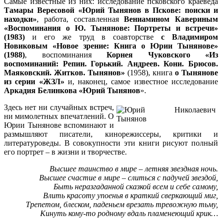
Самые известные из них: исследование псковского краеведа
Тамары Вересовой «Юрий Тынянов в Пскове: поиски и
находки»
, работа, составленная
Вениамином Кавериным
«Воспоминания о Ю. Тынянове: Портреты и встречи»
(1983)
и его же труд в соавторстве
с Владимиром
Новиковым «Новое зрение: Книга о Юрии Тынянове»
(1988)
, воспоминания
Корнея Чуковского «Из
воспоминаний: Репин. Горький. Андреев. Кони. Брюсов.
Маяковский. Житков. Тынянов»
(1958), книга
о Тынянове
из серии «ЖЗЛ»
и, наконец, самое известное исследование
Аркадия Белинкова «Юрий Тынянов
».
Здесь нет ни случайных встреч,
ни мимолетных впечатлений. О
Юрии Тынянове вспоминают и
размышляют писатели, кинорежиссеры, критики и
литературоведы. В совокупности эти книги рисуют полный
его портрет – в жизни и творчестве.
Высшее таинство в мире – летняя звездная ночь.
Высшее счастие в мире – слиться с падучей звездой,
Быть неразгаданной сказкой всем и себе самому,
Влить красоту упоенья в краткий сверкающий миг,
Трепетом, блеском, паденьем врезать тревожную тьму,
Кинуть кому-то родному вдаль пламенеющий крик…