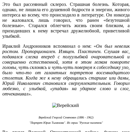
Это был рассеянный склероз. Страшная болезнь. Которая,
однако, не лишила его душевной бодрости и энергии, живого
интереса ко всему, что происходило в литературе. Он никогда
не жаловался, лишь говорил, что ранен «безутешной
болезнью». Старался облегчить жизнь своим близким, а
приходивших к нему встречал дружелюбной, приветливой
улыбкой.
Ираклий Андронников вспоминал о нем: «
Он был невелик
ростом. Пропорционален. Изящен. Пластичен. Слушая вас,
подавался слегка вперед с полуулыбкой очаровательной и
совершенно естественной, хотя в этом легком повороте
головы, чуть склонясь и чуть-чуть повернув к собеседнику ухо,
было что-то от галантных портретов восемнадцатого
столетия. Когда же к нему обращались старшие или дамы,
Юрий Николаевич становился сверхувлекательным. Говорил
любезно, с улыбкой, «упадая» на ударное слово и слог,
отчеканивал».
Верейский Георгий Семенович (1886 - 1962)
"Портрет Юрия Тынянова". Из серии "Русские писатели"