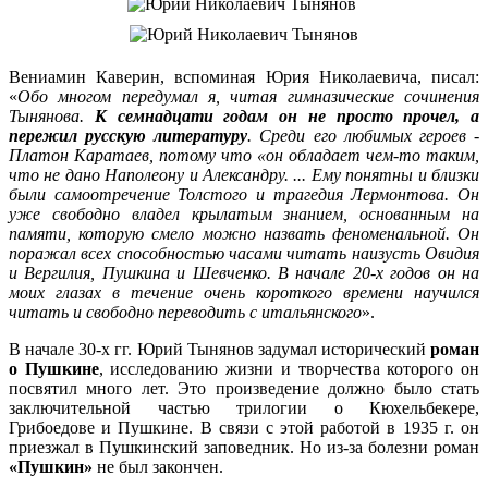
Вениамин Каверин, вспоминая Юрия Николаевича, писал:
«
Обо многом передумал я, читая гимназические сочинения
Тынянова.
К семнадцати годам он не просто прочел, а
пережил русскую литературу
. Среди его любимых героев -
Платон Каратаев, потому что «он обладает чем-то таким,
что не дано Наполеону и Александру. ... Ему понятны и близки
были самоотречение Толстого и трагедия Лермонтова. Он
уже свободно владел крылатым знанием, основанным на
памяти, которую смело можно назвать феноменальной. Он
поражал всех способностью часами читать наизусть Овидия
и Вергилия, Пушкина и Шевченко. В начале 20-х годов он на
моих глазах в течение очень короткого времени научился
читать и свободно переводить с итальянского
».
В начале 30-х гг. Юрий Тынянов задумал исторический
роман
о Пушкине
, исследованию жизни и творчества которого он
посвятил много лет. Это произведение должно было стать
заключительной частью трилогии о Кюхельбекере,
Грибоедове и Пушкине. В связи с этой работой в 1935 г. он
приезжал в Пушкинский заповедник. Но из-за болезни роман
«Пушкин»
не был закончен.