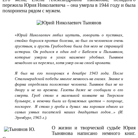
пережила Юрия Николаевича – она умерла в 1944 году и была
похоронена рядом с мужем.
«
Юрий Николаевич любил шутить, говорить о пустяках,
стойко боролся против болезни, но был он человеком очень
грустным, и грусть Грибоедова была для него не страницей
истории. Он родился в один год с Бабелем и Пильняком,
которые умерли в углах наименее удобных. Тынянов
ненадолго их пережил, хотя умер он на своей кровати.
Я был на его похоронах в декабре 1943 года. После
Сталинградской победы
многое менялось на глазах. Звание и
форма определяли положение человека.
Тынянов был не ко
двору и не ко времени. Газеты даже не сообщили о его
смерти. Гроб стоял в маленькой комнате на Тверском
бульваре, и веночки были
из бумажных цветов -- попроще,
поскорее. Я стоял у гроба и думал: мы хороним одного из
самых умных писателей
наших двадцатых годов...
» (И.
Эренбург,
1965 г.).
О жизни и творческой судьбе Юрия
Тынянова написано немного книг.