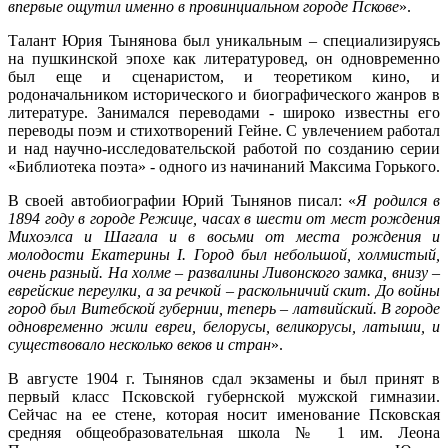
впервые ощутил именно в провинциальном городе Пскове
».
Талант Юрия Тынянова был уникальным – специализируясь
на пушкинской эпохе как литературовед, он одновременно
был еще и сценаристом, и теоретиком кино, и
родоначальником исторического и биографического жанров в
литературе. Занимался переводами - широко известны его
переводы поэм и стихотворений Гейне. С увлечением работал
и над научно-исследовательской работой по созданию серии
«Библиотека поэта» - одного из начинаний Максима Горького.
В своей автобиографии Юрий Тынянов писал: «
Я родился в
1894 году в городе Режице, часах в шести от мест рождения
Михоэлса и Шагала и в восьми от места рождения и
молодости Екатерины I. Город был небольшой, холмистый,
очень разный. На холме – развалины Ливонского замка, внизу –
еврейские переулки, а за речкой – раскольничий скит. До войны
город был Витебской губернии, теперь – латвийский. В городе
одновременно жили евреи, белорусы, великорусы, латыши, и
существовало несколько веков и стран
».
В августе 1904 г. Тынянов сдал экзамены и был принят в
первый класс Псковской губернской мужской гимназии.
Сейчас на ее стене, которая носит именование Псковская
средняя общеобразовательная школа № 1 им. Леона