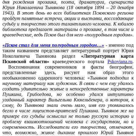
дня рождения прозаика, поэта, драматурга, сценариста
Юрия Николаевича Тынянова (18 октября 1894 – 20 декабря
1943). В этот день во всех библиотеках Псковского региона
пройдут памятные встречи, акции и выставки, воссоздающие
судьбу и творчество этого талантливого человека. К юбилею
библиотека предлагает материалы о прозаике, в том числе и
краеведческие, ведь Псков был для него «полуродным городом»
.
«
Псков стал для меня полуродным городом…»
- именно под
таким названием представляет литературный портрет Юрия
Николаевича Тынянова раздел
«Литературная карта
Псковской области»
краеведческого портала
Pskoviana.ru
.
Воспоминания современников и факты биографии,
представленные здесь, рисуют нам образ этого
необыкновенно одаренного человека: «
Тынянов подходил к
научному материалу как художник. В связи с чем ему удалось
создать удивительно живые и непосредственные характеры
Пушкина, Грибоедова, но особенно удался интуитивно
угаданный характер Вильгельма Кюхельбекера, о котором, к
слову, до Тынянова знали очень мало, имя его упоминалось
бегло в числе лицеистов-приятелей Пушкина. Тынянов же на
примере его судьбы осмыслил не только русскую историю и
проблему взаимоотношений человека с государством, но и
современность. Исследователи его творчества, отмечают,
что, возможно, живое дыхание прошлого Юрий Тынянов