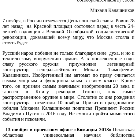
Михаил Калашников
7 ноября, в России отмечается День воинской славы. Ровно 78
лет назад на Красной площади состоялся парад в честь 24-
летней годовщины Великой Октябрьской социалистической
революции, доказавшей всему миру, что Москва стояла и
стоять будет.
Русский народ победил не только благодаря силе духа, и но и
техническому вооружению армии. А в послевоенные годы
славу русского оружия приумножил легендарный
конструктор, генерал-лейтенант Михаил Тимофеевич
Калашников
.
Изобретенный им автомат по праву считается
самым мощным и функциональным в своем классе. Кроме
того, он признан самым значимым изобретением 20 века и
занесен в Книгу рекордов Гиннеса, как самое
распространенное оружие в мире. Столетие со дня рождения
конструктора отметили 10 ноября. Приказ о праздновании
юбилея Михаила Калашникова подписал Президент России
Владимир Путин в 2016 году. Не смогли пройти мимо этого
события и псковичи.
13 ноября в проектном офисе «Команды 2018»
Псковская
областная универсальная научная библиотека