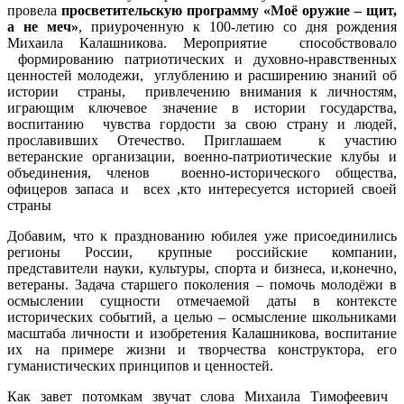
провела
просветительскую программу «Моё оружие – щит,
а не меч»
, приуроченную к 100-летию со дня рождения
Михаила Калашникова. Мероприятие способствовало
формированию патриотических и духовно-нравственных
ценностей молодежи, углублению и расширению знаний об
истории страны, привлечению внимания к личностям,
играющим ключевое значение в истории государства,
воспитанию чувства гордости за свою страну и людей,
прославивших Отечество. Приглашаем к участию
ветеранские организации, военно-патриотические клубы и
объединения, членов военно-исторического общества,
офицеров запаса и всех ,кто интересуется историей своей
страны
Добавим, что к празднованию юбилея уже присоединились
регионы России, крупные российские компании,
представители науки, культуры, спорта и бизнеса, и,конечно,
ветераны. Задача старшего поколения – помочь молодёжи в
осмыслении сущности отмечаемой даты в контексте
исторических событий, а целью – осмысление школьниками
масштаба личности и изобретения Калашникова, воспитание
их на примере жизни и творчества конструктора, его
гуманистических принципов и ценностей.
Как завет потомкам звучат слова Михаила Тимофеевич