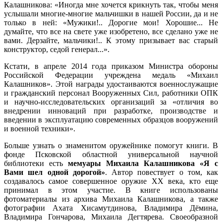
Калашникова: «Иногда мне хочется крикнуть так, чтобы меня
услышали многие-многие мальчишки в нашей России, да и не
только в ней: «Мужики!.. Дорогие мои! Хорошие... Не
думайте, что все на свете уже изобретено, все сделано уже не
вами. Дерзайте, мальчики!.. К этому призывает вас старый
конструктор, седой генерал...».
Кстати, в апреле 2014 года приказом Министра обороны
Российской Федерации учреждена медаль «Михаил
Калашников». Этой награды удостаиваются военнослужащие
и гражданский персонал Вооруженных Сил, работники ОПК
и научно-исследовательских организаций за «отличия во
внедрении инноваций при разработке, производстве и
введении в эксплуатацию современных образцов вооружений
и военной техники».
Больше узнать о знаменитом оружейнике помогут книги. В
фонде Псковской областной универсальной научной
библиотеки есть
мемуары Михаила Калашникова «Я с
Вами шел одной дорогой»
. Автор повествует о том, как
создавалось самое совершенное оружие XX века, кто еще
принимал в этом участие. В книге использованы
фотоматериалы из архива Михаила Калашникова, а также
фотографии Ахата Хисамутдинова, Владимира Дёмина,
Владимира Гончарова, Михаила Дегтярева. Своеобразной