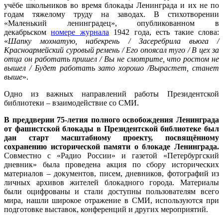
учёбе школьников во время блокады Ленинграда и их не по
годам тяжелому труду на заводах. В стихотворении
«Маленький ленинградец», опубликованном в
декабрьском
номере журнала
1942 года, есть такие слова:
«
Шапку мохнатую, набекрень / Засеребрила вьюга /
Красноармейский суровый ремень / Его опоясал туго / В цех за
отца он работать пришел / Вы не смотрите, что ростом не
вышел / Будет работать зато хорошо /Вырастет, станет
выше
».
Одно из важных направлений работы Президентской
библиотеки – взаимодействие со СМИ.
В преддверии 75-летия полного освобождения Ленинграда
от фашистской блокады в Президентской библиотеке был
дан старт масштабному проекту, посвящённому
сохранению исторической памяти о блокаде Ленинграда.
Совместно с «Радио России» и газетой «Петербургский
дневник» была проведена акция по сбору исторических
материалов – документов, писем, дневников, фотографий из
личных архивов жителей блокадного города. Материалы
были оцифрованы и стали доступны пользователям всего
мира, нашли широкое отражение в СМИ, используются при
подготовке выставок, конференций и других мероприятий.