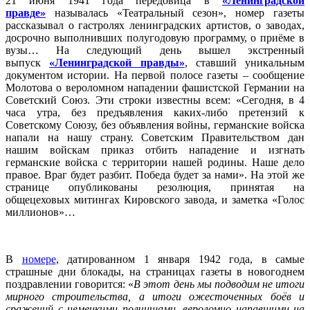
21 июня 1941 года передовица в
«Ленинградской
правде»
называлась «Театральный сезон», номер газеты
рассказывал о гастролях ленинградских артистов, о заводах,
досрочно выполнивших полугодовую программу, о приёме в
вузы… На следующий день вышел экстренный
выпуск
«Ленинградской правды»
, ставший уникальным
документом истории. На первой полосе газеты – сообщение
Молотова о вероломном нападении фашистской Германии на
Советский Союз. Эти строки известны всем: «Сегодня, в 4
часа утра, без предъявления каких-либо претензий к
Советскому Союзу, без объявления войны, германские войска
напали на нашу страну. Советским Правительством дан
нашим войскам приказ отбить нападение и изгнать
германские войска с территории нашей родины. Наше дело
правое. Враг будет разбит. Победа будет за нами». На этой же
странице опубликованы резолюция, принятая на
общецеховых митингах Кировского завода, и заметка «Голос
миллионов»…
В
номере
, датированном 1 января 1942 года, в самые
страшные дни блокады, на страницах газеты в новогоднем
поздравлении говорится: «
В этот день мы подводим не итоги
мирного строительства, а итоги ожесточенных боёв и
сражений с немецкими полчищами, вероломно напавшими на