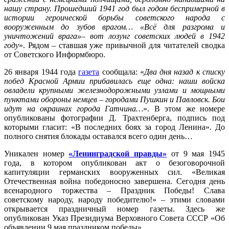
нашу страну. Прошедший 1941 год был годом беспримерной в
истории героической борьбы советского народа с
вооруженным до зубов врагом… «Всё дл
я
разгрома и
уничтожений врага»– вот лозунг советских людей в 1942
году
». Рядом – ставшая уже привычной для читателей сводка
от Советского Информбюро.
26 января 1944 года
газета
сообщала: «
Два дня назад к списку
побед Красной Армии прибавилась еще одна: наши войска
овладели крупными железнодорожными узлами и мощными
пунктами обороны немцев – городами Пушкин и Павловск. Бои
идут на окраинах города Гатчина…
». В этом же номере
опубликованы фотографии Д. Трахтенберга, подпись под
которыми гласит: «В последних боях за город Ленина». До
полного снятия блокады оставался всего один день…
Уникален номер
«Ленинградской правды»
от 9 мая 1945
года, в котором опубликован акт о безоговорочной
капитуляции германских вооруженных сил. «Великая
Отечественная война победоносно завершена. Сегодня день
всенародного торжества – Праздник Победы! Слава
советскому народу, народу победителю!» – этими словами
открывается праздничный номер газеты. Здесь же
опубликован Указ Президиума Верховного Совета СССР «Об
объявлении 9 мая праздником победы».