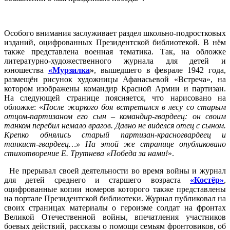
Особого внимания заслуживает раздел школьно-подростковых
изданий, оцифрованных Президентской библиотекой. В нём
также представлена военная тематика. Так, на обложке
литературно-художественного журнала для детей и
юношества
«Мурзилка
»
, вышедшего в феврале 1942 года,
размещён рисунок художницы Афанасьевой «Встреча», на
котором изображены командир Красной Армии и партизан.
На следующей странице поясняется, что нарисовано на
обложке: «
После жаркого боя встретился в лесу со старым
отцом-партизаном его сын – командир-гвардеец: он своим
танком перебил немало врагов. Давно не виделся отец с сыном.
Крепко обнялись старый партизан-красногвардеец и
танкист-гвардеец…» На этой же странице опубликовано
стихотворение Е. Трутнева «Победа за нами!
».
Не прерывал своей деятельности во время войны и журнал
для детей среднего и старшего возраста
«Костёр»
,
оцифрованные копии номеров которого также представлены
на портале Президентской библиотеки. Журнал публиковал на
своих страницах материалы о героизме солдат на фронтах
Великой Отечественной войны, впечатления участников
боевых действий, рассказы о помощи семьям фронтовиков, об