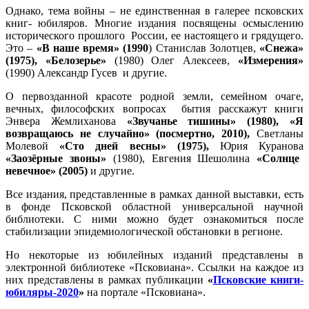
Однако, тема войны – не единственная в галерее псковских
книг- юбиляров. Многие издания посвящены осмыслению
исторического прошлого России, ее настоящего и грядущего.
Это –
«В наше время» (1990
) Станислав Золотцев,
«Снежа»
(1975), «Белозерье»
(1980) Олег Алексеев,
«Измерения»
(1990) Александр Гусев и другие.
О первозданной красоте родной земли, семейном очаге,
вечных, философских вопросах бытия расскажут книги
Энвера Жемлиханова
«Звучанье тишины» (1980), «Я
возвращаюсь не случайно» (посмертно, 2010),
Светланы
Молевой
«Сто дней весны» (1975),
Юрия Куранова
«Заозёрные звоны»
(1980), Евгения Шешолина
«Солнце
невечное» (2005)
и другие.
Все издания, представленные в рамках данной выставки, есть
в фонде Псковской областной универсальной научной
библиотеки. С ними можно будет ознакомиться после
стабилизации эпидемиологической обстановки в регионе.
Но некоторые из юбилейных изданий представлены в
электронной библиотеке «Псковиана». Ссылки на каждое из
них представлены в рамках публикации
«
Псковские книги-
юбиляры-2020
»
на портале «Псковиана».