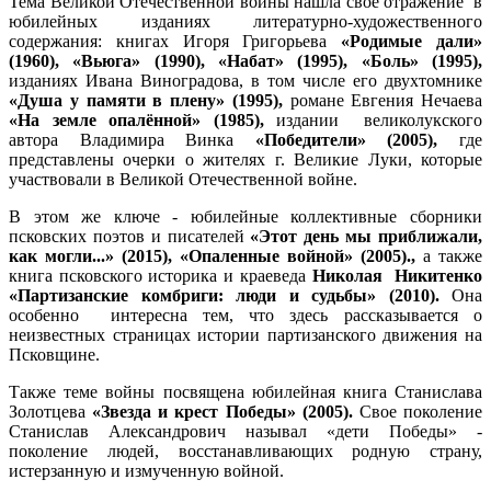
Тема Великой Отечественной войны нашла свое отражение в
юбилейных изданиях литературно-художественного
содержания: книгах Игоря Григорьева
«Родимые дали»
(1960),
«Вьюга» (1990), «Набат» (1995), «Боль» (1995),
изданиях Ивана Виноградова, в том числе его двухтомнике
«Душа у памяти в плену» (1995),
романе Евгения Нечаева
«На земле опалённой» (1985),
издании великолукского
автора Владимира Винка
«Победители» (2005),
где
представлены очерки о жителях г. Великие Луки, которые
участвовали в Великой Отечественной войне.
В этом же ключе - юбилейные коллективные сборники
псковских поэтов и писателей
«Этот день мы приближали,
как могли...» (2015), «Опаленные войной» (2005).,
а также
книга псковского историка и краеведа
Николая Никитенко
«Партизанские комбриги: люди и судьбы» (2010).
Она
особенно интересна тем, что здесь рассказывается о
неизвестных страницах истории партизанского движения на
Псковщине.
Также теме войны посвящена юбилейная книга Станислава
Золотцева
«Звезда и крест Победы» (2005).
Свое поколение
Станислав Александрович называл «дети Победы» -
поколение людей, восстанавливающих родную страну,
истерзанную и измученную войной.