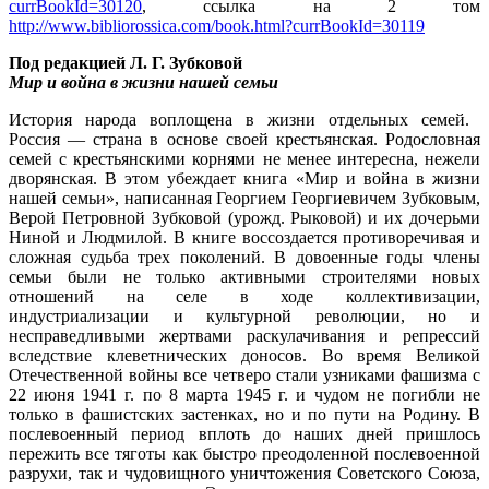
currBookId=30120
, ссылка на 2 том
http://www.bibliorossica.com/book.html?currBookId=30119
Под редакцией Л. Г. Зубковой
Мир и война в жизни нашей семьи
История народа воплощена в жизни отдельных семей.
Россия — страна в основе своей крестьянская. Родословная
семей с крестьянскими корнями не менее интересна, нежели
дворянская. В этом убеждает книга «Мир и война в жизни
нашей семьи», написанная Георгием Георгиевичем Зубковым,
Верой Петровной Зубковой (урожд. Рыковой) и их дочерьми
Ниной и Людмилой. В книге воссоздается противоречивая и
сложная судьба трех поколений. В довоенные годы члены
семьи были не только активными строителями новых
отношений на селе в ходе коллективизации,
индустриализации и культурной революции, но и
несправедливыми жертвами раскулачивания и репрессий
вследствие клеветнических доносов. Во время Великой
Отечественной войны все четверо стали узниками фашизма с
22 июня 1941 г. по 8 марта 1945 г. и чудом не погибли не
только в фашистских застенках, но и по пути на Родину. В
послевоенный период вплоть до наших дней пришлось
пережить все тяготы как быстро преодоленной послевоенной
разрухи, так и чудовищного уничтожения Советского Союза,