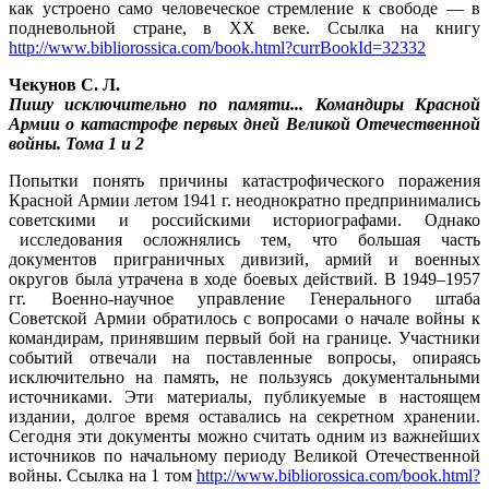
как устроено само человеческое стремление к свободе — в
подневольной стране, в XX веке. Ссылка на книгу
http://www.bibliorossica.com/book.html?currBookId=32332
Чекунов С. Л.
Пишу исключительно по памяти... Командиры Красной
Армии о катастрофе первых дней Великой Отечественной
войны. Тома 1 и 2
Попытки понять причины катастрофического поражения
Красной Армии летом 1941 г. неоднократно предпринимались
советскими и российскими историографами. Однако
исследования
осложнялись тем, что большая часть
документов приграничных дивизий, армий и военных
округов была утрачена в ходе боевых действий. В 1949–1957
гг. Военно-научное управление Генерального штаба
Советской Армии обратилось с вопросами о начале войны к
командирам, принявшим первый бой на границе. Участники
событий отвечали на поставленные вопросы, опираясь
исключительно на память, не пользуясь документальными
источниками. Эти материалы, публикуемые в настоящем
издании, долгое время оставались на секретном хранении.
Сегодня эти документы можно считать одним из важнейших
источников по начальному периоду Великой Отечественной
войны. Ссылка на 1 том
http://www.bibliorossica.com/book.html?