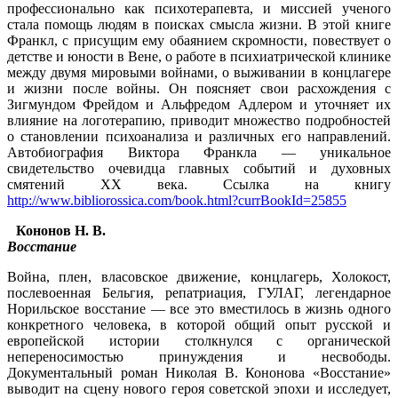
профессионально как психотерапевта, и миссией ученого
стала помощь людям в поисках смысла жизни. В этой книге
Франкл, с присущим ему обаянием скромности, повествует о
детстве и юности в Вене, о работе в психиатрической клинике
между двумя мировыми войнами, о выживании в концлагере
и жизни после войны. Он поясняет свои расхождения с
Зигмундом Фрейдом и Альфредом Адлером и уточняет их
влияние на логотерапию, приводит множество подробностей
о становлении психоанализа и различных его направлений.
Автобиография Виктора Франкла — уникальное
свидетельство очевидца главных событий и духовных
смятений ХХ века. Ссылка на книгу
http://www.bibliorossica.com/book.html?currBookId=25855
Кононов Н. В.
Восстание
Война, плен, власовское движение, концлагерь, Холокост,
послевоенная Бельгия, репатриация, ГУЛАГ, легендарное
Норильское восстание — все это вместилось в жизнь одного
конкретного человека, в которой общий опыт русской и
европейской истории столкнулся с органической
непереносимостью принуждения и несвободы.
Документальный роман Николая В. Кононова «Восстание»
выводит на сцену нового героя советской эпохи и исследует,