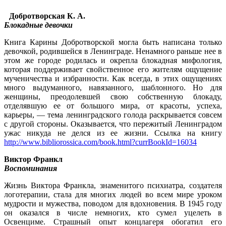
Добротворская К. А.
Блокадные девочки
Книга Карины Добротворской могла быть написана только
девочкой, родившейся в Ленинграде. Ненамного раньше нее в
этом же городе родилась и окрепла блокадная мифология,
которая поддерживает свойственное его жителям ощущение
мученичества и избранности. Как всегда, в этих ощущениях
много выдуманного, навязанного, шаблонного. Но для
женщины, преодолевшей свою собственную блокаду,
отделявшую ее от большого мира, от красоты, успеха,
карьеры, — тема ленинградского голода раскрывается совсем
с другой стороны. Оказывается, что пережитый Ленинградом
ужас никуда не делся из ее жизни. Ссылка на книгу
http://www.bibliorossica.com/book.html?currBookId=16034
Виктор Франкл
Воспоминания
Жизнь Виктора Франкла, знаменитого психиатра, создателя
логотерапии, стала для многих людей во всем мире уроком
мудрости и мужества, поводом для вдохновения. В 1945 году
он оказался в числе немногих, кто сумел уцелеть в
Освенциме. Страшный опыт концлагеря обогатил его