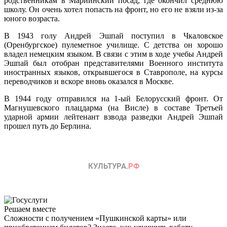
родственникам в Мариинский посад, где окончил среднюю
школу. Он очень хотел попасть на фронт, но его не взяли из-за
юного возраста.
В 1943 голу Андрей Эшпай поступил в Чкаловское
(Оренбургское) пулеметное училище. С детства он хорошо
владел немецким языком. В связи с этим в ходе учебы Андрей
Эшпай был отобран представителями Военного института
иностранных языков, открывшегося в Ставрополе, на курсы
переводчиков и вскоре вновь оказался в Москве.
В 1944 году отправился на 1-ый Белорусский фронт. От
Магнушевского плацдарма (на Висле) в составе Третьей
ударной армии лейтенант взвода разведки Андрей Эшпай
прошел путь до Берлина.
Решаем вместе
Сложности с получением «Пушкинской карты» или