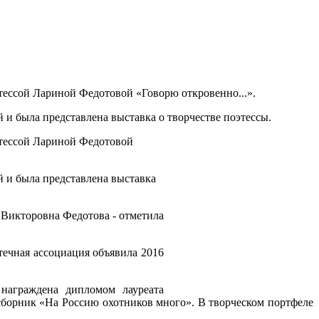
этессой Лариной Федотовой «Говорю откровенно...».
 и была представлена выставка о творчестве поэтессы.
оэтессой Лариной Федотовой
й и была представлена выставка
а Викторовна Федотова - отметила
течная ассоциация объявила 2016
награждена дипломом лауреата
 сборник «На Россию охотников много». В творческом портфеле