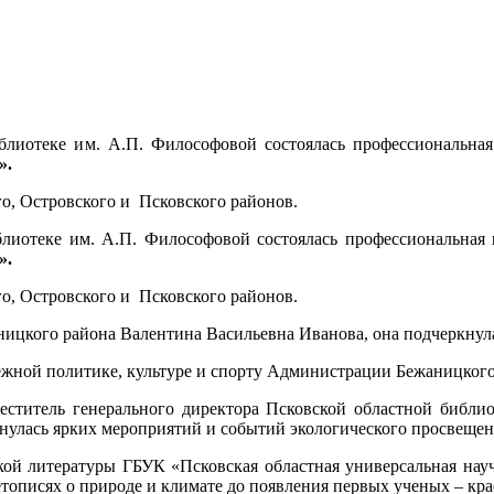
блиотеке им. А.П. Философовой состоялась профессиональна
».
о, Островского и Псковского районов.
блиотеке им. А.П. Философовой состоялась профессиональная
».
о, Островского и Псковского районов.
ницкого района Валентина Васильевна Иванова, она подчеркнул
ежной политике, культуре и спорту Администрации Бежаницког
ститель генерального директора Псковской областной библио
снулась ярких мероприятий и событий экологического просвещен
кой литературы ГБУК «Псковская областная универсальная науч
тописях о природе и климате до появления первых ученых – кра