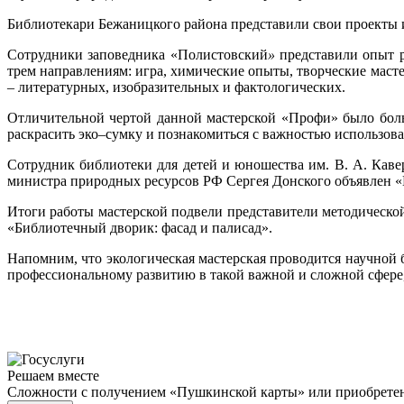
Библиотекари Бежаницкого района представили свои проекты и
Сотрудники заповедника «Полистовский
»
представили опыт р
трем направлениям: игра, химические опыты, творческие маст
– литературных, изобразительных и фактологических.
Отличительной чертой данной мастерской «Профи» было бол
раскрасить эко–сумку и познакомиться с важностью использов
Сотрудник библиотеки для детей и юношества им. В. А. Каве
министра природных ресурсов РФ Сергея Донского объявлен «
Итоги работы мастерской подвели представители методическо
«Библиотечный дворик: фасад и палисад».
Напомним, что экологическая мастерская проводится научной
профессиональному развитию в такой важной и сложной сфере,
Решаем вместе
Сложности с получением «Пушкинской карты» или приобретени