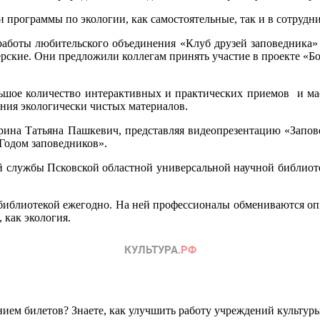
 программы по экологии, как самостоятельные, так и в сотрудн
аботы любительского объединения «Клуб друзей заповедника» 
ерские. Они предложили коллегам принять участие в проекте «Бо
ьшое количество интерактивных и практических приемов и мас
ания экологически чистых материалов.
рина Татьяна Пашкевич, представляя
видеопрезентацию «Запов
Годом заповедников».
й службы Псковской областной универсальной научной библиоте
 библиотекой ежегодно. На ней профессионалы обмениваются оп
 как экология.
ем билетов? Знаете, как улучшить работу учреждений культур