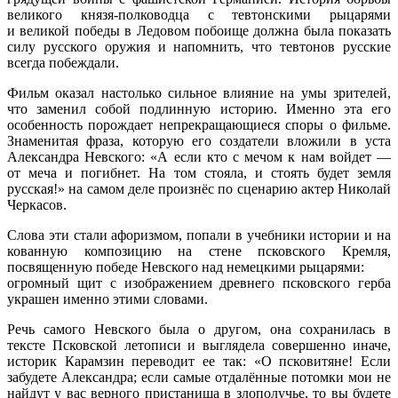
великого князя-полководца с тевтонскими рыцарями
и великой победы в Ледовом побоище должна была показать
силу русского оружия и напомнить, что тевтонов русские
всегда побеждали.
Фильм оказал настолько сильное влияние на умы зрителей,
что заменил собой подлинную историю. Именно эта его
особенность порождает непрекращающиеся споры о фильме.
Знаменитая фраза, которую его создатели вложили в уста
Александра Невского: «А если кто с мечом к нам войдет —
от меча и погибнет. На том стояла, и стоять будет земля
русская!» на самом деле произнёс по сценарию актер Николай
Черкасов.
Слова эти стали афоризмом, попали в учебники истории и на
кованную композицию на стене псковского Кремля,
посвященную победе Невского над немецкими рыцарями:
огромный щит с изображением древнего псковского герба
украшен именно этими словами.
Речь самого Невского была о другом, она сохранилась в
тексте Псковской летописи и выглядела совершенно иначе,
историк Карамзин переводит ее так: «О псковитяне! Если
забудете Александра; если самые отдалённые потомки мои не
найдут у вас верного пристанища в злополучье, то вы будете