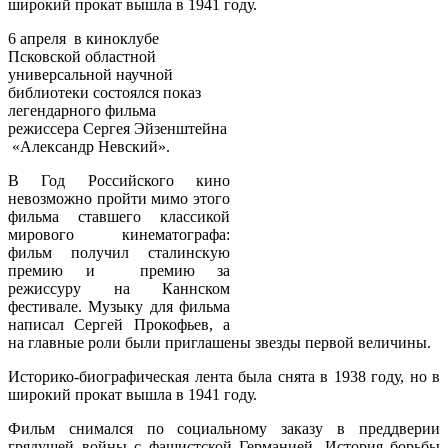
широкий прокат вышла в 1941 году.
6 апреля в киноклубе
Псковской областной
универсальной научной
библиотеки состоялся показ
легендарного фильма
режиссера Сергея Эйзенштейна
«Александр Невский».
В Год Российского кино
невозможно пройти мимо этого
фильма ставшего классикой
мирового кинематографа:
фильм получил сталинскую
премию и премию за
режиссуру на Каннском
фестивале. Музыку для фильма
написал Сергей Прокофьев, а
на главные роли были приглашены звезды первой величины.
Историко-биографическая лента была снята в 1938 году, но в
широкий прокат вышла в 1941 году.
Фильм снимался по социальному заказу в преддверии
грядущей войны с фашистской Германией. История борьбы