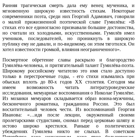
Ранняя трагическая смерть дала ему венец мученика, и
мгновенную широкую известность стихам. Некоторые
современники поэта, среди них Георгий Адамович, говорили
о малой прижизненной поэтической славе Гумилёва: «В
стихах его все единогласно признавали большие достоинства,
но считали их холодными, искусственными. Гумилёв имел
учеников, последователей, но проникнуть в широкую
публику ему не давали, и по-видимому, он этим тяготился. Он
хотел известности громкой, влияния неограниченного».
Посмертное обретение славы раскрыло и благородство
Гумилёва-человека, и притягательный талант Гумилёва-поэта.
Широкому российскому читателю это имя стало доступно
только в перестроечные годы, - его стихи изымались при
обысках вплоть до 80-х годов XX столетия. Сегодня мы
имеем возможность читать литературоведческие
исследования, мемуарные воспоминания о Николае Гумилёве.
Из мозаики мемуаров складывается образ воина-мужчины,
бесконечного романтика, гражданина России. Это был
восхитительный человек чести. Из воспоминаний Георгия
Иванова: «…идя после лекции, окруженный своими
пролетарскими студистами, снимал перед церковью шляпу и
истово широко крестился. Раньше о политических
убеждениях Гумилева никто не слыхал. В советском
Петербурге даже незнакомым, даже явно большевикам,