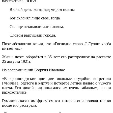
назначение СЛОВА.
В оный день, когда над миром новым
Бог склонял лицо свое, тогда
Солнце останавливали словом,
Словом разрушали города.
Поэт абсолютно верил, что «Господне слово // Лучше хлеба
питает нас».
Жизнь поэта оборвётся в 35 лет: его расстреляют на рассвете
25 августа 1921г.
Из воспоминаний Георгия Иванова:
«В кронштадтские дни две молодые студийки встретили
Гумилева, одетого в картуз и потертое летнее пальто с чужого
плеча. Его дикий вид показался им очень забавным, и они
расхохотались.
Гумилев сказал им фразу, смысл которой они поняли только
после его расстрела: