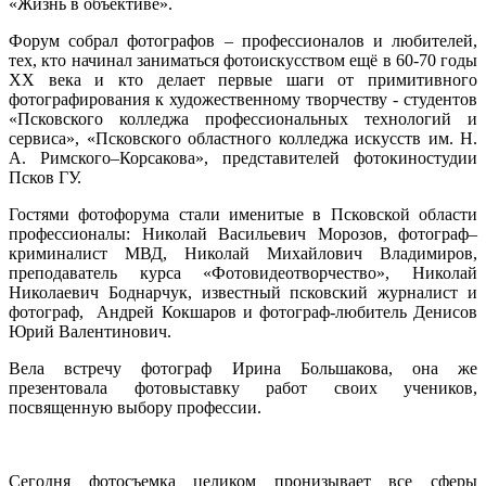
«Жизнь в объективе».
Форум собрал фотографов – профессионалов и любителей,
тех, кто начинал заниматься фотоискусством ещё в 60-70 годы
XX века и кто делает первые шаги от примитивного
фотографирования к художественному творчеству - студентов
«Псковского колледжа профессиональных технологий и
сервиса», «Псковского областного колледжа искусств им. Н.
А. Римского–Корсакова», представителей фотокиностудии
Псков ГУ.
Гостями фотофорума стали именитые в Псковской области
профессионалы: Николай Васильевич Морозов, фотограф–
криминалист МВД, Николай Михайлович Владимиров,
преподаватель курса «Фотовидеотворчество», Николай
Николаевич Боднарчук, известный псковский журналист и
фотограф, Андрей Кокшаров и фотограф-любитель Денисов
Юрий Валентинович.
Вела встречу фотограф Ирина Большакова, она же
презентовала фотовыставку работ своих учеников,
посвященную выбору профессии.
Сегодня фотосъемка целиком пронизывает все сферы