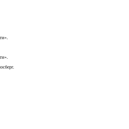
ти».
ти».
осберг.