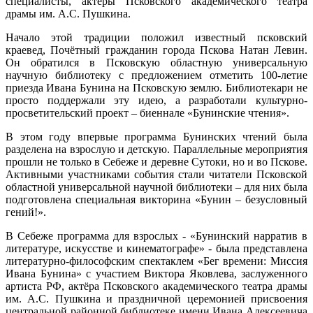
специалисты, актёры Псковского академического театра
драмы им. А.С. Пушкина.
Начало этой традиции положил известный псковский
краевед, Почётный гражданин города Пскова Натан Левин.
Он обратился в Псковскую областную универсальную
научную библиотеку с предложением отметить 100-летие
приезда Ивана Бунина на Псковскую землю. Библиотекари не
просто поддержали эту идею, а разработали культурно-
просветительский проект – биеннале «Бунинские чтения».
В этом году впервые программа Бунинских чтений была
разделена на взрослую и детскую. Параллельные мероприятия
прошли не только в Себеже и деревне Сутоки, но и во Пскове.
Активными участниками события стали читатели Псковской
областной универсальной научной библиотеки – для них была
подготовлена специальная викторина «Бунин – безусловный
гений!».
В Себеже программа для взрослых - «Бунинский нарратив в
литературе, искусстве и кинематографе» - была представлена
литературно-философским спектаклем «Бег времени: Миссия
Ивана Бунина» с участием Виктора Яковлева, заслуженного
артиста РФ, актёра Псковского академического театра драмы
им. А.С. Пушкина и праздничной церемонией присвоения
центральной районной библиотеке имени Ивана Алексеевича