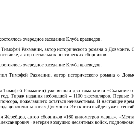
состоялось очередное заседание Клуба краеведов.
 Тимофей Рахманин, автор исторического романа о Довмонте. О
отставке, автор нескольких поэтических сборников.
состоялось очередное заседание Клуба краеведов.
пил Тимофей Рахманин, автор исторического романа о Довмо
м Тимофей Рахманин) уже вышли два тома книги «Сказание о 
год. Тираж издания небольшой – 1100 экземпляров. Первые 1
 спонсора, пожелавшего остаться неизвестным. В настоящее врем
года до кончины князя Довмонта. Эта книга выйдет уже в сентяб
ич Жеребцов, автор сборников «160 километров марша», «Мечта
лександрович - ветеран воздушно-десантных войск, подполковни