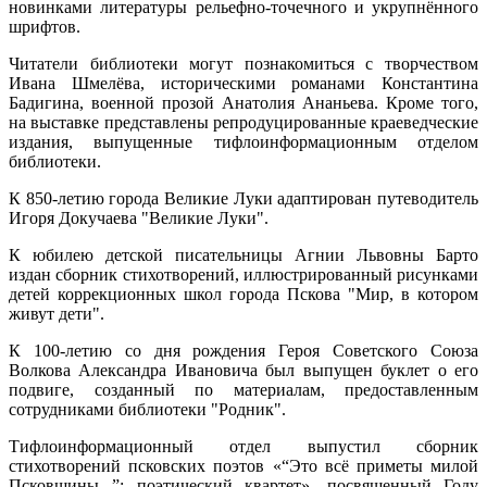
новинками литературы рельефно-точечного и укрупнённого
шрифтов.
Читатели библиотеки могут познакомиться с творчеством
Ивана Шмелёва, историческими романами Константина
Бадигина, военной прозой Анатолия Ананьева. Кроме того,
на выставке представлены репродуцированные краеведческие
издания, выпущенные тифлоинформационным отделом
библиотеки.
К 850-летию города Великие Луки адаптирован путеводитель
Игоря Докучаева "Великие Луки".
К юбилею детской писательницы Агнии Львовны Барто
издан сборник стихотворений, иллюстрированный рисунками
детей коррекционных школ города Пскова "Мир, в котором
живут дети".
К 100-летию со дня рождения Героя Советского Союза
Волкова Александра Ивановича был выпущен буклет о его
подвиге, созданный по материалам, предоставленным
сотрудниками библиотеки "Родник".
Тифлоинформационный отдел выпустил сборник
стихотворений псковских поэтов «“Это всё приметы милой
Псковщины...”: поэтический квартет», посвященный Году