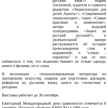
русский язык?» Марии
Аксеновой, издателя и главного
редактора «Энциклопедии для
детей Аванта+», «Современной
энциклопедии», серии «Самые
красивые и знаменитые»,
автора и ведущей
телепрограммы «Знают ли
русский русский?», в
увлекательной манере
рассказывается об истории
происхождения слов и
выражений; о "словах -
паразитах" и как от них
избавиться; о том, что модными бывают не только одежда,
книги и фильмы, но и слова.
В экспозиции - специализированная литература по
ораторскому искусству, издания для подготовки докладов,
рефератов по русскому языку, книги по стилистике и
риторике.
Выставка работает до 30 сентября.
Ежегодный Международный день грамотности отмечается 8
сентября. Праздник объявлен ЮНЕСКО в 1966 году.