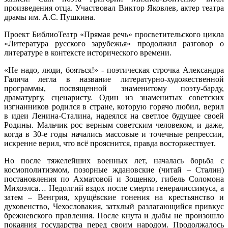
произведения отца. Участвовал Виктор Яковлев, актер театра
драмы им. А.С. Пушкина.
Проект БиблиоТеатр «Прямая речь» просветительского цикла
«Литература русского зарубежья» продолжил разговор о
литературе в контексте исторического времени.
«Не надо, люди, бояться!» - поэтическая строчка Александра
Галича легла в название литературно-художественной
программы, посвященной знаменитому поэту-барду,
драматургу, сценаристу. Один из знаменитых советских
изгнанников родился в стране, которую горячо любил, верил
в идеи Ленина-Сталина, надеялся на светлое будущее своей
Родины. Мальчик рос верным советским человеком, и даже,
когда в 30-е годы начались массовые и точечные репрессии,
искренне верил, что всё прояснится, правда восторжествует.
Но после тяжелейших военных лет, началась борьба с
космополитизмом, позорные ждановские (читай – Сталин)
постановления по Ахматовой и Зощенко, гибель Соломона
Михоэлса… Недолгий вздох после смерти генералиссимуса, а
затем – Венгрия, хрущёвские гонения на крестьянство и
духовенство, Чехословакия, затхлый разлагающийся привкус
брежневского правления. После кнута и дыбы не произошло
покаяния государства перед своим народом. Продолжалось