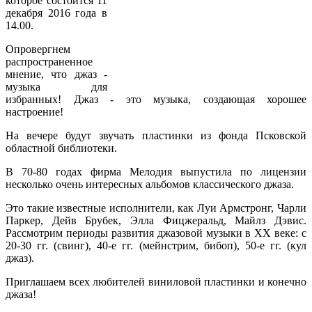
которое состоится 11
декабря 2016 года в
14.00.
Опровергнем
распространенное
мнение, что джаз -
музыка для
избранных! Джаз - это музыка, создающая хорошее
настроение!
На вечере будут звучать пластинки из фонда Псковской
областной библиотеки.
В 70-80 годах фирма Мелодия выпустила по лицензии
несколько очень интересных альбомов классического джаза.
Это такие известные исполнители, как Луи Армстронг, Чарли
Паркер, Дейв Брубек, Элла Фицжеральд, Майлз Дэвис.
Рассмотрим периоды развития джазовой музыки в ХХ веке: с
20-30 гг. (свинг), 40-е гг. (мейнстрим, бибоп), 50-е гг. (кул
джаз).
Приглашаем всех любителей виниловой пластинки и конечно
джаза!