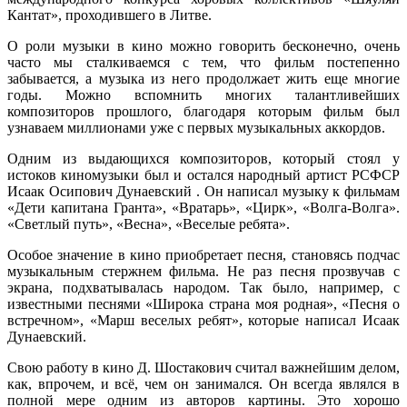
Кантат», проходившего в Литве.
О роли музыки в кино можно говорить бесконечно, очень
часто мы сталкиваемся с тем, что фильм постепенно
забывается, а музыка из него продолжает жить еще многие
годы. Можно вспомнить многих талантливейших
композиторов прошлого, благодаря которым фильм был
узнаваем миллионами уже с первых музыкальных аккордов.
Одним из выдающихся композиторов, который стоял у
истоков киномузыки был и остался народный артист РСФСР
Исаак Осипович Дунаевский . Он написал музыку к фильмам
«Дети капитана Гранта», «Вратарь», «Цирк», «Волга-Волга».
«Светлый путь», «Весна», «Веселые ребята».
Особое значение в кино приобретает песня, становясь подчас
музыкальным стержнем фильма. Не раз песня прозвучав с
экрана, подхватывалась народом. Так было, например, с
известными песнями «Широка страна моя родная», «Песня о
встречном», «Марш веселых ребят», которые написал Исаак
Дунаевский.
Свою работу в кино Д. Шостакович считал важнейшим делом,
как, впрочем, и всё, чем он занимался. Он всегда являлся в
полной мере одним из авторов картины. Это хорошо