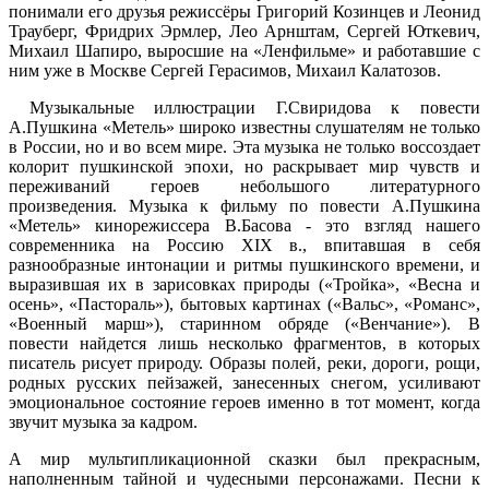
понимали его друзья режиссёры Григорий Козинцев и Леонид
Трауберг, Фридрих Эрмлер, Лео Арнштам, Сергей Юткевич,
Михаил Шапиро, выросшие на «Ленфильме» и работавшие с
ним уже в Москве Сергей Герасимов, Михаил Калатозов.
Музыкальные иллюстрации Г.Свиридова к повести
А.Пушкина «Метель» широко известны слушателям не только
в России, но и во всем мире. Эта музыка не только воссоздает
колорит пушкинской эпохи, но раскрывает мир чувств и
переживаний героев небольшого литературного
произведения. Музыка к фильму по повести А.Пушкина
«Метель» кинорежиссера В.Басова - это взгляд нашего
современника на Россию XIX в., впитавшая в себя
разнообразные интонации и ритмы пушкинского времени, и
выразившая их в зарисовках природы («Тройка», «Весна и
осень», «Пастораль»), бытовых картинах («Вальс», «Романс»,
«Военный марш»), старинном обряде («Венчание»). В
повести найдется лишь несколько фрагментов, в которых
писатель рисует природу. Образы полей, реки, дороги, рощи,
родных русских пейзажей, занесенных снегом, усиливают
эмоциональное состояние героев именно в тот момент, когда
звучит музыка за кадром.
А мир мультипликационной сказки был прекрасным,
наполненным тайной и чудесными персонажами. Песни к