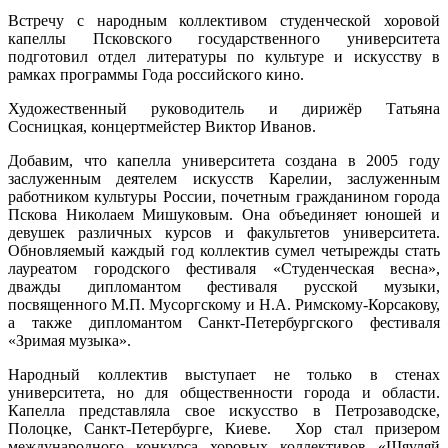
Встречу с народным коллективом студенческой хоровой
капеллы Псковского государственного университета
подготовил отдел литературы по культуре и искусству в
рамках программы Года российского кино.
Художественный руководитель и дирижёр Татьяна
Сосницкая, концертмейстер Виктор Иванов.
Добавим, что капелла университета создана в 2005 году
заслуженным деятелем искусств Карелии, заслуженным
работником культуры России, почетным гражданином города
Пскова Николаем Мишуковым. Она объединяет юношей и
девушек различных курсов и факультетов университета.
Обновляемый каждый год коллектив сумел четырежды стать
лауреатом городского фестиваля «Студенческая весна»,
дважды дипломантом фестиваля русской музыки,
посвященного М.П. Мусоргскому и Н.А. Римскому-Корсакову,
а также дипломантом Санкт-Петербургского фестиваля
«Зримая музыка».
Народный коллектив выступает не только в стенах
университета, но для общественности города и области.
Капелла представляла свое искусство в Петрозаводске,
Полоцке, Санкт-Петербурге, Киеве. Хор стал призером
международного конкурса хоровых коллективов «Шяуляй