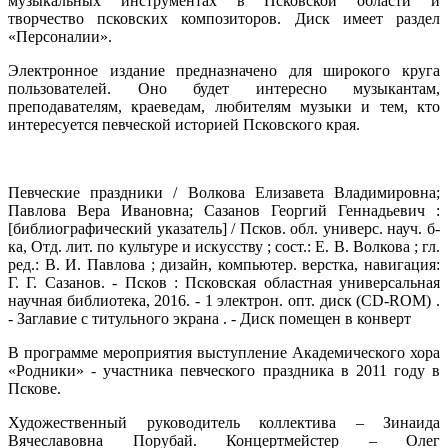
музыкальных инструментах в Псковской области и
творчество псковских композиторов. Диск имеет раздел
«Персоналии».
Электронное издание предназначено для широкого круга
пользователей. Оно будет интересно музыкантам,
преподавателям, краеведам, любителям музыки и тем, кто
интересуется певческой историей Псковского края.
Певческие праздники / Волкова Елизавета Владимировна;
Павлова Вера Ивановна; Сазанов Георгий Геннадьевич :
[библиографический указатель] / Псков. обл. универс. науч. б-
ка, Отд. лит. по культуре и искусству ; сост.: Е. В. Волкова ; гл.
ред.: В. И. Павлова ; дизайн, компьютер. верстка, навигация:
Г. Г. Сазанов. - Псков : Псковская областная универсальная
научная библиотека, 2016. - 1 электрон. опт. диск (CD-ROM) .
- Заглавие с титульного экрана . - Диск помещен в конверт
В программе мероприятия выступление Академического хора
«Родники» - участника певческого праздника в 2011 году в
Пскове.
Художественный руководитель коллектива – Зинаида
Вячеславовна Порубай. Концертмейстер – Олег