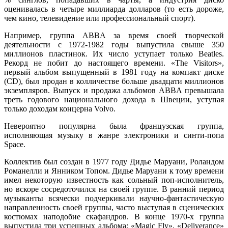
оценивалась в четыре миллиарда долларов (то есть дороже,
чем кино, телевидение или профессиональный спорт).
Например, группа ABBA за время своей творческой
деятельности с 1972-1982 годы выпустила свыше 350
миллионов пластинок. Их число уступает только Beatles.
Рекорд не побит до настоящего времени. «The Visitors»,
первый альбом выпущенный в 1981 году на компакт диске
(CD), был продан в колличестве больше двадцати миллионов
экземпляров. Выпуск и продажа альбомов ABBA превышала
треть годового национального дохода в Швеции, уступая
только доходам концерна Volvo.
Невероятно популярна была французская группа,
исполняющая музыку в жанре электроники и синти-попа
Space.
Коллектив был создан в 1977 году Дидье Маруани, Роландом
Романелли и Янником Топом. Дидье Маруани к тому времени
имел некоторую известность как сольный поп-исполнитель,
но вскоре сосредоточился на своей группе. В ранний период
музыканты всячески подчеркивали научно-фантастическую
направленность своей группы, часто выступая в сценических
костюмах наподобие скафандров. В конце 1970-х группа
выпустила три успешных альбома: «Magic Fly», «Deliverance»