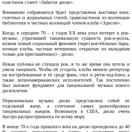
пластинок станет «Забытое диско».
Вниманию собравшихся будет представлена выставка книг,
газетных и журнальных статей, грампластинок из коллекции
библиотеки и частных коллекций членов клуба «Эдисон».
Когда, в середине 70 – х годов XX века упал интерес к рок-
музыке, утратившей танцевальную сущность рок-н-ролла,
возник новый социальный феномен (через коктейльные бары,
ночные клубы, частные вечеринки, открытые по выходным
только для приглашённых) – диско.
Новая публика не слушала рок, в то же время она хотела и
умела танцевать. Чтобы ей угодить, клубы меняли репертуар
на востребованные в её среде фанк, соул и ритм-энд-блюз, а
также латиноамериканских исполнителей. Так постепенно
был заложен фундамент для танцевальной музыки нового
десятилетия.
Первоначально музыка диско представляла собой не
отдельный жанр, а сочетание самых разнообразных
танцевальных жанров. Возникнув в США, диско очень
быстро распространялось по всему миру.
В конце 70-х года прошлого века на диско приходилось до 40
% синглов, попадавших в чарты, а индустрия диско