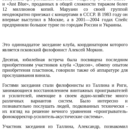
и «Just Blue», проданных в общей сложности тиражом более
12 миллионов копий. Маруани со своей группой
неоднократно приезжал с концертами в СССР. В 1983 году он
впервые выступил в Москве, а в 2001—2004 годах Спейс
предприняли большое турне по городам России и Украины.
Это одиннадцатое заседание клуба, координатором которого
является псковский филофонист Алексей Моркин.
Десятая, юбилейная встреча была посвящена последним
приобретениям участников клуба «Эдисон», обмену опытом
приобретения пластинок, говорили также об аппаратуре для
прослушивания винила.
Гостями заседания стали филофонисты из Таллина и Риги,
занимающиеся восстановлением винтажных проигрывателей
и усилителей, имеющие в своем аудио-хозяйстве много
различных вариантов систем. Было интересно и
познавательно послушать людей, подкованных технически -
их взгляд на решение вечного уравнения «проигрыватель-
фонокорректор-усилитель-акустические системы».
Участник заседания из Таллина, Александр, познакомил