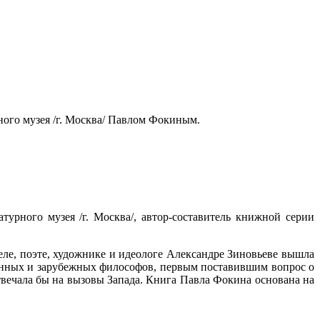
ного музея /г. Москва/ Павлом Фокиным.
урного музея /г. Москва/, автор-составитель книжной серии
еле, поэте, художнике и идеологе Александре Зиновьеве вышла
енных и зарубежных философов, первым поставившим вопрос о
вечала бы на вызовы Запада. Книга Павла Фокина основана на