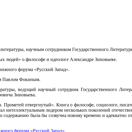
ом литературы, научным сотрудником Государственного Литератур
ых людей» о философе и идеологе Александре Зиновьеве.
нижного форума «Русский Запад».
лем Павлом Фокиным.
ратуры, ведущий научный сотрудник Государственного Литерат
ровича Зиновьева.
в. Прометей отвергнутый». Книга о философе, социологе, писат
стал интеллектуальным лидером нескольких поколений отечеств
по содержанию была бы созвучна новому времени и адекватно от
жного форума «Русский Запад».