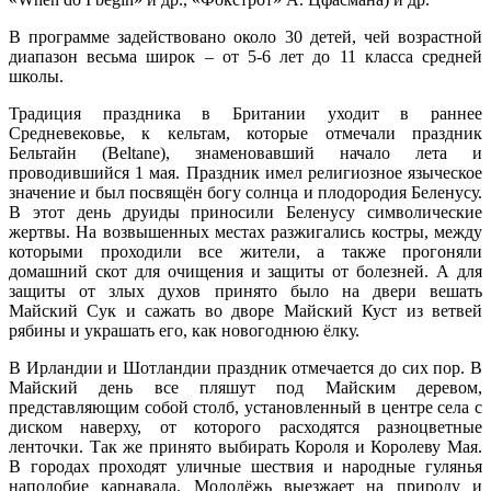
В программе задействовано около 30 детей, чей возрастной
диапазон весьма широк – от 5-6 лет до 11 класса средней
школы.
Традиция праздника в Британии уходит в раннее
Средневековье, к кельтам, которые отмечали праздник
Бельтайн (Beltane), знаменовавший начало лета и
проводившийся 1 мая. Праздник имел религиозное языческое
значение и был посвящён богу солнца и плодородия Беленусу.
В этот день друиды приносили Беленусу символические
жертвы. На возвышенных местах разжигались костры, между
которыми проходили все жители, а также прогоняли
домашний скот для очищения и защиты от болезней. А для
защиты от злых духов принято было на двери вешать
Майский Сук и сажать во дворе Майский Куст из ветвей
рябины и украшать его, как новогоднюю ёлку.
В Ирландии и Шотландии праздник отмечается до сих пор. В
Майский день все пляшут под Майским деревом,
представляющим собой столб, установленный в центре села с
диском наверху, от которого расходятся разноцветные
ленточки. Так же принято выбирать Короля и Королеву Мая.
В городах проходят уличные шествия и народные гулянья
наподобие карнавала. Молодёжь выезжает на природу и