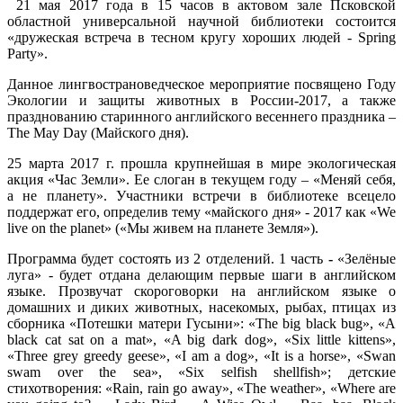
21 мая 2017 года в 15 часов в актовом зале Псковской
областной универсальной научной библиотеки состоится
«дружеская встреча в тесном кругу хороших людей - Spring
Party».
Данное лингвострановедческое мероприятие посвящено Году
Экологии и защиты животных в России-2017, а также
празднованию старинного английского весеннего праздника –
The May Day (Майского дня).
25 марта 2017 г. прошла крупнейшая в мире экологическая
акция «Час Земли». Ее слоган в текущем году – «Меняй себя,
а не планету». Участники встречи в библиотеке всецело
поддержат его, определив тему «майского дня» - 2017 как «We
live on the planet» («Мы живем на планете Земля»).
Программа будет состоять из 2 отделений. 1 часть
-
«Зелёные
луга» - будет отдана делающим первые шаги в английском
языке. Прозвучат скороговорки на английском языке о
домашних и диких животных, насекомых, рыбах, птицах из
сборника «Потешки матери Гусыни»: «The big black bug», «A
black cat sat on a mat», «A big dark dog», «Six little kittens»,
«Three grey greedy geese», «I am a dog», «It is a horse», «Swan
swam over the sea», «Six selfish shellfish»; детские
стихотворения: «Rain, rain go away», «The weather», «Where are