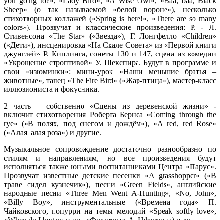
you going to?», «Lady Bird», «A Wise Owl», «Baa, baa, Black
Sheep» (о так называемой «белой вороне»), несколько
стихотворных коллажей («Spring is here!», «There are so many
colors»). Прозвучат и классические произведения: Р. - Л.
Стивенсона «The Star»
(
«Звезда»), Г. Лонгфелло «Children»
(
«Дети»), инсценировка «На Скале Совета» из «Первой книги
джунглей» Р. Киплинга, сонеты 130 и 147, сцена из комедии
«Укрощение строптивой» У. Шекспира. Будут в программе и
свои «изюминки»: мини-урок «Наши меньшие братья –
животные», танец «The Fire Bird» («Жар-птица»), мастер-класс
иллюзиониста и фокусника.
2 часть – собственно «Сцены из деревенской жизни» -
включит стихотворения Роберта Бернса «Coming through the
rye» («В полях, под снегом и дождём»), «A red, red Rose»
(«Алая, алая роза») и другие.
Музыкальное сопровождение достаточно разнообразно по
стилям и направлениям, но все произведения будут
исполняться также юными воспитанниками Центра «Парус».
Прозвучат известные детские песенки «A grasshopper» («В
траве сидел кузнечик»), песни «Green Fields», английские
народные песни «Three Men Went A-Hunting», «No, John»,
«Billy Boy», инструментальные («Времена года» П.
Чайковского, попурри на темы мелодий «Speak softly love»,
«When do I begin» и др., «Фокстрот» А. Цфасмана) и др.