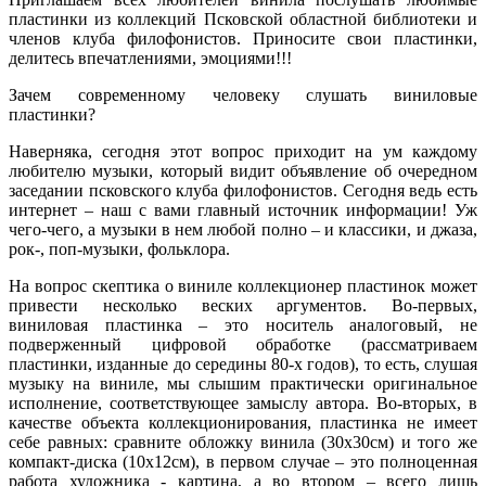
пластинки из коллекций Псковской областной библиотеки и
членов клуба филофонистов. Приносите свои пластинки,
делитесь впечатлениями, эмоциями!!!
Зачем современному человеку слушать виниловые
пластинки?
Наверняка, сегодня этот вопрос приходит на ум каждому
любителю музыки, который видит объявление об очередном
заседании псковского клуба филофонистов. Сегодня ведь есть
интернет – наш с вами главный источник информации! Уж
чего-чего, а музыки в нем любой полно – и классики, и джаза,
рок-, поп-музыки, фольклора.
На вопрос скептика о виниле коллекционер пластинок может
привести несколько веских аргументов. Во-первых,
виниловая пластинка – это носитель аналоговый, не
подверженный цифровой обработке (рассматриваем
пластинки, изданные до середины 80-х годов), то есть, слушая
музыку на виниле, мы слышим практически оригинальное
исполнение, соответствующее замыслу автора. Во-вторых, в
качестве объекта коллекционирования, пластинка не имеет
себе равных: сравните обложку винила (30х30см) и того же
компакт-диска (10х12см), в первом случае – это полноценная
работа художника - картина, а во втором – всего лишь