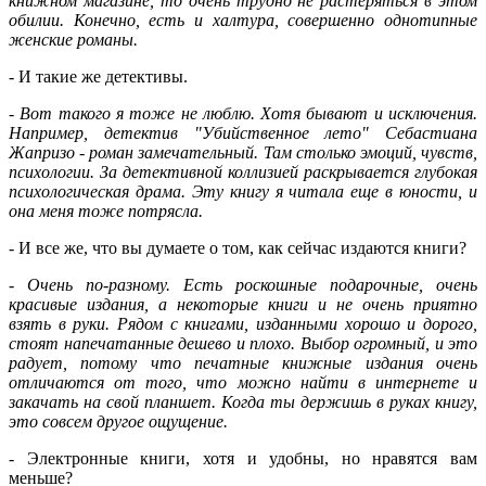
книжном магазине, то очень трудно не растеряться в этом
обилии. Конечно, есть и халтура, совершенно однотипные
женские романы.
- И такие же детективы.
-
Вот такого я тоже не люблю. Хотя бывают и исключения.
Например, детектив "Убийственное лето" Себастиана
Жапризо - роман замечательный. Там столько эмоций, чувств,
психологии. За детективной коллизией раскрывается глубокая
психологическая драма. Эту книгу я читала еще в юности, и
она меня тоже потрясла.
- И все же, что вы думаете о том, как сейчас издаются книги?
-
Очень по-разному. Есть роскошные подарочные, очень
красивые издания, а некоторые книги и не очень приятно
взять в руки. Рядом с книгами, изданными хорошо и дорого,
стоят напечатанные дешево и плохо. Выбор огромный, и это
радует, потому что печатные книжные издания очень
отличаются от того, что можно найти в интернете и
закачать на свой планшет. Когда ты держишь в руках книгу,
это совсем другое ощущение.
- Электронные книги, хотя и удобны, но нравятся вам
меньше?