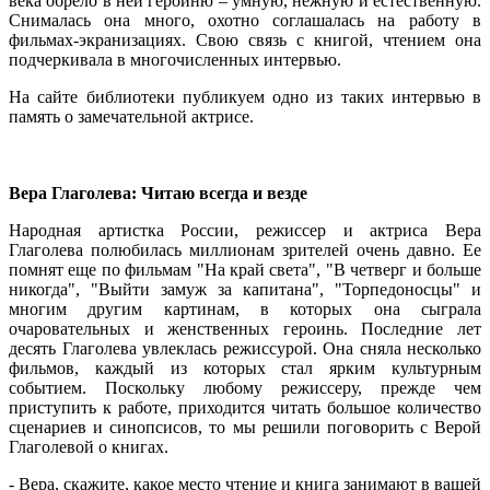
века обрело в ней героиню – умную, нежную и естественную.
Снималась она много, охотно соглашалась на работу в
фильмах-экранизациях. Свою связь с книгой, чтением она
подчеркивала в многочисленных интервью.
На сайте библиотеки публикуем одно из таких интервью в
память о замечательной актрисе.
Вера Глаголева: Читаю всегда и везде
Народная артистка России, режиссер и актриса Вера
Глаголева полюбилась миллионам зрителей очень давно. Ее
помнят еще по фильмам "На край света", "В четверг и больше
никогда", "Выйти замуж за капитана", "Торпедоносцы" и
многим другим картинам, в которых она сыграла
очаровательных и женственных героинь. Последние лет
десять Глаголева увлеклась режиссурой. Она сняла несколько
фильмов, каждый из которых стал ярким культурным
событием. Поскольку любому режиссеру, прежде чем
приступить к работе, приходится читать большое количество
сценариев и синопсисов, то мы решили поговорить с Верой
Глаголевой о книгах.
- Вера, скажите, какое место чтение и книга занимают в вашей