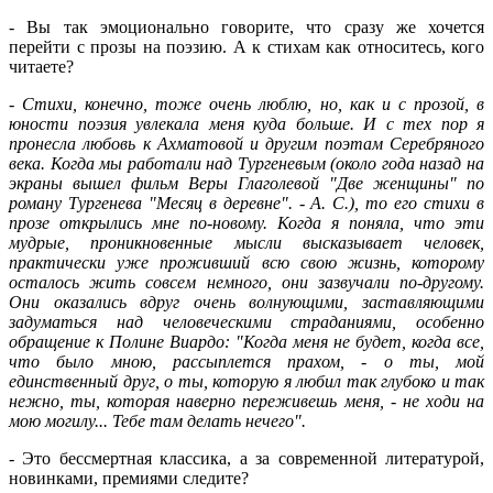
- Вы так эмоционально говорите, что сразу же хочется
перейти с прозы на поэзию. А к стихам как относитесь, кого
читаете?
-
Стихи, конечно, тоже очень люблю, но, как и с прозой, в
юности поэзия увлекала меня куда больше. И с тех пор я
пронесла любовь к Ахматовой и другим поэтам Серебряного
века. Когда мы работали над Тургеневым (около года назад на
экраны вышел фильм Веры Глаголевой "Две женщины" по
роману Тургенева "Месяц в деревне". - А. С.), то его стихи в
прозе открылись мне по-новому. Когда я поняла, что эти
мудрые, проникновенные мысли высказывает человек,
практически уже проживший всю свою жизнь, которому
осталось жить совсем немного, они зазвучали по-другому.
Они оказались вдруг очень волнующими, заставляющими
задуматься над человеческими страданиями, особенно
обращение к Полине Виардо: "Когда меня не будет, когда все,
что было мною, рассыплется прахом, - о ты, мой
единственный друг, о ты, которую я любил так глубоко и так
нежно, ты, которая наверно переживешь меня, - не ходи на
мою могилу... Тебе там делать нечего".
- Это бессмертная классика, а за современной литературой,
новинками, премиями следите?