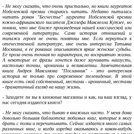
-
Не могу сказать, что очень пристально, но книги лауреатов
Нобелевской премии стараюсь читать. Недавно пыталась
читать роман "Бесчестье" лауреата Нобелевской премии
южно-африканского писателя Джозефа Максвелла Кутзее, но
поняла, что мне ближе произведения нашей классической или
современной литературы. Сама история отношений и
типажи героев не очень понятны мне. Если вернуться к
отечественной литературе, мне очень интересна Татьяна
Москвина, в ее романах описываются яркие женские судьбы.
Ее проза очень точная по характерам, по восприятию жизни.
А некоторые ее фразы хочется даже заучивать наизусть,
настолько точны, ироничны и великолепны. Замечательная
книга Андрея Максимова "Посланник" - это интересная
история не только про современное телевидение. В этой
книге есть свой собственный, местами - ироничный, местами
- драматичный взгляд на нашу жизнь.
- Заходите ли вы в книжные магазины и как, на ваш взгляд, у
нас сегодня издаются книги?
-
Не могу сказать, что бываю в книжных часто. У меня дома
довольно большая библиотека любимых книг, которые я могу
брать с полки и перечитывать. Сейчас издается много самых
различных книг, и когда изредка оказываюсь в каком-нибудь