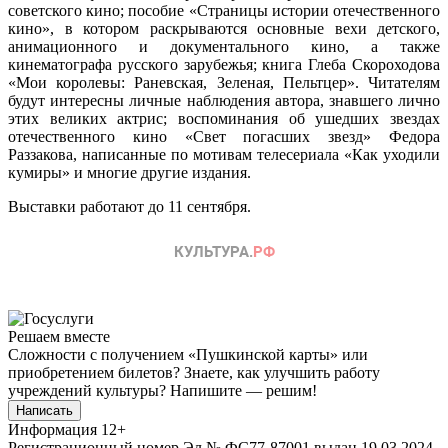
советского кино; пособие «Страницы истории отечественного
кино», в котором раскрываются основные вехи детского,
анимационного и документального кино, а также
кинематографа русского зарубежья; книга Глеба Скороходова
«Мои королевы: Раневская, Зеленая, Пельтцер». Читателям
будут интересны личные наблюдения автора, знавшего лично
этих великих актрис; воспоминания об ушедших звездах
отечественного кино «Свет погасших звезд» Федора
Раззакова, написанные по мотивам телесериала «Как уходили
кумиры» и многие другие издания.
Выставки работают до 11 сентября.
Решаем вместе
Сложности с получением «Пушкинской карты» или
приобретением билетов? Знаете, как улучшить работу
учреждений культуры?
Напишите — решим!
Написать
Информация
12+
Регистрационный номер Эл № ФС77-87001 выдан 19.03.2024