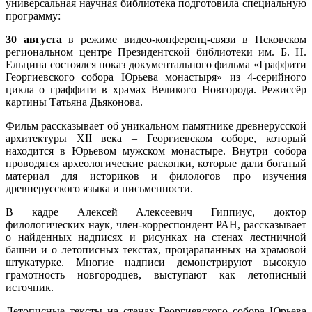
универсальная научная библиотека подготовила специальную
программу:
30 августа
в режиме видео-конференц-связи в Псковском
региональном центре Президентской библиотеки им. Б. Н.
Ельцина состоялся показ документального фильма «Граффити
Георгиевского собора Юрьева монастыря» из 4-серийного
цикла о граффити в храмах Великого Новгорода. Режиссёр
картины Татьяна Дьяконова.
Фильм рассказывает об уникальном памятнике древнерусской
архитектуры ХII века – Георгиевском соборе, который
находится в Юрьевом мужском монастыре. Внутри собора
проводятся археологические раскопки, которые дали богатый
материал для историков и филологов про изучения
древнерусского языка и письменности.
В кадре Алексей Алексеевич Гиппиус, доктор
филологических наук, член-корреспондент РАН, рассказывает
о найденных надписях и рисунках на стенах лестничной
башни и о летописных текстах, процарапанных на храмовой
штукатурке. Многие надписи демонстрируют высокую
грамотность новгородцев, выступают как летописный
источник.
Летописные тексты на стенах Георгиевского собора Юрьева