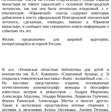
монастыря не имеют параллелей с основной Новгородской
летописью, так как она была летописью владычной, т. е.
епископской. «Юрьевский» список содержит некоторые
добавления к тексту официальной Новгородской епископской
летописи, сделанные, очевидно, именно в Юрьевом
монастыре, и сообщает нам совершенно новую информацию о
событиях тех лет.
Фильм предназначен для широкой аудитории,
интересующейся историей России.
В осп «Псковская областная библиотека для детей и
юношества им. В.А. Каверина» (Сиреневый бульвар, д. 3)
открылась тематическая выставка «Кино - волшебный сон…».
На выставке представлены издания, посвященные
отечественному кинематографу: мемуары и биографии
известных актеров и режиссеров - Андрея Миронова,
Александра Абдулова, Эльдара Рязанова, Людмилы Гурченко,
Фаины Раневской, Александра Митты и многих других.
Также в экспозиции представлены нотные сборники с
песнями и мелодиями Булата Окуджавы, Андрея Петрова,