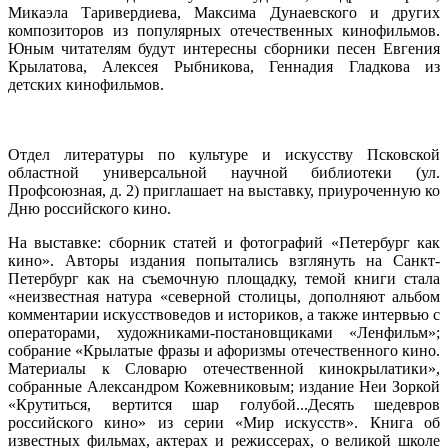
Микаэла Таривердиева, Максима Дунаевского и других
композиторов из популярных отечественных кинофильмов.
Юным читателям будут интересны сборники песен Евгения
Крылатова, Алексея Рыбникова, Геннадия Гладкова из
детских кинофильмов.
Отдел литературы по культуре и искусству Псковской
областной универсальной научной библиотеки (ул.
Профсоюзная, д. 2) приглашает на выставку, приуроченную ко
Дню российского кино.
На выставке: сборник статей и фотографий «Петербург как
кино». Авторы издания попытались взглянуть на Санкт-
Петербург как на съемочную площадку, темой книги стала
«неизвестная натура «северной столицы, дополняют альбом
комментарии искусствоведов и историков, а также интервью с
операторами, художниками-постановщиками «Ленфильм»;
собрание «Крылатые фразы и афоризмы отечественного кино.
Материалы к Словарю отечественной кинокрылатики»,
собранные Александром Кожевниковым; издание Неи Зоркой
«Крутиться, вертится шар голубой...Десять шедевров
российского кино» из серии «Мир искусств». Книга об
известных фильмах, актерах и режиссерах, о великой школе