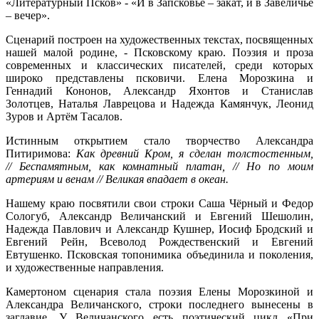
«Литературный Псков» - «И в Запсковье – закат, и в Завеличье
– вечер».
Сценарий построен на художественных текстах, посвященных
нашей малой родине, - Псковскому краю. Поэзия и проза
современных и классических писателей, среди которых
широко представлены псковичи. Елена Морозкина и
Геннадий Кононов, Александр Яхонтов и Станислав
Золотцев, Наталья Лаврецова и Надежда Камянчук, Леонид
Зуров и Артём Тасалов.
Истинным открытием стало творчество Александра
Питиримова:
Как древний Кром, я сделан толстостенным,
// Беспамятным, как комнатный платан, // Но по моим
артериям и венам // Великая впадает в океан.
Нашему краю посвятили свои строки Саша Чёрный и Федор
Сологуб, Александр Величанский и Евгений Шешолин,
Надежда Павлович и Александр Кушнер, Иосиф Бродский и
Евгений Рейн, Всеволод Рождественский и Евгений
Евтушенко. Псковская топонимика объединила и поколения,
и художественные направления.
Камертоном сценария стала поэзия Елены Морозкиной и
Александра Величанского, строки последнего вынесены в
заглавие. У Величанского есть поэтический цикл «При