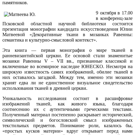
памятников.
9 октября в 17.00
в конференц-зале
Псковской областной научной библиотеки состоится
презентация монографии
кандидата искусствоведения
Юлии
Матвеевой
«Декоративные ткани в мозаиках Равенны:
семантика и культурно-смысловой контекст».
Эта книга — первая монография о мире тканей в
ранневизантийской церкви. Ее основой стали знаменитые
мозаики Равенны V – VII вв., признанные классикой и
включенные во всемирное наследие ЮНЕСКО. Несмотря на
широкую известность самих изображений, обилие тканей в
них оставалось загадкой. Между тем, именно эти мозаики
хранят едва ли не единственное визуальное свидетельство
использования тканей в древней церкви.
Уникальность исследования состоит в расшифровке
изображений тканей, как живого языка, благодаря
соотнесению их с аутентичными греческими текстами.
Полученный материал постепенно раскрывает исторический,
символический и богословский смысл изображенных
текстильных предметов. Понимание роли, казалось бы,
«простых кусков материи» вдруг открывает перед нами