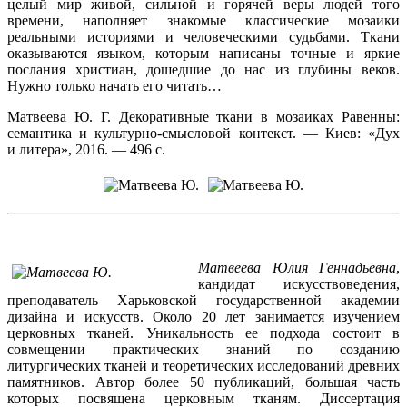
целый мир живой, сильной и горячей веры людей того
времени, наполняет знакомые классические мозаики
реальными историями и человеческими судьбами. Ткани
оказываются языком, которым написаны точные и яркие
послания христиан, дошедшие до нас из глубины веков.
Нужно только начать его читать…
Матвеева Ю. Г. Декоративные ткани в мозаиках Равенны:
семантика и культурно-смысловой контекст. — Киев: «Дух
и литера», 2016. — 496 с.
Матвеева Юлия Геннадьевна
,
кандидат искусствоведения,
преподаватель Харьковской государственной академии
дизайна и искусств. Около 20 лет занимается изучением
церковных тканей. Уникальность ее подхода состоит в
совмещении практических знаний по созданию
литургических тканей и теоретических исследований древних
памятников. Автор более 50 публикаций, большая часть
которых посвящена церковным тканям. Диссертация