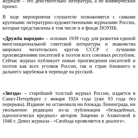
журнале – это действительно литература, а не коммерческий
проект.
В ходе мероприятия слушатели познакомятся с самыми
крупными литературно-художественными журналами России,
которые представлены в том числе и в фонде ПОУНБ.
«Дружба народов»
– основан 1939 году для развития единой
многонациональной советской литературы и знакомства
широких читательских кругов СССР с лучшими
произведениями писателей и поэтов всех союзных республик.
Сейчас журнал публикует новые произведения писателей и
поэтов как всех уголков России, так и стран ближнего и
дальнего зарубежья в переводе на русский.
«Звезда»
– старейший толстый журнал России, издается в
Санкт-Петербурге с января 1924 года (уже 93 года без
перерыва). Издание не остановила ни блокада Ленинграда, ни
увольнение редакции из-за публикации «безыдейных,
идеологически вредных» авторов Зощенко и Ахматовой в
1946 г. Девиз журнала - «Свобода проявляется в диалоге».