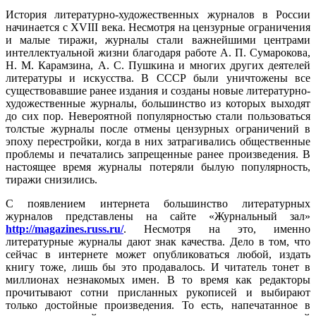
История литературно-художественных журналов в России
начинается с XVIII века. Несмотря на цензурные ограничения
и малые тиражи, журналы стали важнейшими центрами
интеллектуальной жизни благодаря работе А. П. Сумарокова,
Н. М. Карамзина, А. С. Пушкина и многих других деятелей
литературы и искусства. В СССР были уничтожены все
существовавшие ранее издания и созданы новые литературно-
художественные журналы, большинство из которых выходят
до сих пор. Невероятной популярностью стали пользоваться
толстые журналы после отмены цензурных ограничений в
эпоху перестройки, когда в них затрагивались общественные
проблемы и печатались запрещенные ранее произведения. В
настоящее время журналы потеряли былую популярность,
тиражи снизились.
С появлением интернета большинство литературных
журналов представлены на сайте «Журнальный зал»
http://magazines.russ.ru/
. Несмотря на это, именно
литературные журналы дают знак качества. Дело в том, что
сейчас в интернете может опубликоваться любой, издать
книгу тоже, лишь бы это продавалось. И читатель тонет в
миллионах незнакомых имен. В то время как редакторы
прочитывают сотни присланных рукописей и выбирают
только достойные произведения. То есть, напечатанное в