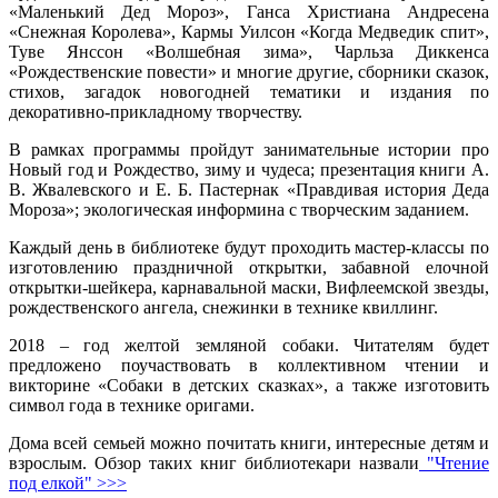
«Маленький Дед Мороз», Ганса Христиана Андресена
«Снежная Королева», Кармы Уилсон «Когда Медведик спит»,
Туве Янссон «Волшебная зима», Чарльза Диккенса
«Рождественские повести» и многие другие, сборники сказок,
стихов, загадок новогодней тематики и издания по
декоративно-прикладному творчеству.
В рамках программы пройдут занимательные истории про
Новый год и Рождество, зиму и чудеса; презентация книги А.
В. Жвалевского и Е. Б. Пастернак «Правдивая история Деда
Мороза»; экологическая информина с творческим заданием.
Каждый день
в библиотеке будут проходить мастер-классы по
изготовлению праздничной открытки, забавной елочной
открытки-шейкера, карнавальной маски, Вифлеемской звезды,
рождественского ангела, снежинки в технике квиллинг.
2018 – год желтой земляной собаки. Читателям будет
предложено поучаствовать в коллективном чтении и
викторине «Собаки в детских сказках», а также изготовить
символ года в технике оригами.
Дома всей семьей можно почитать книги, интересные детям и
взрослым. Обзор таких книг библиотекари назвали
"Чтение
под елкой" >>>