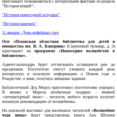
приглашает познакомиться с интересными фактами из раздела
"История вещей":
"История новогодней игрушки"
"История варежек"
11 января - День кофейных грез
Осп «Псковская областная библиотека для детей и
юношества им. В. А. Каверина»
(Сиреневый бульвар, д. 3)
приглашает на
программу «Новогоднее волшебство в
библиотеке»
.
Адвент-календарь будет отсчитывать оставшиеся дни до
праздников. Посетители смогут узнавать каждый день
интересную и полезную информацию о Новом годе и
Рождестве, о зиме, получать забавные задания.
Библиотечный Дед Мороз приготовил посетителям сюрприз.
В мешке у Мороза необычные подарки - зимний
«литературный запас» - читатель любого возраста получит
книжную рекомендацию от волшебника.
На книжной выставке для маленьких читателей
«Волшебное
чудо зимы»
будут представлены книги Ану Штонер