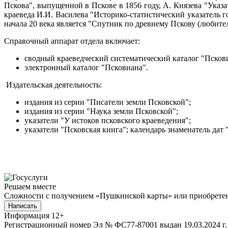
Пскова", выпущенной в Пскове в 1856 году, А. Князева "Указа
краеведа И.И. Василева "Историко-статистический указатель 
начала 20 века является "Спутник по древнему Пскову (любит
Справочный аппарат отдела включает:
сводный краеведческий систематический каталог "Псков
электронный каталог "Псковиана".
Издательская деятельность:
издания из серии "Писатели земли Псковской";
издания из серии "Наука земли Псковской";
указатели "У истоков псковского краеведения";
указатели "Псковская книга"; календарь знаменатель дат 
Решаем вместе
Сложности с получением «Пушкинской карты» или приобретени
Написать
Информация
12+
Регистрационный номер Эл № ФС77-87001 выдан 19.03.2024 г.