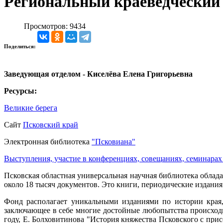
Региональный краеведческий
Просмотров: 9434
Поделиться:
Заведующая отделом - Киселёва Елена Григорьевна
Ресурсы:
Великие берега
Сайт
Псковский край
Электронная библиотека
"Псковиана"
Выступления, участие в конференциях, совещаниях, семинарах
Псковская областная универсальная научная библиотека облад
около 18 тысяч документов. Это книги, периодические издания
Фонд располагает уникальными изданиями по истории края,
заключающее в себе многие достойные любопытства происходи
году, Е. Болховитинова "История княжества Псковского с при