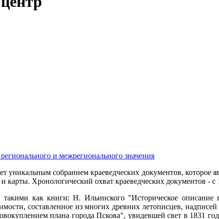
 центр
 регионального и межрегионального значения
ает уникальным собранием краеведческих документов, которое я
 и карты. Хронологический охват краеведческих документов - с 
 такими как книги: Н. Ильинского "Историческое описание г.
мости, составленное из многих древних летописцев, надписей з
совокуплением плана города Пскова", увидевшей свет в 1831 го