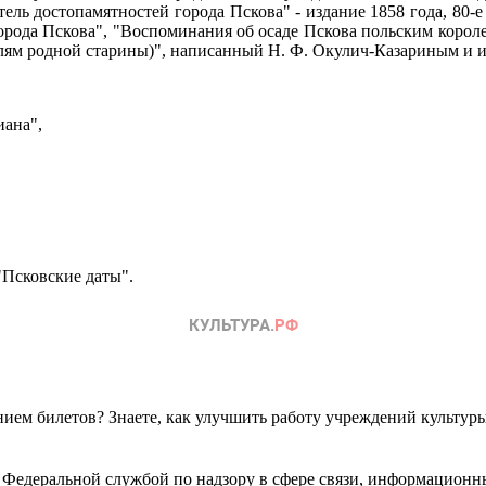
тель достопамятностей города Пскова" - издание 1858 года, 80-
города Пскова", "Воспоминания об осаде Пскова польским коро
елям родной старины)", написанный Н. Ф. Окулич-Казариным и и
иана",
"Псковские даты".
ем билетов? Знаете, как улучшить работу учреждений культур
 Федеральной службой по надзору в сфере связи, информационн